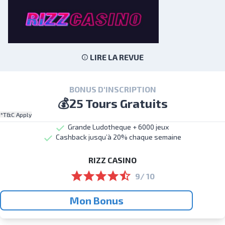
LIRE LA REVUE
BONUS D'INSCRIPTION
💰25 Tours Gratuits
*T&C Apply
Grande Ludotheque + 6000 jeux
Cashback jusqu’à 20% chaque semaine
RIZZ CASINO
9/ 10
Mon Bonus