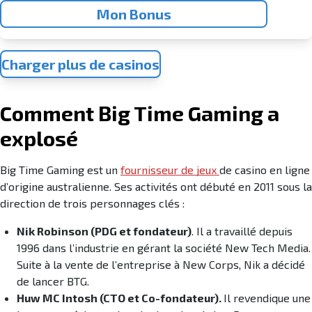
Mon Bonus
Charger plus de casinos
Comment Big Time Gaming a
explosé
Big Time Gaming est un
fournisseur de jeux
de casino en ligne
d’origine australienne. Ses activités ont débuté en 2011 sous la
direction de trois personnages clés :
Nik Robinson (PDG et fondateur)
. Il a travaillé depuis
1996 dans l’industrie en gérant la société New Tech Media.
Suite à la vente de l’entreprise à New Corps, Nik a décidé
de lancer BTG.
Huw MC Intosh (CTO et Co-fondateur).
Il revendique une