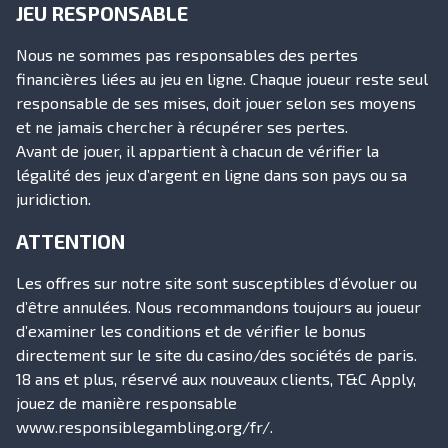
JEU RESPONSABLE
Nous ne sommes pas responsables des pertes
financières liées au jeu en ligne. Chaque joueur reste seul
responsable de ses mises, doit jouer selon ses moyens
et ne jamais chercher à récupérer ses pertes.
Avant de jouer, il appartient à chacun de vérifier la
légalité des jeux d’argent en ligne dans son pays ou sa
juridiction.
ATTENTION
Les offres sur notre site sont susceptibles d’évoluer ou
d’être annulées. Nous recommandons toujours au joueur
d’examiner les conditions et de vérifier le bonus
directement sur le site du casino/des sociétés de paris.
18 ans et plus, réservé aux nouveaux clients, T&C Apply,
jouez de manière responsable
www.responsiblegambling.org/fr/.