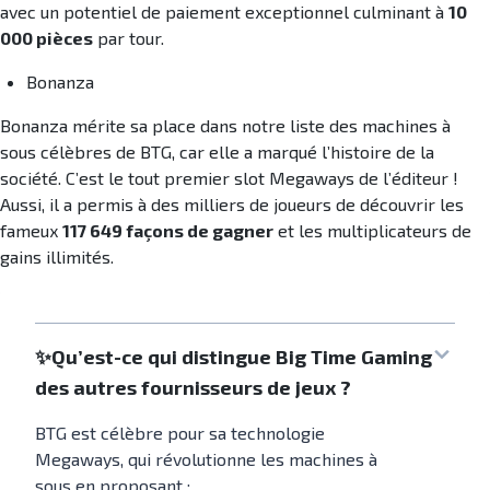
avec un potentiel de paiement exceptionnel culminant à
10
000 pièces
par tour.
Bonanza
Bonanza mérite sa place dans notre liste des machines à
sous célèbres de BTG, car elle a marqué l’histoire de la
société. C’est le tout premier slot Megaways de l’éditeur !
Aussi, il a permis à des milliers de joueurs de découvrir les
fameux
117 649 façons de gagner
et les multiplicateurs de
gains illimités.
✨Qu’est-ce qui distingue Big Time Gaming
des autres fournisseurs de jeux ?
BTG est célèbre pour sa technologie
Megaways, qui révolutionne les machines à
sous en proposant :