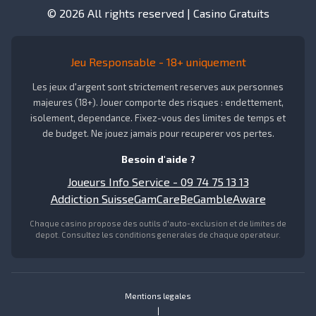
© 2026 All rights reserved |
Casino Gratuits
Jeu Responsable - 18+ uniquement
Les jeux d'argent sont strictement reserves aux personnes
majeures (18+). Jouer comporte des risques : endettement,
isolement, dependance. Fixez-vous des limites de temps et
de budget. Ne jouez jamais pour recuperer vos pertes.
Besoin d'aide ?
Joueurs Info Service - 09 74 75 13 13
Addiction Suisse
GamCare
BeGambleAware
Chaque casino propose des outils d'auto-exclusion et de limites de
depot. Consultez les conditions generales de chaque operateur.
Mentions legales
|