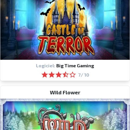
Logiciel:
Big Time Gaming
7/ 10
Wild Flower