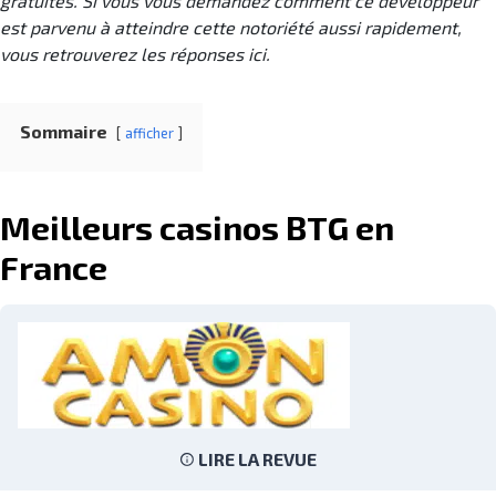
gratuites. Si vous vous demandez comment ce développeur
est parvenu à atteindre cette notoriété aussi rapidement,
vous retrouverez les réponses ici.
Sommaire
afficher
Meilleurs casinos BTG en
France
LIRE LA REVUE