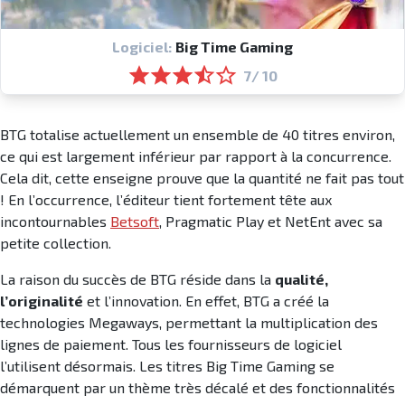
Logiciel:
Big Time Gaming
7/ 10
BTG totalise actuellement un ensemble de 40 titres environ,
ce qui est largement inférieur par rapport à la concurrence.
Cela dit, cette enseigne prouve que la quantité ne fait pas tout
! En l’occurrence, l’éditeur tient fortement tête aux
incontournables
Betsoft
, Pragmatic Play et NetEnt avec sa
petite collection.
La raison du succès de BTG réside dans la
qualité,
l’originalité
et l’innovation. En effet, BTG a créé la
technologies Megaways, permettant la multiplication des
lignes de paiement. Tous les fournisseurs de logiciel
l’utilisent désormais. Les titres Big Time Gaming se
démarquent par un thème très décalé et des fonctionnalités