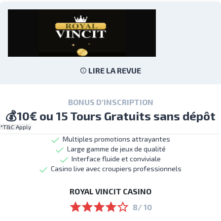
LIRE LA REVUE
BONUS D'INSCRIPTION
💰10€ ou 15 Tours Gratuits sans dépôt
*T&C Apply
Multiples promotions attrayantes
Large gamme de jeux de qualité
Interface fluide et conviviale
Casino live avec croupiers professionnels
ROYAL VINCIT CASINO
8/ 10