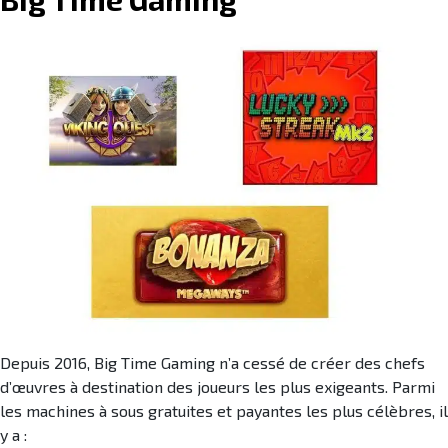
Depuis 2016, Big Time Gaming n’a cessé de créer des chefs
d’œuvres à destination des joueurs les plus exigeants. Parmi
les machines à sous gratuites et payantes les plus célèbres, il
y a :