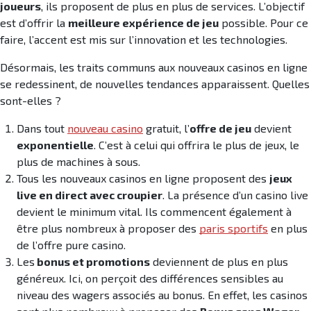
joueurs
, ils proposent de plus en plus de services. L’objectif
est d’offrir la
meilleure expérience de jeu
possible. Pour ce
faire, l’accent est mis sur l’innovation et les technologies.
Désormais, les traits communs aux nouveaux casinos en ligne
se redessinent, de nouvelles tendances apparaissent. Quelles
sont-elles ?
Dans tout
nouveau casino
gratuit, l’
offre de jeu
devient
exponentielle
. C’est à celui qui offrira le plus de jeux, le
plus de machines à sous.
Tous les nouveaux casinos en ligne proposent des
jeux
live en direct avec croupier
. La présence d’un casino live
devient le minimum vital. Ils commencent également à
être plus nombreux à proposer des
paris sportifs
en plus
de l’offre pure casino.
Les
bonus et promotions
deviennent de plus en plus
généreux. Ici, on perçoit des différences sensibles au
niveau des wagers associés au bonus. En effet, les casinos