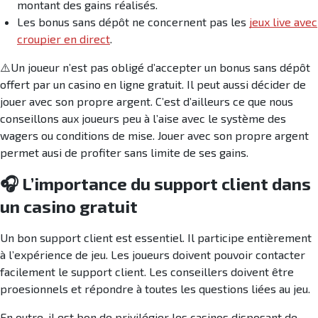
montant des gains réalisés.
Les bonus sans dépôt ne concernent pas les
jeux live avec
croupier en direct
.
⚠️Un joueur n’est pas obligé d’accepter un bonus sans dépôt
offert par un casino en ligne gratuit. Il peut aussi décider de
jouer avec son propre argent. C’est d’ailleurs ce que nous
conseillons aux joueurs peu à l’aise avec le système des
wagers ou conditions de mise. Jouer avec son propre argent
permet ausi de profiter sans limite de ses gains.
🎧 L’importance du support client dans
un casino gratuit
Un bon support client est essentiel. Il participe entièrement
à l’expérience de jeu. Les joueurs doivent pouvoir contacter
facilement le support client. Les conseillers doivent être
proesionnels et répondre à toutes les questions liées au jeu.
En outre, il est bon de privilégier les casinos disposant de