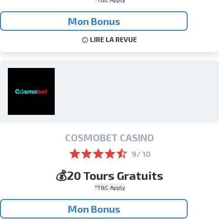
Mon Bonus
LIRE LA REVUE
COSMOBET CASINO
9/ 10
💰20 Tours Gratuits
*T&C Apply
Mon Bonus