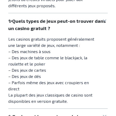
différents jeux proposés.
✨Quels types de jeux peut-on trouver dans
un casino gratuit ?
Les casinos gratuits proposent généralement
une large variété de jeux, notamment :
– Des machines à sous
– Des jeux de table comme le blackjack, la
roulette et le poker
– Des jeux de cartes
– Des jeux de dés
– Parfois même des jeux avec croupiers en
direct
La plupart des jeux classiques de casino sont
disponibles en version gratuite.