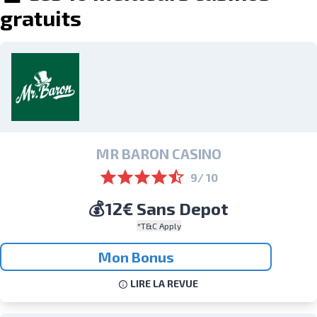
gratuits
MR BARON CASINO
9/ 10
💰12€ Sans Depot
*T&C Apply
Mon Bonus
LIRE LA REVUE