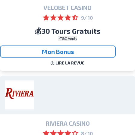
VELOBET CASINO
9/ 10
💰30 Tours Gratuits
*T&C Apply
Mon Bonus
LIRE LA REVUE
RIVIERA CASINO
8/ 10