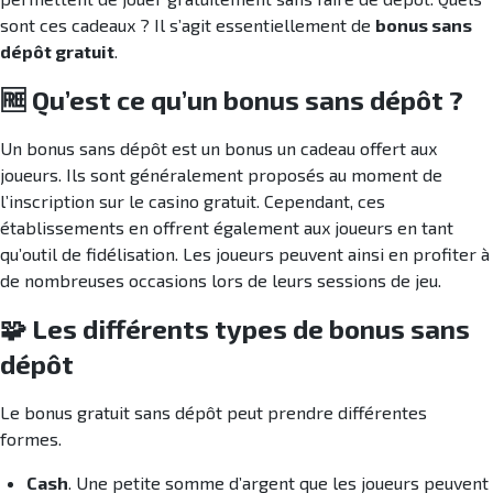
sont ces cadeaux ? Il s’agit essentiellement de
bonus sans
dépôt gratuit
.
🆓 Qu’est ce qu’un bonus sans dépôt ?
Un bonus sans dépôt est un bonus un cadeau offert aux
joueurs. Ils sont généralement proposés au moment de
l’inscription sur le casino gratuit. Cependant, ces
établissements en offrent également aux joueurs en tant
qu’outil de fidélisation. Les joueurs peuvent ainsi en profiter à
de nombreuses occasions lors de leurs sessions de jeu.
🧩 Les différents types de bonus sans
dépôt
Le bonus gratuit sans dépôt peut prendre différentes
formes.
Cash
. Une petite somme d’argent que les joueurs peuvent