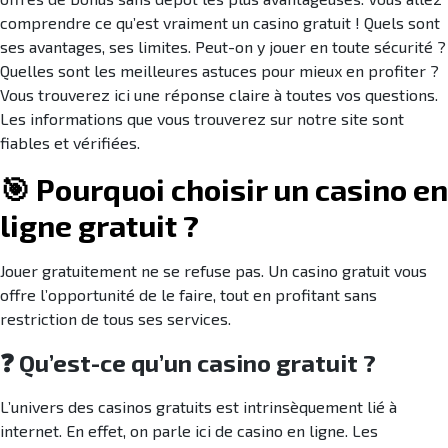
comprendre ce qu’est vraiment un casino gratuit ! Quels sont
ses avantages, ses limites. Peut-on y jouer en toute sécurité ?
Quelles sont les meilleures astuces pour mieux en profiter ?
Vous trouverez ici une réponse claire à toutes vos questions.
Les informations que vous trouverez sur notre site sont
fiables et vérifiées.
🎯 Pourquoi choisir un casino en
ligne gratuit ?
Jouer gratuitement ne se refuse pas. Un casino gratuit vous
offre l’opportunité de le faire, tout en profitant sans
restriction de tous ses services.
❓ Qu’est-ce qu’un casino gratuit ?
L’univers des casinos gratuits est intrinsèquement lié à
internet. En effet, on parle ici de casino en ligne. Les