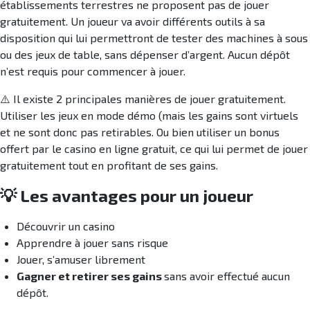
établissements terrestres ne proposent pas de jouer
gratuitement. Un joueur va avoir différents outils à sa
disposition qui lui permettront de tester des machines à sous
ou des jeux de table, sans dépenser d’argent. Aucun dépôt
n’est requis pour commencer à jouer.
⚠️ Il existe 2 principales manières de jouer gratuitement.
Utiliser les jeux en mode démo (mais les gains sont virtuels
et ne sont donc pas retirables. Ou bien utiliser un bonus
offert par le casino en ligne gratuit, ce qui lui permet de jouer
gratuitement tout en profitant de ses gains.
💡 Les avantages pour un joueur
Découvrir un casino
Apprendre à jouer sans risque
Jouer, s’amuser librement
Gagner et retirer ses gains
sans avoir effectué aucun
dépôt.