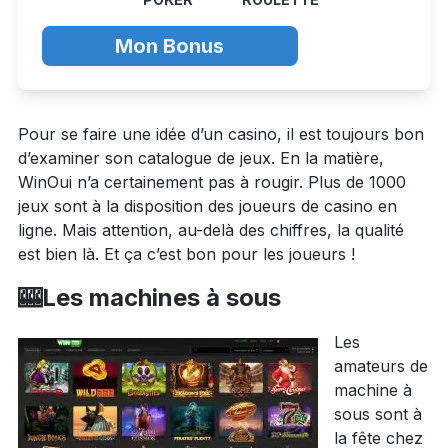
Mon Bonus
Pour se faire une idée d’un casino, il est toujours bon
d’examiner son catalogue de jeux. En la matière,
WinOui n’a certainement pas à rougir. Plus de 1000
jeux sont à la disposition des joueurs de casino en
ligne. Mais attention, au-delà des chiffres, la qualité
est bien là. Et ça c’est bon pour les joueurs !
🎰Les machines à sous
Les
amateurs de
machine à
sous sont à
la fête chez