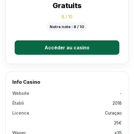
Gratuits
8 / 10
Notre note : 8 / 10
Accéder au casino
Info Casino
Website
-
Établi
2018
Licence
Curaçao
25€
Wager
x35