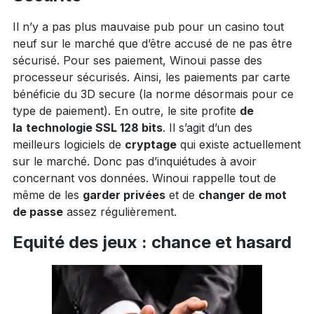
Il n’y a pas plus mauvaise pub pour un casino tout
neuf sur le marché que d’être accusé de ne pas être
sécurisé. Pour ses paiement, Winoui passe des
processeur sécurisés. Ainsi, les paiements par carte
bénéficie du 3D secure (la norme désormais pour ce
type de paiement). En outre, le site profite
de
la
technologie SSL 128 bits
. Il s’agit d’un des
meilleurs logiciels de
cryptage
qui existe actuellement
sur le marché. Donc pas d’inquiétudes à avoir
concernant vos données. Winoui rappelle tout de
même de les
garder privées
et de
changer de mot
de passe
assez régulièrement.
Equité des jeux : chance et hasard