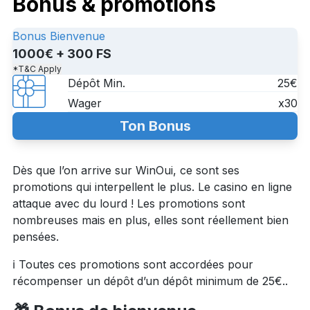
Bonus & promotions
Bonus Bienvenue
1000€ + 300 FS
*T&C Apply
Dépôt Min.
25€
Wager
x30
Ton Bonus
Dès que l’on arrive sur WinOui, ce sont ses
promotions qui interpellent le plus. Le casino en ligne
attaque avec du lourd ! Les promotions sont
nombreuses mais en plus, elles sont réellement bien
pensées.
ℹ️ Toutes ces promotions sont accordées pour
récompenser un dépôt d’un dépôt minimum de 25€..