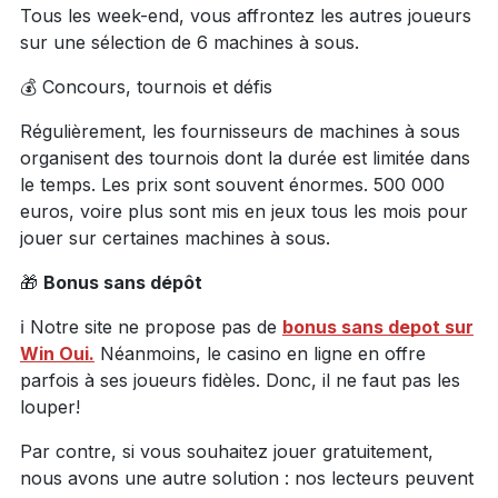
Tous les week-end, vous affrontez les autres joueurs
sur une sélection de 6 machines à sous.
💰
Concours, tournois et défis
Régulièrement, les fournisseurs de machines à sous
organisent des tournois dont la durée est limitée dans
le temps. Les prix sont souvent énormes. 500 000
euros, voire plus sont mis en jeux tous les mois pour
jouer sur certaines machines à sous.
🎁
Bonus sans dépôt
ℹ️ Notre site ne propose pas de
bonus sans depot sur
Win Oui.
Néanmoins, le casino en ligne en offre
parfois à ses joueurs fidèles. Donc, il ne faut pas les
louper!
Par contre, si vous souhaitez jouer gratuitement,
nous avons une autre solution : nos lecteurs peuvent