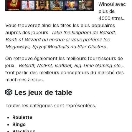
Winoui avec
plus de
4000 titres.
Vous trouverez ainsi les titres les plus populaires
auprès des joueurs.
Take the kingdom de Betsoft,
Book of Wizard ou encore si vous préférez les
Megaways, Spycy Meatballs ou Star Clusters.
On retrouve également les meilleurs fournisseurs de
jeux.
Betsoft, NetEnt, Isoftbet, Big Time Gaming etc
…
font partie des meilleurs concepteurs du marché des
machines à sous.
🎲 Les jeux de table
Toutes les catégories sont représentées.
Roulette
Bingo
Blackjack