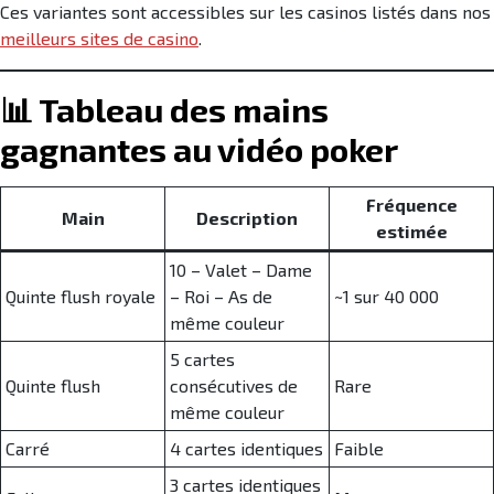
Ces variantes sont accessibles sur les casinos listés dans nos
meilleurs sites de casino
.
📊 Tableau des mains
gagnantes au vidéo poker
Fréquence
Main
Description
estimée
10 – Valet – Dame
Quinte flush royale
– Roi – As de
~1 sur 40 000
même couleur
5 cartes
Quinte flush
consécutives de
Rare
même couleur
Carré
4 cartes identiques
Faible
3 cartes identiques