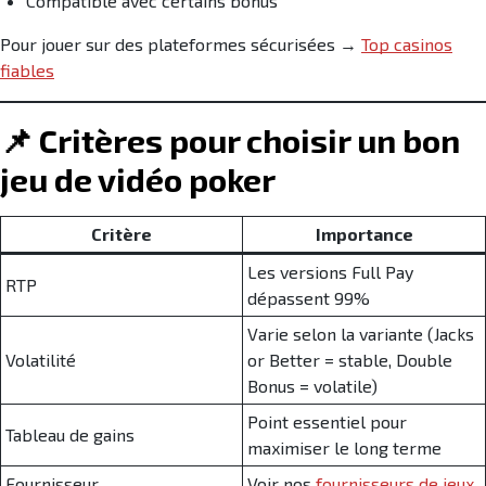
Compatible avec certains bonus
Pour jouer sur des plateformes sécurisées →
Top casinos
fiables
📌 Critères pour choisir un bon
jeu de vidéo poker
Critère
Importance
Les versions Full Pay
RTP
dépassent 99%
Varie selon la variante (Jacks
Volatilité
or Better = stable, Double
Bonus = volatile)
Point essentiel pour
Tableau de gains
maximiser le long terme
Fournisseur
Voir nos
fournisseurs de jeux