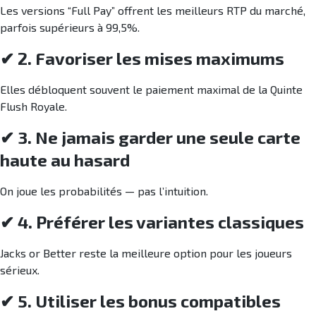
Les versions “Full Pay” offrent les meilleurs RTP du marché,
parfois supérieurs à 99,5%.
✔ 2. Favoriser les mises maximums
Elles débloquent souvent le paiement maximal de la Quinte
Flush Royale.
✔ 3. Ne jamais garder une seule carte
haute au hasard
On joue les probabilités — pas l’intuition.
✔ 4. Préférer les variantes classiques
Jacks or Better reste la meilleure option pour les joueurs
sérieux.
✔ 5. Utiliser les bonus compatibles