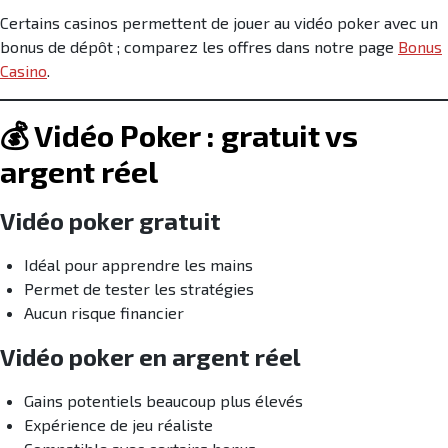
Certains casinos permettent de jouer au vidéo poker avec un
bonus de dépôt ; comparez les offres dans notre page
Bonus
Casino
.
💰 Vidéo Poker : gratuit vs
argent réel
Vidéo poker gratuit
Idéal pour apprendre les mains
Permet de tester les stratégies
Aucun risque financier
Vidéo poker en argent réel
Gains potentiels beaucoup plus élevés
Expérience de jeu réaliste