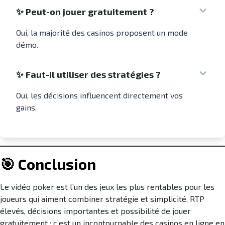
✨ Peut-on jouer gratuitement ?
Oui, la majorité des casinos proposent un mode
démo.
✨ Faut-il utiliser des stratégies ?
Oui, les décisions influencent directement vos
gains.
🎯 Conclusion
Le vidéo poker est l’un des jeux les plus rentables pour les
joueurs qui aiment combiner stratégie et simplicité. RTP
élevés, décisions importantes et possibilité de jouer
gratuitement : c’est un incontournable des casinos en ligne en