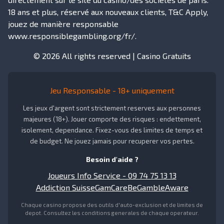
18 ans et plus, réservé aux nouveaux clients, T&C Apply,
jouez de manière responsable
www.responsiblegambling.org/fr/.
© 2026 All rights reserved |
Casino Gratuits
Jeu Responsable - 18+ uniquement
Les jeux d'argent sont strictement reserves aux personnes
majeures (18+). Jouer comporte des risques : endettement,
isolement, dependance. Fixez-vous des limites de temps et
de budget. Ne jouez jamais pour recuperer vos pertes.
Besoin d'aide ?
Joueurs Info Service - 09 74 75 13 13
Addiction Suisse
GamCare
BeGambleAware
Chaque casino propose des outils d'auto-exclusion et de limites de
depot. Consultez les conditions generales de chaque operateur.