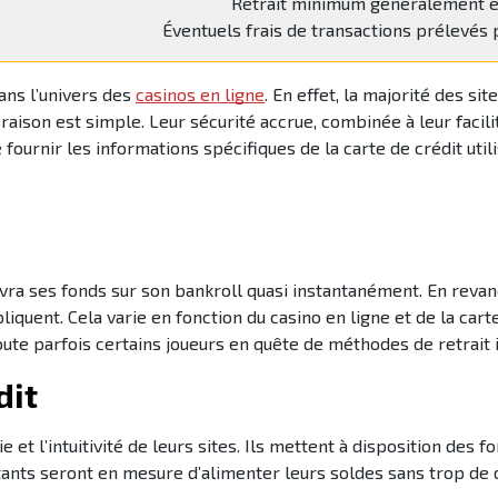
Retrait minimum généralement é
Éventuels frais de transactions prélevés 
ans l’univers des
casinos en ligne
. En effet, la majorité des si
aison est simple. Leur sécurité accrue, combinée à leur facilité
e fournir les informations spécifiques de la carte de crédit uti
vra ses fonds sur son bankroll quasi instantanément. En revanc
liquent. Cela varie en fonction du casino en ligne et de la carte 
bute parfois certains joueurs en quête de méthodes de retrait 
dit
 et l’intuitivité de leurs sites. Ils mettent à disposition des 
nts seront en mesure d’alimenter leurs soldes sans trop de di