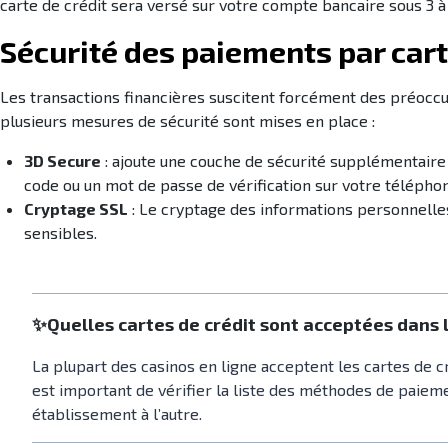
carte de crédit sera versé sur votre compte bancaire sous 3 à 
Sécurité des paiements par carte
Les transactions financières suscitent forcément des préoccu
plusieurs mesures de sécurité sont mises en place :
3D Secure
: ajoute une couche de sécurité supplémentaire
code ou un mot de passe de vérification sur votre téléphone
Cryptage SSL
: Le cryptage des informations personnelles 
sensibles.
✨Quelles cartes de crédit sont acceptées dans l
La plupart des casinos en ligne acceptent les cartes de c
est important de vérifier la liste des méthodes de paiemen
établissement à l’autre.