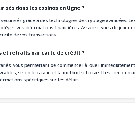
risés dans les casinos en ligne ?
 sécurisés grâce à des technologies de cryptage avancées. Le
protéger vos informations financières. Assurez-vous de jouer 
curité de vos transactions.
et retraits par carte de crédit ?
ntanés, vous permettant de commencer à jouer immédiatement
vrables, selon le casino et la méthode choisie. Il est recomm
ormations spécifiques sur les délais.