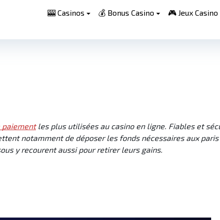
🎰 Casinos
💰 Bonus Casino
🎮 Jeux Casino
t
 paiement
les plus utilisées au casino en ligne. Fiables et séc
mettent notamment de déposer les fonds nécessaires aux paris
us y recourent aussi pour retirer leurs gains.