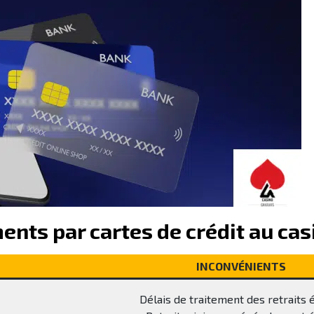
ments par cartes de crédit au cas
INCONVÉNIENTS
Délais de traitement des retraits 