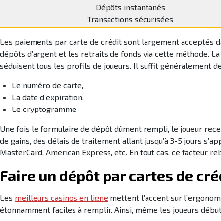
Dépôts instantanés
Transactions sécurisées
Les paiements par carte de crédit sont largement acceptés d
dépôts d’argent et les retraits de fonds via cette méthode. La r
séduisent tous les profils de joueurs. Il suffit généralement d
Le numéro de carte,
La date d’expiration,
Le cryptogramme
Une fois le formulaire de dépôt dûment rempli, le joueur rece
de gains, des délais de traitement allant jusqu’à 3-5 jours s’app
MasterCard, American Express, etc. En tout cas, ce facteur re
Faire un dépôt par cartes de cré
Les
meilleurs casinos en ligne
mettent l’accent sur l’ergonomie
étonnamment faciles à remplir. Ainsi, même les joueurs débuta