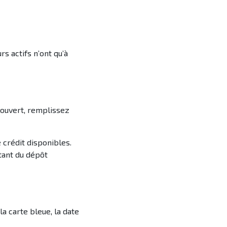
s actifs n’ont qu’à
 ouvert, remplissez
 crédit disponibles.
tant du dépôt
 carte bleue, la date