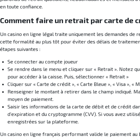
en toute confiance.
Comment faire un retrait par carte de c
Un casino en ligne légal traite uniquement les demandes de ret
cette formalité au plus tôt pour éviter des délais de traitement
étapes suivantes :
Se connecter au compte joueur
Se rendre dans le menu et cliquer sur « Retrait ». Notez que
pour accéder à la caisse. Puis, sélectionner « Retrait »
Cliquer sur « Carte de crédit », « Carte Bleue », « Visa », «
Renseigner le montant à retirer dans le champ indiqué. Ma
moyen de paiement.
Saisir les informations de la carte de débit et de crédit 
d’expiration et du cryptogramme (CVV). Si vous avez utili
enregistrées sur la plateforme.
Un casino en ligne français performant valide le paiement au b