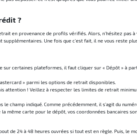
rédit ?
rait en provenance de profils vérifiés. Alors, n’hésitez pas à
 supplémentaires. Une fois que c’est fait, il ne vous reste plus
 sur certaines plateformes, il faut cliquer sur « Dépôt » à part
 Mastercard » parmi les options de retrait disponibles.
is attention ! Veillez à respecter les limites de retrait min
dans le champ indiqué. Comme précédemment, il s’agit du numéro
sé la même carte pour le dépôt, vos coordonnées bancaires son
out de 24 à 48 heures ouvrées si tout est en règle. Puis, le mo