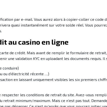
ication par e-mail. Vous aurez alors à copier-coller ce code d
ivera quasi instantanément sur votre solde réel. Vous pourrez 
s.
dit au casino en ligne
arte de crédit. Mais avant de remplir le formulaire de retrait,
tenir une validation KYC en uploadant les documents requis. Il
e conduire)
eau ou d’électricité récente …)
nsaction en laissant uniquement visibles les six premiers chiff
e respecter les conditions de retrait du site. Avez-vous rempli
du retrait minimum/maximum. Mais ce n’est pas tout. Demandez
ne pas dépasser. Ce n’est qu’après que vous pourrez initier u