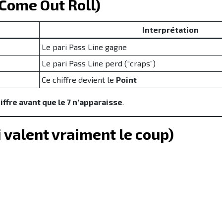
(Come Out Roll)
Interprétation
Le pari Pass Line gagne
Le pari Pass Line perd (“craps”)
Ce chiffre devient le
Point
ffre avant que le 7 n’apparaisse
.
i valent vraiment le coup)