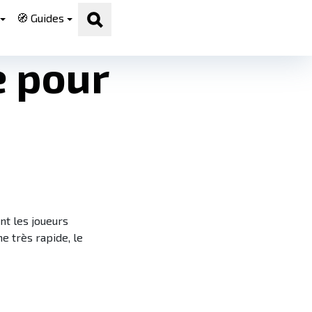
🧭 Guides
Search
e pour
nt les joueurs
 très rapide, le