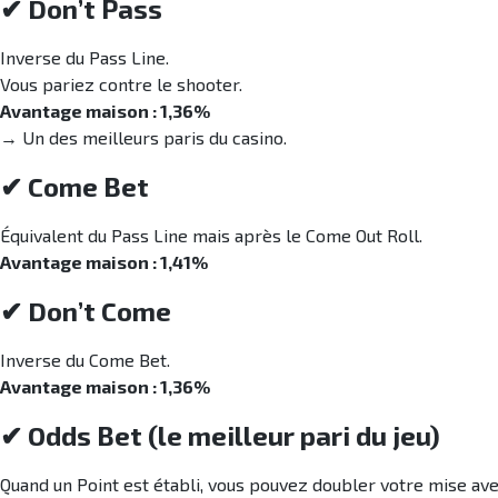
✔ Don’t Pass
Inverse du Pass Line.
Vous pariez contre le shooter.
Avantage maison : 1,36%
→ Un des meilleurs paris du casino.
✔ Come Bet
Équivalent du Pass Line mais après le Come Out Roll.
Avantage maison : 1,41%
✔ Don’t Come
Inverse du Come Bet.
Avantage maison : 1,36%
✔ Odds Bet (le meilleur pari du jeu)
Quand un Point est établi, vous pouvez doubler votre mise av