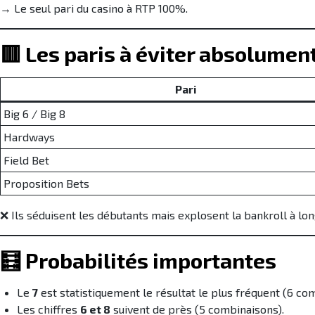
→ Le seul pari du casino à RTP 100%.
🟥 Les paris à éviter absolumen
Pari
Big 6 / Big 8
Hardways
Field Bet
Proposition Bets
❌ Ils séduisent les débutants mais explosent la bankroll à lo
🧮 Probabilités importantes
Le
7
est statistiquement le résultat le plus fréquent (6 co
Les chiffres
6 et 8
suivent de près (5 combinaisons).