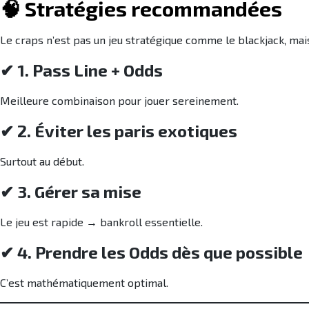
🧠 Stratégies recommandées
Le craps n’est pas un jeu stratégique comme le blackjack, ma
✔ 1. Pass Line + Odds
Meilleure combinaison pour jouer sereinement.
✔ 2. Éviter les paris exotiques
Surtout au début.
✔ 3. Gérer sa mise
Le jeu est rapide → bankroll essentielle.
✔ 4. Prendre les Odds dès que possible
C’est mathématiquement optimal.