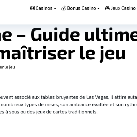
🎰 Casinos
💰 Bonus Casino
🎮 Jeux Casino
ne – Guide ultim
aîtriser le jeu
r le jeu
ouvent associé aux tables bruyantes de Las Vegas, il attire auta
 nombreux types de mises, son ambiance exaltée et son rythme
 à sous ou des jeux de cartes traditionnels.