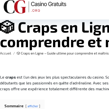
🎲 Craps en Lig
Skip to navigation
Skip to content
comprendre et m
Accueil
/
🎲 Craps en Ligne – Guide ultime pour comprendre et maîtrise
Le
craps
est l’un des jeux les plus spectaculaires du casino. S
débutants que les passionnés en quête d’adrénaline. Avec ses
craps offre une expérience totalement différente des machines
Sommaire
afficher