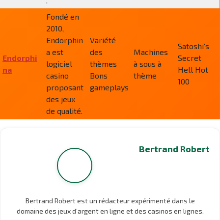
.
Fondé en
2010,
Endorphin
Variété
Satoshi’s
a est
des
Machines
Endorphi
Secret
logiciel
thèmes
à sous à
na
Hell Hot
casino
Bons
thème
100
proposant
gameplays
des jeux
de qualité.
Bertrand Robert
Bertrand Robert est un rédacteur expérimenté dans le
domaine des jeux d’argent en ligne et des casinos en lignes.