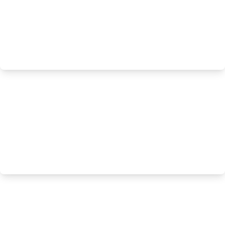
Red Tiger Gaming
Spinomenal