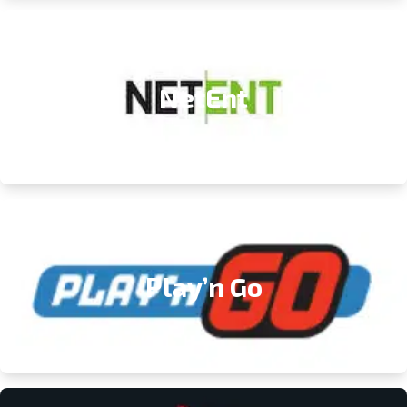
NetEnt
Play’n Go