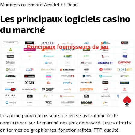
Madness ou encore Amulet of Dead.
Les principaux logiciels casino
du marché
Les principaux fournisseurs de jeu se livrent une forte
concurrence sur le marché des jeux de hasard. Leurs efforts
en termes de graphismes, fonctionnalités, RTP, qualité