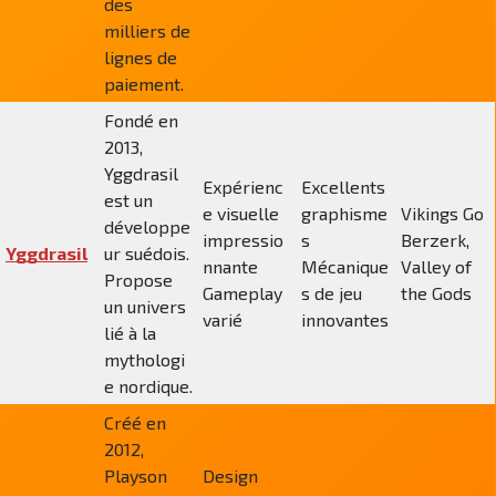
des
milliers de
lignes de
paiement.
Fondé en
2013,
Yggdrasil
Expérienc
Excellents
est un
e visuelle
graphisme
Vikings Go
développe
impressio
s
Berzerk,
Yggdrasil
ur suédois.
nnante
Mécanique
Valley of
Propose
Gameplay
s de jeu
the Gods
un univers
varié
innovantes
lié à la
mythologi
e nordique.
Créé en
2012,
Playson
Design