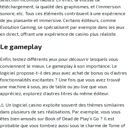
téléchargement, la qualité des graphismes, et l’immersion
sonore, etc. Tous ces éléments contribuent à une expérience
de jeu plaisante et immersive. Certains éditeurs, comme
Evolution Gaming, se spécialisent par exemple dans les jeux
en direct, offrant une expérience de casino plus réaliste.
Le gameplay
Enfin, testez différents jeux pour découvrir lesquels vous
conviennent le mieux. Le gameplay à son importance. Le
logiciel propose-t-il des jeux avec achat de bonus ou d’autres
fonctionnalités excitantes ? Une fois que vous avez trouvé
une machine à sous, jeu de table ou jeu live que vous
appréciez, explorez d’autres titres du même éditeur.
⚠️ Un logiciel casino exploite souvent des thèmes similaires
dans plusieurs de ses réalisations. Par exemple, vous vous
êtes bien amusés sur Book of Dead de Play’n Go ? Il est
probable que vous tombiez aussi sous le charme de Tome of