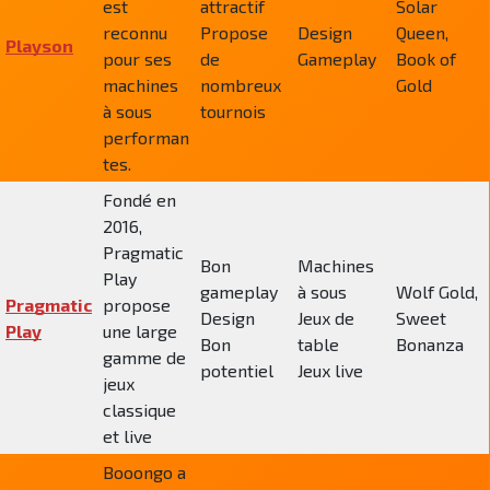
est
attractif
Solar
reconnu
Propose
Design
Queen,
Playson
pour ses
de
Gameplay
Book of
machines
nombreux
Gold
à sous
tournois
performan
tes.
Fondé en
2016,
Pragmatic
Bon
Machines
Play
gameplay
à sous
Wolf Gold,
Pragmatic
propose
Design
Jeux de
Sweet
Play
une large
Bon
table
Bonanza
gamme de
potentiel
Jeux live
jeux
classique
et live
Booongo a