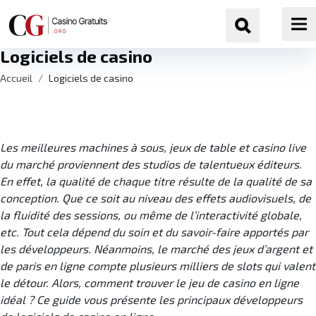
Pr
Search
Skip to navigation
Skip to content
Logiciels de casino
Accueil
/
Logiciels de casino
Les meilleures machines à sous, jeux de table et casino live
du marché proviennent des studios de talentueux éditeurs.
En effet, la qualité de chaque titre résulte de la qualité de sa
conception. Que ce soit au niveau des effets audiovisuels, de
la fluidité des sessions, ou même de l’interactivité globale,
etc. Tout cela dépend du soin et du savoir-faire apportés par
les développeurs. Néanmoins, le marché des jeux d’argent et
de paris en ligne compte plusieurs milliers de slots qui valent
le détour. Alors, comment trouver le jeu de casino en ligne
idéal ? Ce guide vous présente les principaux développeurs