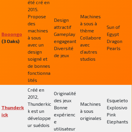
été cré en
2015.
Propose
Machines
Design
des
à sous à
attractif
Sun of
machines
thème
Booongo
Gameplay
Egypt
à sous
Collabore
(3 Oaks)
engageant
Dragon
avec un
avec
Diversité
Pearls
design
d’autres
de jeux
soigné et
studios
de bonnes
fonctionna
lités
Créé en
Originalité
2012,
des jeux
Esqueleto
Thunderkic
Machines
Thunderk
Bonne
Explosivo
k est un
à sous
ick
expérienc
Pink
développe
originales
e
Elephants
ur suédois
utilisateur