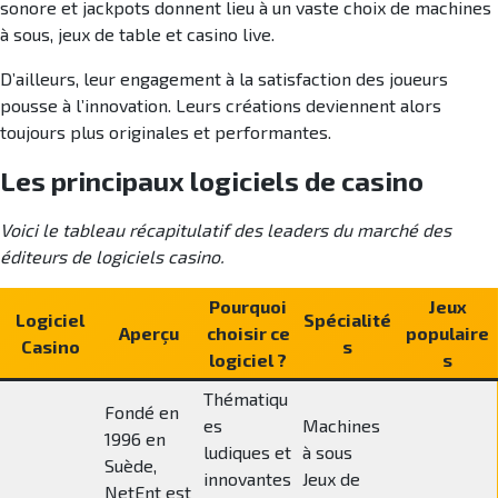
sonore et jackpots donnent lieu à un vaste choix de machines
à sous, jeux de table et casino live.
D’ailleurs, leur engagement à la satisfaction des joueurs
pousse à l’innovation. Leurs créations deviennent alors
toujours plus originales et performantes.
Les principaux logiciels de casino
Voici le tableau récapitulatif des leaders du marché des
éditeurs de logiciels casino.
Pourquoi
Jeux
Logiciel
Spécialité
Aperçu
choisir ce
populaire
Casino
s
logiciel ?
s
Thématiqu
Fondé en
es
Machines
1996 en
ludiques et
à sous
Suède,
innovantes
Jeux de
NetEnt est