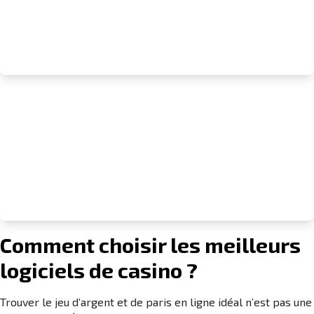
Thunderkick Gaming
Yggdrasil Gaming
Comment choisir les meilleurs
logiciels de casino ?
Trouver le jeu d’argent et de paris en ligne idéal n’est pas une