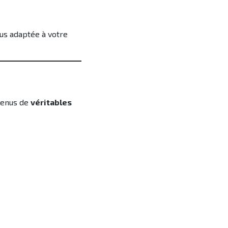
lus adaptée à votre
evenus de
véritables