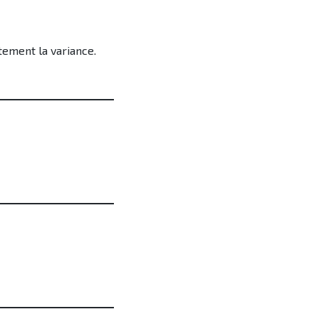
tement la variance.