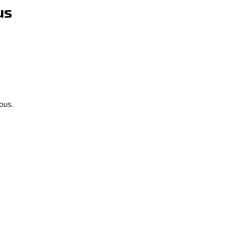
us
ous.