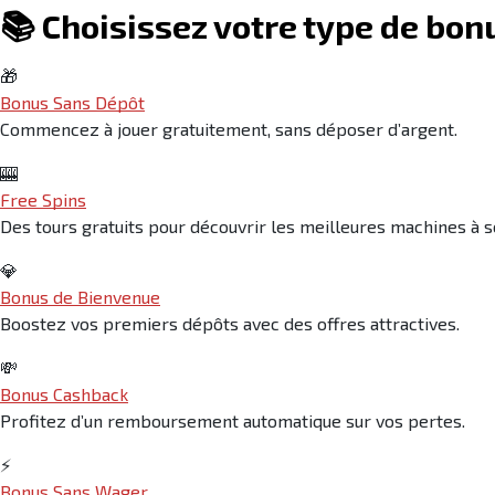
📚 Choisissez votre type de bon
🎁
Bonus Sans Dépôt
Commencez à jouer gratuitement, sans déposer d’argent.
🎰
Free Spins
Des tours gratuits pour découvrir les meilleures machines à s
💎
Bonus de Bienvenue
Boostez vos premiers dépôts avec des offres attractives.
💸
Bonus Cashback
Profitez d’un remboursement automatique sur vos pertes.
⚡
Bonus Sans Wager