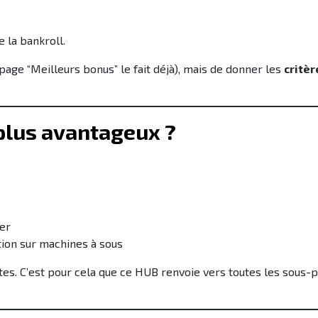
 la bankroll.
 page “Meilleurs bonus” le fait déjà), mais de donner les
critèr
 plus avantageux ?
er
tion sur machines à sous
es. C’est pour cela que ce HUB renvoie vers toutes les sous-p