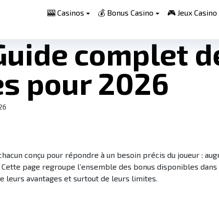
🎰 Casinos
💰 Bonus Casino
🎮 Jeux Casino
Guide complet d
es pour 2026
26
chacun conçu pour répondre à un besoin précis du joueur : aug
 Cette page regroupe l’ensemble des bonus disponibles dans l
e leurs avantages et surtout de leurs limites.