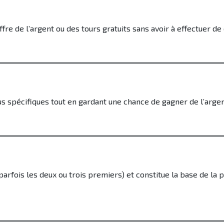
ffre de l’argent ou des tours gratuits sans avoir à effectuer de
s spécifiques tout en gardant une chance de gagner de l’argen
arfois les deux ou trois premiers) et constitue la base de la 