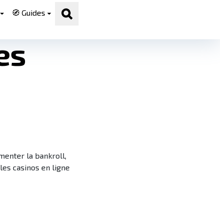
🧭 Guides
Search
es
menter la bankroll,
es casinos en ligne