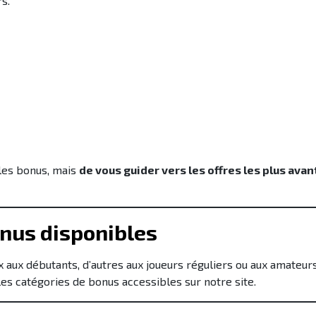
s.
 les bonus, mais
de vous guider vers les offres les plus ava
onus disponibles
x aux débutants, d’autres aux joueurs réguliers ou aux amateur
les catégories de bonus accessibles sur notre site.