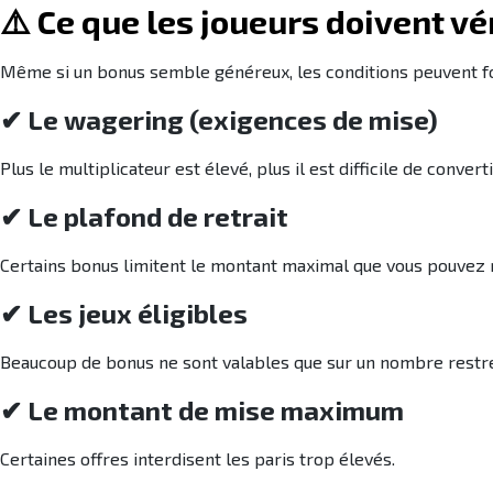
⚠️ Ce que les joueurs doivent vé
Même si un bonus semble généreux, les conditions peuvent fort
✔ Le wagering (exigences de mise)
Plus le multiplicateur est élevé, plus il est difficile de conver
✔ Le plafond de retrait
Certains bonus limitent le montant maximal que vous pouvez r
✔ Les jeux éligibles
Beaucoup de bonus ne sont valables que sur un nombre restre
✔ Le montant de mise maximum
Certaines offres interdisent les paris trop élevés.