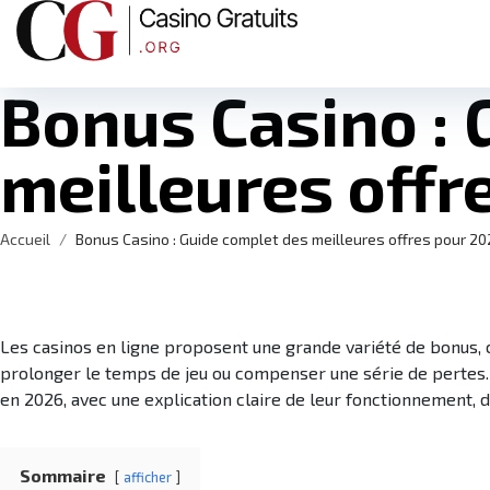
Bonus Casino : 
Skip to navigation
Skip to content
meilleures offr
Accueil
/
Bonus Casino : Guide complet des meilleures offres pour 20
Les casinos en ligne proposent une grande variété de bonus, 
prolonger le temps de jeu ou compenser une série de pertes.
en 2026, avec une explication claire de leur fonctionnement, d
Sommaire
afficher