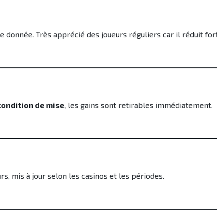
donnée. Très apprécié des joueurs réguliers car il réduit for
condition de mise
, les gains sont retirables immédiatement.
, mis à jour selon les casinos et les périodes.