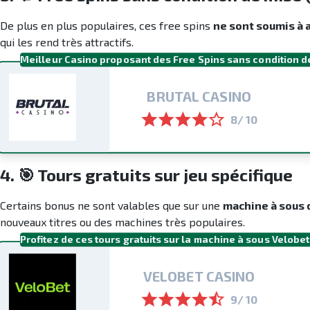
De plus en plus populaires, ces free spins
ne sont soumis à 
qui les rend très attractifs.
BRUTAL CASINO
8/ 10
4. 🎯 Tours gratuits sur jeu spécifique
Certains bonus ne sont valables que sur une
machine à sous
nouveaux titres ou des machines très populaires.
VELOBET CASINO
9/ 10