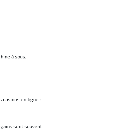
hine à sous.
 casinos en ligne :
s gains sont souvent