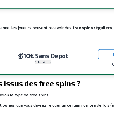
enne, les joueurs peuvent recevoir des
free spins réguliers
,
💰10€ Sans Depot
*T&C Apply
issus des free spins ?
elon le type de free spins :
t bonus
, que vous devrez rejouer un certain nombre de fois (e