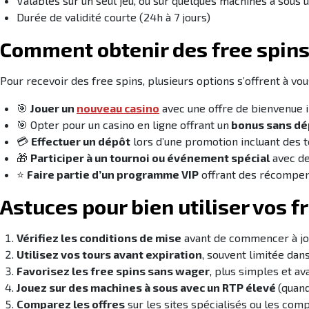
Valables sur un seul jeu, ou sur quelques machines à sous
Durée de validité courte (24h à 7 jours)
Comment obtenir des free spins
Pour recevoir des free spins, plusieurs options s’offrent à vous
🎯
Jouer un
nouveau casino
avec une offre de bienvenue in
🎯 Opter pour un casino en ligne offrant un
bonus sans d
💳
Effectuer un dépôt
lors d’une promotion incluant des to
🎁
Participer à un tournoi ou événement spécial
avec des
⭐
Faire partie d’un programme VIP
offrant des récompen
Astuces pour bien utiliser vos f
Vérifiez les conditions de mise
avant de commencer à jo
Utilisez vos tours avant expiration
, souvent limitée dan
Favorisez les free spins sans wager
, plus simples et av
Jouez sur des machines à sous avec un RTP élevé
(quand
Comparez les offres
sur les sites spécialisés ou les com