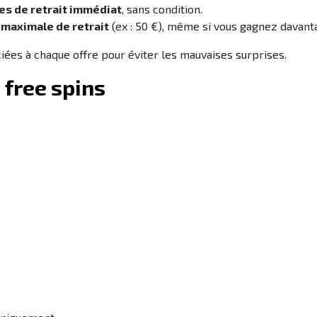
res de retrait immédiat
, sans condition.
 maximale de retrait
(ex : 50 €), même si vous gagnez davant
iées à chaque offre pour éviter les mauvaises surprises.
 free spins