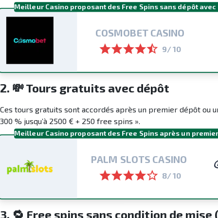
COSMOBET CASINO
9/ 10
2. 💸 Tours gratuits avec dépôt
Ces tours gratuits sont accordés après un premier dépôt ou u
300 % jusqu’à 2500 € + 250 free spins ».
PALM SLOTS CASINO
8/ 10
3. 🔁 Free spins sans condition de mise