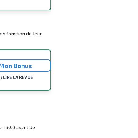
 en fonction de leur
Mon Bonus
LIRE LA REVUE
x : 30x) avant de