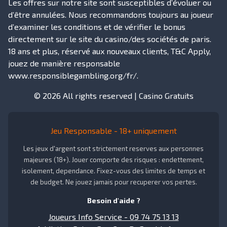
Les offres sur notre site sont susceptibles d’évoluer ou
d’être annulées. Nous recommandons toujours au joueur
d’examiner les conditions et de vérifier le bonus
directement sur le site du casino/des sociétés de paris.
18 ans et plus, réservé aux nouveaux clients, T&C Apply,
jouez de manière responsable
www.responsiblegambling.org/fr/.
© 2026 All rights reserved |
Casino Gratuits
Jeu Responsable - 18+ uniquement
Les jeux d'argent sont strictement reserves aux personnes
majeures (18+). Jouer comporte des risques : endettement,
isolement, dependance. Fixez-vous des limites de temps et
de budget. Ne jouez jamais pour recuperer vos pertes.
Besoin d'aide ?
Joueurs Info Service - 09 74 75 13 13