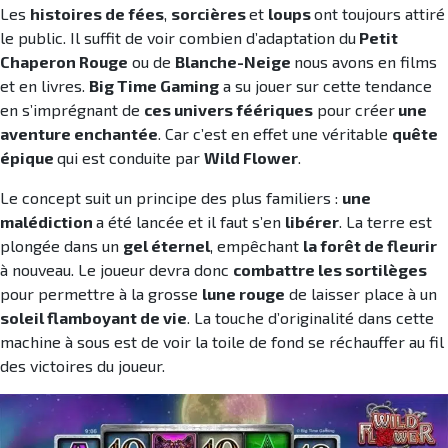
Les
histoires de fées
,
sorcières
et
loups
ont toujours attiré
le public. Il suffit de voir combien d’adaptation du
Petit
Chaperon Rouge
ou de
Blanche-Neige
nous avons en films
et en livres.
Big Time Gaming
a su jouer sur cette tendance
en s’imprégnant de
ces univers féériques
pour créer
une
aventure enchantée
. Car c’est en effet une véritable
quête
épique
qui est conduite par
Wild Flower
.
Le concept suit un principe des plus familiers :
une
malédiction
a été lancée et il faut s’en
libérer
. La terre est
plongée dans un
gel éternel
, empêchant
la forêt de fleurir
à nouveau. Le joueur devra donc
combattre les sortilèges
pour permettre à la grosse
lune rouge
de laisser place à un
soleil flamboyant de vie
. La touche d’originalité dans cette
machine à sous est de voir la toile de fond se réchauffer au fil
des victoires du joueur.