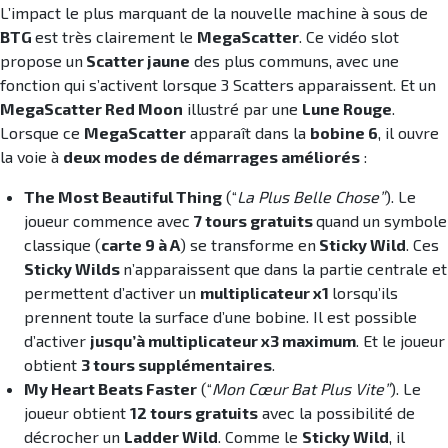
L’impact le plus marquant de la nouvelle machine à sous de
BTG
est très clairement le
MegaScatter
. Ce vidéo slot
propose un
Scatter jaune
des plus communs, avec une
fonction qui s’activent lorsque 3 Scatters apparaissent. Et un
MegaScatter Red Moon
illustré par une
Lune Rouge
.
Lorsque ce
MegaScatter
apparaît dans la
bobine 6
, il ouvre
la voie à
deux modes de démarrages améliorés
:
The Most Beautiful Thing
(“
La Plus Belle Chose”
). Le
joueur commence avec
7 tours gratuits
quand un symbole
classique (
carte 9 à A
) se transforme en
Sticky Wild
. Ces
Sticky Wilds
n’apparaissent que dans la partie centrale et
permettent d’activer un
multiplicateur x1
lorsqu’ils
prennent toute la surface d’une bobine. Il est possible
d’activer
jusqu’à multiplicateur x3 maximum
. Et le joueur
obtient
3 tours supplémentaires
.
My Heart Beats Faster
(“
Mon Cœur Bat Plus Vite”
). Le
joueur obtient
12 tours gratuits
avec la possibilité de
décrocher un
Ladder Wild
. Comme le
Sticky Wild
, il