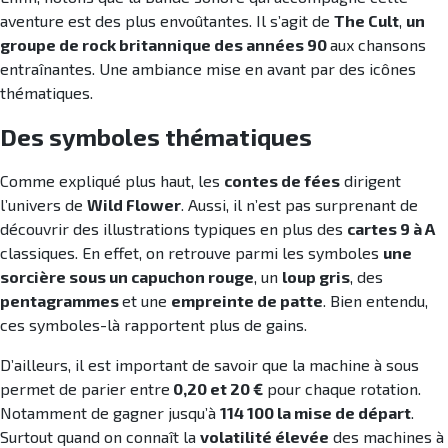
aventure est des plus envoûtantes. Il s’agit de
The Cult
,
un
groupe de rock britannique des années 90
aux chansons
entraînantes. Une ambiance mise en avant par des icônes
thématiques.
Des symboles thématiques
Comme expliqué plus haut, les
contes de fées
dirigent
l’univers de
Wild Flower
. Aussi, il n’est pas surprenant de
découvrir des illustrations typiques en plus des
cartes 9 à A
classiques. En effet, on retrouve parmi les symboles
une
sorcière sous un capuchon rouge
, un
loup gris
, des
pentagrammes
et une
empreinte de patte
. Bien entendu,
ces symboles-là rapportent plus de gains.
D’ailleurs, il est important de savoir que la machine à sous
permet de parier entre
0,20 et 20 €
pour chaque rotation.
Notamment de gagner jusqu’à
114 100 la mise de départ
.
Surtout quand on connaît la
volatilité élevée
des machines à