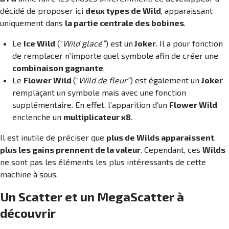
décidé de proposer ici
deux types de Wild
, apparaissant
uniquement dans
la partie centrale des bobines
.
Le
Ice Wild
(“
Wild glacé”
) est un
Joker
. Il a pour fonction
de remplacer n’importe quel symbole afin de créer une
combinaison gagnante
.
Le
Flower Wild
(“
Wild de fleur”
) est également un
Joker
remplaçant un symbole mais avec une fonction
supplémentaire. En effet, l’apparition d’un
Flower Wild
enclenche un
multiplicateur x8
.
Il est inutile de préciser que
plus de Wilds apparaissent
,
plus les gains prennent de la valeur
. Cependant, ces
Wilds
ne sont pas les éléments les plus intéressants de cette
machine à sous.
Un Scatter et un MegaScatter à
découvrir