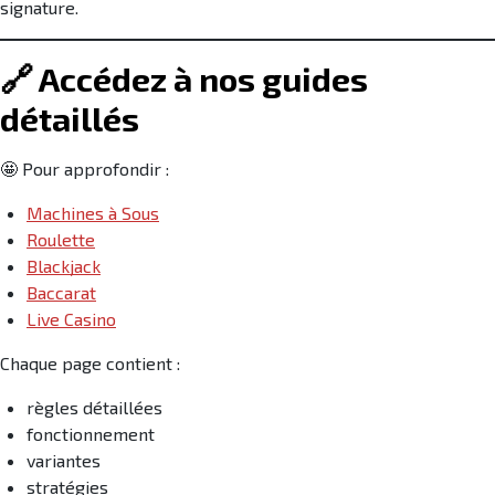
signature.
🔗 Accédez à nos guides
détaillés
🤩 Pour approfondir :
Machines à Sous
Roulette
Blackjack
Baccarat
Live Casino
Chaque page contient :
règles détaillées
fonctionnement
variantes
stratégies