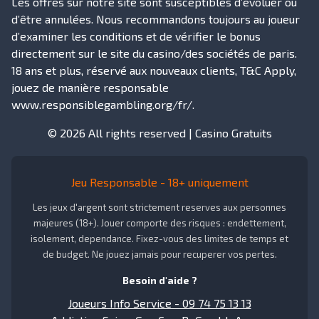
Les offres sur notre site sont susceptibles d’évoluer ou
d’être annulées. Nous recommandons toujours au joueur
d’examiner les conditions et de vérifier le bonus
directement sur le site du casino/des sociétés de paris.
18 ans et plus, réservé aux nouveaux clients, T&C Apply,
jouez de manière responsable
www.responsiblegambling.org/fr/.
© 2026 All rights reserved |
Casino Gratuits
Jeu Responsable - 18+ uniquement
Les jeux d'argent sont strictement reserves aux personnes
majeures (18+). Jouer comporte des risques : endettement,
isolement, dependance. Fixez-vous des limites de temps et
de budget. Ne jouez jamais pour recuperer vos pertes.
Besoin d'aide ?
Joueurs Info Service - 09 74 75 13 13