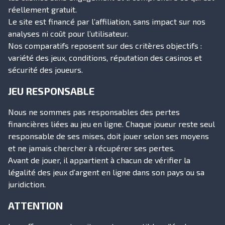
réellement gratuit.
Le site est financé par l’affiliation, sans impact sur nos
analyses ni coût pour l’utilisateur.
Nos comparatifs reposent sur des critères objectifs :
variété des jeux, conditions, réputation des casinos et
sécurité des joueurs.
JEU RESPONSABLE
Nous ne sommes pas responsables des pertes
financières liées au jeu en ligne. Chaque joueur reste seul
responsable de ses mises, doit jouer selon ses moyens
et ne jamais chercher à récupérer ses pertes.
Avant de jouer, il appartient à chacun de vérifier la
légalité des jeux d’argent en ligne dans son pays ou sa
juridiction.
ATTENTION