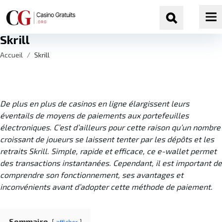
Pr
Search
Skip to navigation
Skip to content
Skrill
Accueil
/
Skrill
De plus en plus de casinos en ligne élargissent leurs
éventails de moyens de paiements aux portefeuilles
électroniques. C’est d’ailleurs pour cette raison qu’un nombre
croissant de joueurs se laissent tenter par les dépôts et les
retraits Skrill. Simple, rapide et efficace, ce e-wallet permet
des transactions instantanées. Cependant, il est important de
comprendre son fonctionnement, ses avantages et
inconvénients avant d’adopter cette méthode de paiement.
Sommaire