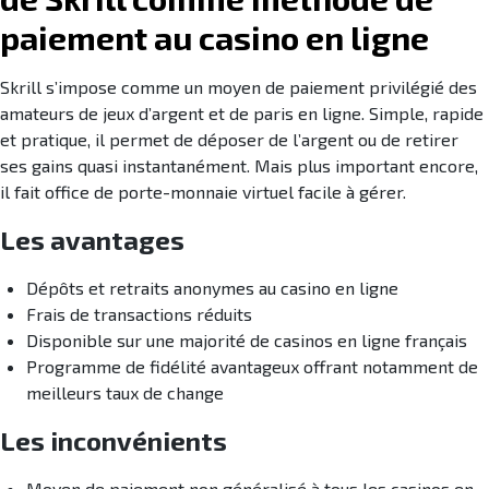
paiement au casino en ligne
Skrill s’impose comme un moyen de paiement privilégié des
amateurs de jeux d’argent et de paris en ligne. Simple, rapide
et pratique, il permet de déposer de l’argent ou de retirer
ses gains quasi instantanément. Mais plus important encore,
il fait office de porte-monnaie virtuel facile à gérer.
Les avantages
Dépôts et retraits anonymes au casino en ligne
Frais de transactions réduits
Disponible sur une majorité de casinos en ligne français
Programme de fidélité avantageux offrant notamment de
meilleurs taux de change
Les inconvénients
Moyen de paiement non généralisé à tous les casinos en