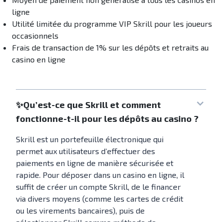
ligne
Utilité limitée du programme VIP Skrill pour les joueurs
occasionnels
Frais de transaction de 1% sur les dépôts et retraits au
casino en ligne
✨Qu’est-ce que Skrill et comment
fonctionne-t-il pour les dépôts au casino ?
Skrill est un portefeuille électronique qui
permet aux utilisateurs d’effectuer des
paiements en ligne de manière sécurisée et
rapide. Pour déposer dans un casino en ligne, il
suffit de créer un compte Skrill, de le financer
via divers moyens (comme les cartes de crédit
ou les virements bancaires), puis de