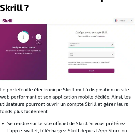
Skrill ?
Le portefeuille électronique Skrill met à disposition un site
web performant et son application mobile dédiée. Ainsi, les
utilisateurs pourront ouvrir un compte Skrill et gérer leurs
fonds plus facilement.
Se rendre sur le site officiel de Skrill. Si vous préférez
l’app e-wallet, téléchargez Skrill depuis l’App Store ou