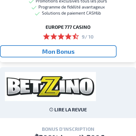
Promotions exclusives tous les jours
Programme de fidélité avantageux
Solutions de paiement CASHlib
EUROPE 777 CASINO
9/ 10
Mon Bonus
LIRE LA REVUE
BONUS D'INSCRIPTION