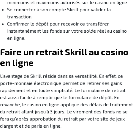
minimums et maximums autorisés sur le casino en ligne
Se connecter à son compte Skrill pour valider la
transaction.
Confirmer le dépôt pour recevoir ou transférer
instantanément les fonds sur votre solde réel au casino
en ligne.
Faire un retrait Skrill au casino
en ligne
L’avantage de Skrill réside dans sa versatilité. En effet, ce
porte-monnaie électronique permet de retirer ses gains
rapidement et en toute simplicité. Le formulaire de retrait
est aussi facile à remplir que le formulaire de dépôt. En
revanche, le casino en ligne applique des délais de traitement
du retrait allant jusqu’à 3 jours. Le virement des fonds ne se
fera qu’après approbation du retrait par votre site de jeux
d’argent et de paris en ligne.