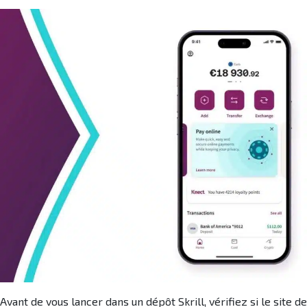
Avant de vous lancer dans un dépôt Skrill, vérifiez si le site de