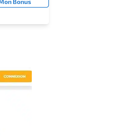
Mon Bonus