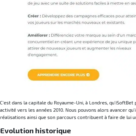
C’est dans la capitale du Royaume-Uni, à Londres, qu’iSoftBet
activité vers les années 2010. Nous pouvons alors avancer qu’il
réalisations ainsi que son parcours contribuent à faire de lui 
Evolution historique