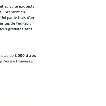
trix. Suite aux tests
us librement en
Uni par le biais d’un
ites de l’éditeur.
 sous gratuites sans
n plus de
2 000 titres
g. Vous y trouverez