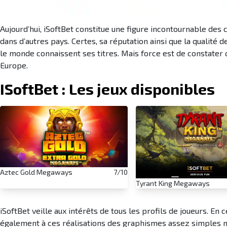
Aujourd’hui, iSoftBet constitue une figure incontournable de
dans d’autres pays. Certes, sa réputation ainsi que la qualité d
le monde connaissent ses titres. Mais force est de constater qu
Europe.
ISoftBet : Les jeux disponibles
Aztec Gold Megaways
7/10
Tyrant King Megaways
iSoftBet veille aux intérêts de tous les profils de joueurs. En 
également à ces réalisations des graphismes assez simples mai