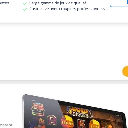
antes
Large gamme de jeux de qualité
Casino live avec croupiers professionnels