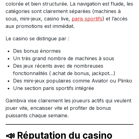
colorée et bien structurée. La navigation est fluide, les
catégories sont clairement séparées (machines à
sous, mini-jeux, casino live,
paris sportifs
) et l’accès
aux promotions est immédiat.
Le casino se distingue par :
Des bonus énormes
Un très grand nombre de machines à sous
Des jeux récents avec de nombreuses
fonctionnalités ( achat de bonus, jackpot…)
Des mini-jeux populaires comme Aviator ou Plinko
Une section paris sportifs intégrée
Gambiva vise clairement les joueurs actifs qui veulent
jouer vite, encaisser vite et profiter de bonus
puissants chaque semaine.
📣
Réputation du casino