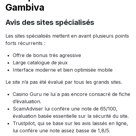
Gambiva
Avis des sites spécialisés
Les sites spécialisés mettent en avant plusieurs points
forts récurrents :
Offre de bonus très agressive
Large catalogue de jeux
Interface moderne et bien optimisée mobile
Le site n’a pas été évalué par tous les grands sites.
Casino Guru ne lui a pas encore consacré de fiche
d’évaluation.
ScamAdviser lui confère une note de 65/100,
évaluation basée essentielle sur la sécurité du site.
Trustpilot, qui se base sur les avis laissés en ligne,
lui confère une note assez basse de 1,8/5.