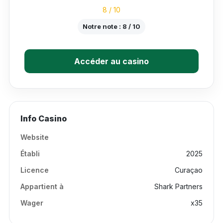
8 / 10
Notre note : 8 / 10
Accéder au casino
Info Casino
Website
Établi
2025
Licence
Curaçao
Appartient à
Shark Partners
Wager
x35