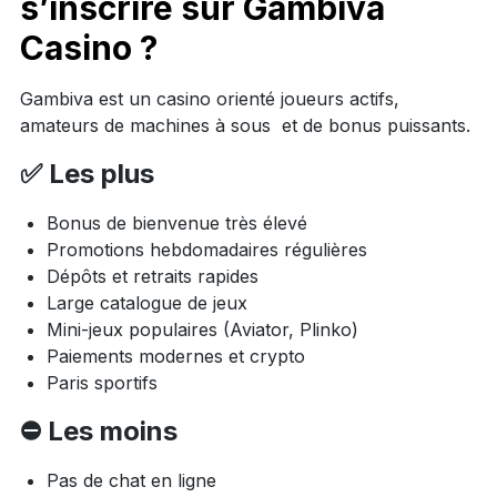
s’inscrire sur Gambiva
Casino ?
Gambiva est un casino orienté joueurs actifs,
amateurs de machines à sous et de bonus puissants.
✅ Les plus
Bonus de bienvenue très élevé
Promotions hebdomadaires régulières
Dépôts et retraits rapides
Large catalogue de jeux
Mini-jeux populaires (Aviator, Plinko)
Paiements modernes et crypto
Paris sportifs
⛔ Les moins
Pas de chat en ligne