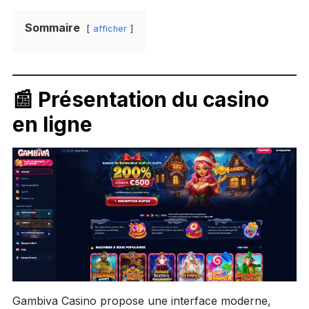
Sommaire
afficher
📰
Présentation du casino
en ligne
Gambiva Casino propose une interface moderne,