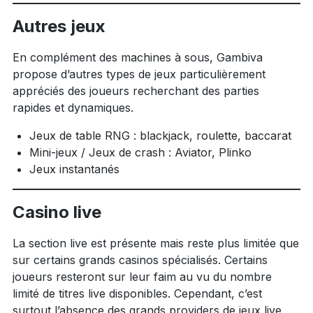
Autres jeux
En complément des machines à sous, Gambiva
propose d’autres types de jeux particulièrement
appréciés des joueurs recherchant des parties
rapides et dynamiques.
Jeux de table RNG : blackjack, roulette, baccarat
Mini-jeux / Jeux de crash : Aviator, Plinko
Jeux instantanés
Casino live
La section live est présente mais reste plus limitée que
sur certains grands casinos spécialisés. Certains
joueurs resteront sur leur faim au vu du nombre
limité de titres live disponibles. Cependant, c’est
surtout l’absence des grands providers de jeux live