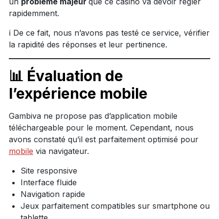
un
problème majeur
que ce casino va devoir régler
rapidemment.
ℹ️ De ce fait, nous n’avons pas testé ce service, vérifier
la rapidité des réponses et leur pertinence.
📊
Évaluation de
l’expérience mobile
Gambiva ne propose pas d’application mobile
téléchargeable pour le moment. Cependant, nous
avons constaté qu’il est parfaitement optimisé pour
mobile
via navigateur.
Site responsive
Interface fluide
Navigation rapide
Jeux parfaitement compatibles sur smartphone ou
tablette.