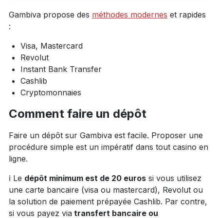
Gambiva propose des
méthodes modernes
et rapides
:
Visa, Mastercard
Revolut
Instant Bank Transfer
Cashlib
Cryptomonnaies
Comment faire un dépôt
Faire un dépôt sur Gambiva est facile. Proposer une
procédure simple est un impératif dans tout casino en
ligne.
ℹ️ Le
dépôt minimum est de 20 euros
si vous utilisez
une carte bancaire (visa ou mastercard), Revolut ou
la solution de paiement prépayée Cashlib. Par contre,
si vous payez via
transfert bancaire ou