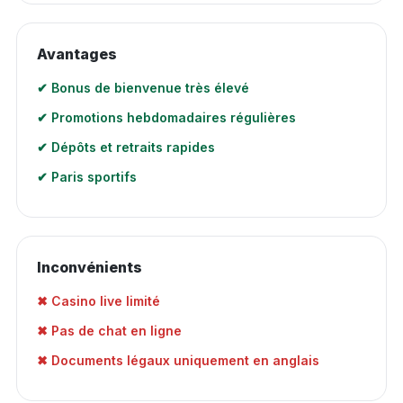
Avantages
✔ Bonus de bienvenue très élevé
✔ Promotions hebdomadaires régulières
✔ Dépôts et retraits rapides
✔ Paris sportifs
Inconvénients
✖ Casino live limité
✖ Pas de chat en ligne
✖ Documents légaux uniquement en anglais