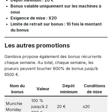
Dépôt minimum : 20 €
Bonus valable uniquement sur les machines à
sous
Exigence de mise : X20
Limite de retrait sur bonus : 10 fois le montant
du bonus
Les autres promotions
Gambiva propose également des bonus récurrents
chaque semaine. Au total, chaque semaine, les
joueurs peuvent toucher 800% de bonus jusqu’à
6500 €.
Nom du
Dépôt
Conditions
Valeur
bonus
minimum
de mise
100 %
Munchie
jusqu’à 2
20 €
x20
Monday