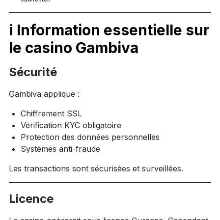
ℹ️
Information essentielle sur
le casino Gambiva
Sécurité
Gambiva applique :
Chiffrement SSL
Vérification KYC obligatoire
Protection des données personnelles
Systèmes anti-fraude
Les transactions sont sécurisées et surveillées.
Licence