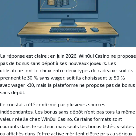
La réponse est claire : en juin 2026, WinOui Casino ne propose
pas de bonus sans dépôt à ses nouveaux joueurs. Les
utilisateurs ont le choix entre deux types de cadeaux : soit ils
prennent le 30 % sans wager, soit ils choisissent le 50 %
avec wager x30, mais la plateforme ne propose pas de bonus
sans dépôt.
Ce constat a été confirmé par plusieurs sources
indépendantes. Les bonus sans dépôt n’ont pas tous la même
valeur réelle chez WinOui Casino. Certains formats sont
courants dans le secteur, mais seuls les bonus listés, visibles
ou affichés dans l’offre active méritent d’être pris au sérieux.