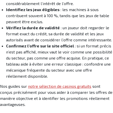
considérablement l’intérêt de l’offre.
Identifiez les jeux éligibles
: les machines à sous
contribuent souvent à 100 %, tandis que les jeux de table
peuvent être exclus.
Vérifiez la durée de validité
: un joueur doit regarder le
format exact du crédit, sa durée de validité et les jeux
autorisés avant de considérer l’offre comme intéressante.
Confirmez l’offre sur le site officiel
: si un format précis
n’est pas affiché, mieux vaut le voir comme une possibilité
du secteur, pas comme une offre acquise. En pratique, ce
tableau aide à éviter une erreur classique : confondre une
mécanique fréquente du secteur avec une offre
réellement disponible.
Nos guides sur
notre sélection de casinos gratuits
sont
conçus précisément pour vous aider à comparer les offres de
manière objective et à identifier les promotions réellement
avantageuses.