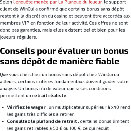
Selon
l’enquête menée par La Planque du Joueur
, le support
client de WinOui a confirmé que certains bonus sans dépôt
restent à la discrétion du casino et peuvent être accordés aux
membres VIP en fonction de leur activité. Ces offres ne sont
donc pas garanties, mais elles existent bel et bien pour les
joueurs réguliers.
Conseils pour évaluer un bonus
sans dépôt de manière fiable
Que vous cherchiez un bonus sans dépôt chez WinOui ou
ailleurs, certains critères fondamentaux doivent guider votre
analyse. Un bonus n’a de valeur que si ses conditions
permettent un
retrait réaliste
.
Vérifiez le wager
: un multiplicateur supérieur à x40 rend
les gains très difficiles à retirer.
Consultez le plafond de retrait
: certains bonus limitent
les gains retirables à 50 € ou 100 €, ce qui réduit