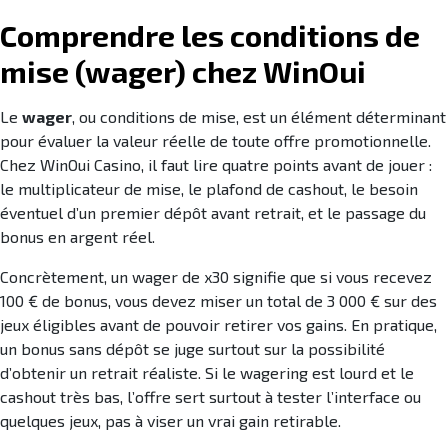
Comprendre les conditions de
mise (wager) chez WinOui
Le
wager
, ou conditions de mise, est un élément déterminant
pour évaluer la valeur réelle de toute offre promotionnelle.
Chez WinOui Casino, il faut lire quatre points avant de jouer :
le multiplicateur de mise, le plafond de cashout, le besoin
éventuel d’un premier dépôt avant retrait, et le passage du
bonus en argent réel.
Concrètement, un wager de x30 signifie que si vous recevez
100 € de bonus, vous devez miser un total de 3 000 € sur des
jeux éligibles avant de pouvoir retirer vos gains. En pratique,
un bonus sans dépôt se juge surtout sur la possibilité
d’obtenir un retrait réaliste. Si le wagering est lourd et le
cashout très bas, l’offre sert surtout à tester l’interface ou
quelques jeux, pas à viser un vrai gain retirable.