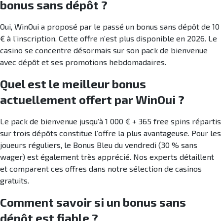
bonus sans dépôt ?
Oui, WinOui a proposé par le passé un bonus sans dépôt de 10
€ à l’inscription. Cette offre n’est plus disponible en 2026. Le
casino se concentre désormais sur son pack de bienvenue
avec dépôt et ses promotions hebdomadaires.
Quel est le meilleur bonus
actuellement offert par WinOui ?
Le pack de bienvenue jusqu’à 1 000 € + 365 free spins répartis
sur trois dépôts constitue l’offre la plus avantageuse. Pour les
joueurs réguliers, le Bonus Bleu du vendredi (30 % sans
wager) est également très apprécié. Nos experts détaillent
et comparent ces offres dans notre sélection de casinos
gratuits.
Comment savoir si un bonus sans
dépôt est fiable ?