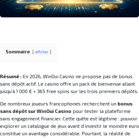
Sommaire
afficher
Résumé :
En 2026, WinOui Casino ne propose pas de bonus
sans dépôt actif. Le casino offre un pack de bienvenue allant
jusqu’à 1 000 € + 365 free spins sur les trois premiers dépôts.
De nombreux joueurs francophones recherchent un
bonus
sans dépôt sur WinOui Casino
pour tester la plateforme
sans engagement financier. Cette quête est légitime : pouvoir
explorer un catalogue de jeux avant d’investir le moindre euro
constitue un avantage considérable. Pourtant, la réalité de