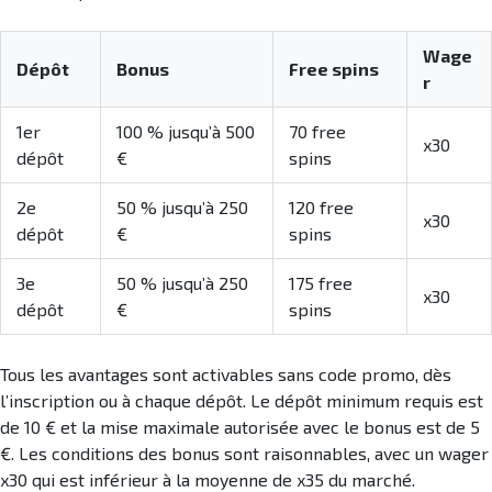
Wage
Dépôt
Bonus
Free spins
r
1er
100 % jusqu’à 500
70 free
x30
dépôt
€
spins
2e
50 % jusqu’à 250
120 free
x30
dépôt
€
spins
3e
50 % jusqu’à 250
175 free
x30
dépôt
€
spins
Tous les avantages sont activables sans code promo, dès
l’inscription ou à chaque dépôt. Le dépôt minimum requis est
de 10 € et la mise maximale autorisée avec le bonus est de 5
€. Les conditions des bonus sont raisonnables, avec un wager
x30 qui est inférieur à la moyenne de x35 du marché.