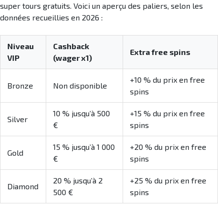
super tours gratuits. Voici un aperçu des paliers, selon les
données recueillies en 2026 :
Niveau
Cashback
Extra free spins
VIP
(wager x1)
+10 % du prix en free
Bronze
Non disponible
spins
10 % jusqu’à 500
+15 % du prix en free
Silver
€
spins
15 % jusqu’à 1 000
+20 % du prix en free
Gold
€
spins
20 % jusqu’à 2
+25 % du prix en free
Diamond
500 €
spins