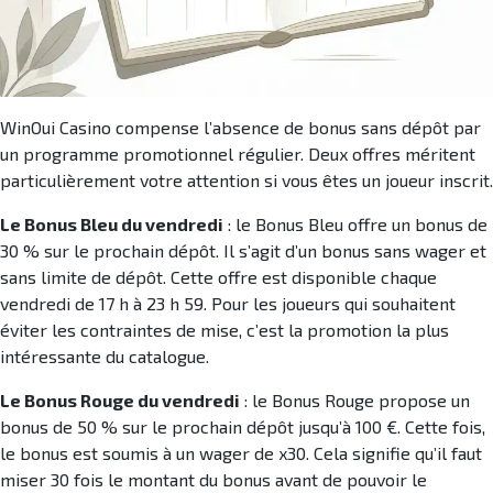
WinOui Casino compense l’absence de bonus sans dépôt par
un programme promotionnel régulier. Deux offres méritent
particulièrement votre attention si vous êtes un joueur inscrit.
Le Bonus Bleu du vendredi
: le Bonus Bleu offre un bonus de
30 % sur le prochain dépôt. Il s’agit d’un bonus sans wager et
sans limite de dépôt. Cette offre est disponible chaque
vendredi de 17 h à 23 h 59. Pour les joueurs qui souhaitent
éviter les contraintes de mise, c’est la promotion la plus
intéressante du catalogue.
Le Bonus Rouge du vendredi
: le Bonus Rouge propose un
bonus de 50 % sur le prochain dépôt jusqu’à 100 €. Cette fois,
le bonus est soumis à un wager de x30. Cela signifie qu’il faut
miser 30 fois le montant du bonus avant de pouvoir le