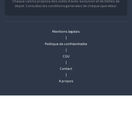
Chaque casino propose des outils d'auto-exclusion et de limites de
depot. Consultez les conditions generales de chaque operateur.
Mentions legales
|
Politique de confidentialite
|
CGU
|
Contact
|
A propos