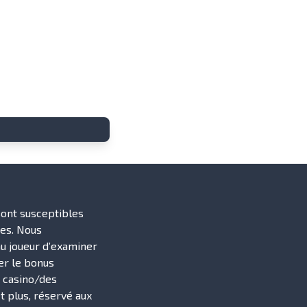
 sont susceptibles
ées. Nous
u joueur d’examiner
ier le bonus
u casino/des
et plus, réservé aux