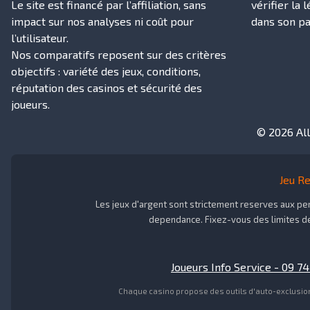
Le site est financé par l’affiliation, sans
vérifier la 
impact sur nos analyses ni coût pour
dans son pay
l’utilisateur.
Nos comparatifs reposent sur des critères
objectifs : variété des jeux, conditions,
réputation des casinos et sécurité des
joueurs.
© 2026 All
Jeu R
Les jeux d'argent sont strictement reserves aux pe
dependance. Fixez-vous des limites de
Joueurs Info Service - 09 74
Chaque casino propose des outils d'auto-exclusion 