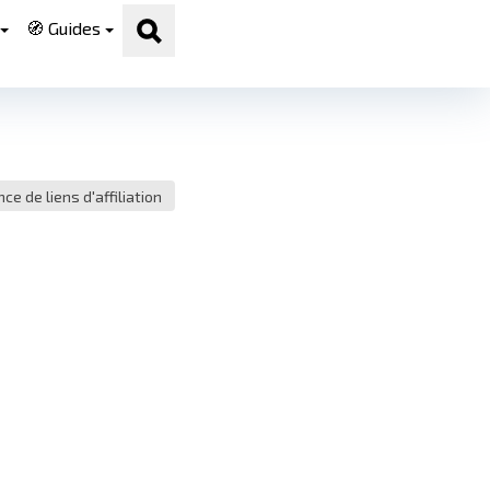
🧭 Guides
Search
ce de liens d'affiliation