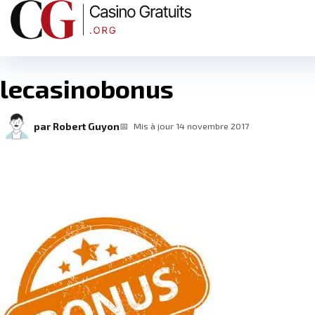
Skip to navigation
Skip to content
lecasinobonus
par
Robert Guyon
📅
Mis à jour 14 novembre 2017