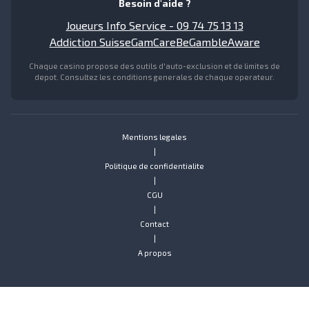
Besoin d'aide ?
Joueurs Info Service - 09 74 75 13 13
Addiction Suisse
GamCare
BeGambleAware
Chaque casino propose des outils d'auto-exclusion et de limites de
depot. Consultez les conditions generales de chaque operateur.
Mentions legales
|
Politique de confidentialite
|
CGU
|
Contact
|
A propos