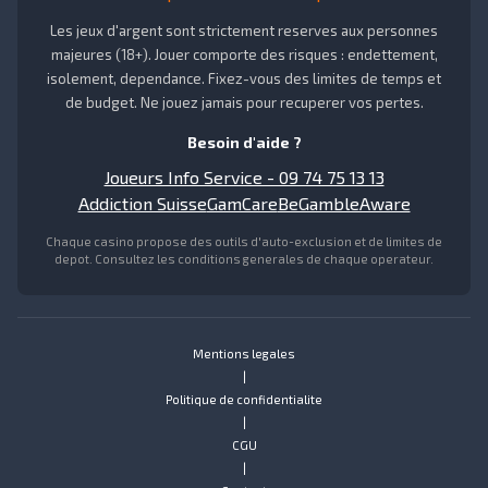
Les jeux d'argent sont strictement reserves aux personnes
majeures (18+). Jouer comporte des risques : endettement,
isolement, dependance. Fixez-vous des limites de temps et
de budget. Ne jouez jamais pour recuperer vos pertes.
Besoin d'aide ?
Joueurs Info Service - 09 74 75 13 13
Addiction Suisse
GamCare
BeGambleAware
Chaque casino propose des outils d'auto-exclusion et de limites de
depot. Consultez les conditions generales de chaque operateur.
Mentions legales
|
Politique de confidentialite
|
CGU
|