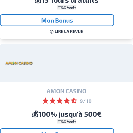
*T&C Apply
Mon Bonus
LIRE LA REVUE
AMON CASINO
9/ 10
💰100% jusqu'à 500€
*T&C Apply