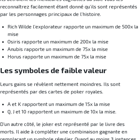
reconnaîtrez facilement étant donné qu’ils sont représentés
par les personnages principaux de l’histoire.
Rich Wilde l’explorateur rapporte un maximum de 500x la
mise
Osiris rapporte un maximum de 200x la mise
Anubis rapporte un maximum de 75x la mise
Horus rapporte un maximum de 75x la mise
Les symboles de faible valeur
Leurs gains se révèlent nettement moindres. Ils sont
représentés par des cartes de poker royales.
A et K rapportent un maximum de 15x la mise
Q, J et 10 rapportent un maximum de 10x la mise.
D’un autre côté, le joker est représenté par le livre des
morts. Il aide à compléter une combinaison gagnante en
remplaçant un symbole régulier. Quand au moins 3 instances