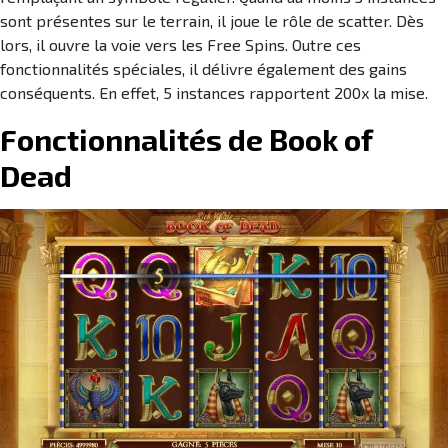
sont présentes sur le terrain, il joue le rôle de scatter. Dès
lors, il ouvre la voie vers les Free Spins. Outre ces
fonctionnalités spéciales, il délivre également des gains
conséquents. En effet, 5 instances rapportent 200x la mise.
Fonctionnalités de Book of
Dead