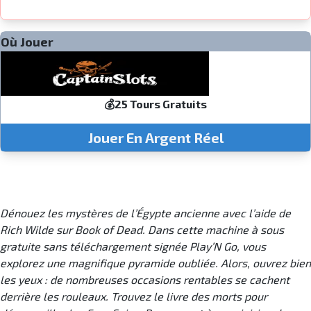
Où Jouer
💰25 Tours Gratuits
Jouer En Argent Réel
Dénouez les mystères de l’Égypte ancienne avec l’aide de
Rich Wilde sur Book of Dead. Dans cette machine à sous
gratuite sans téléchargement signée Play’N Go, vous
explorez une magnifique pyramide oubliée. Alors, ouvrez bien
les yeux : de nombreuses occasions rentables se cachent
derrière les rouleaux. Trouvez le livre des morts pour