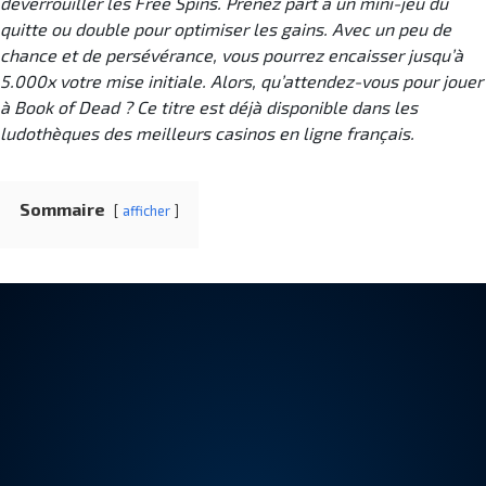
déverrouiller les Free Spins. Prenez part à un mini-jeu du
quitte ou double pour optimiser les gains. Avec un peu de
chance et de persévérance, vous pourrez encaisser jusqu’à
5.000x votre mise initiale. Alors, qu’attendez-vous pour jouer
à Book of Dead ? Ce titre est déjà disponible dans les
ludothèques des meilleurs casinos en ligne français.
Sommaire
afficher