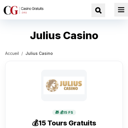
Pr
Search
Skip to navigation
Skip to content
Julius Casino
Accueil
/
Julius Casino
🎁 💰15 FS
💰15 Tours Gratuits