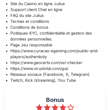
Site du Casino en ligne Julius
Support client Chat en ligne
FAQ du site Julius
Termes et conditions
Conditions de bonus
Politiques KYC, confidentialité et gestion des
données personnelles.
Page Jeu responsable
https://www.curacao-egaming.com/public-and-
players/authenticity
https://www.geocerts.com/ssl-checker
https://www.virustotal.com/gui/
Réseaux sociaux (Facebook, X, Telegram)
Twitch, Kick (streaming), You Tube
Bonus