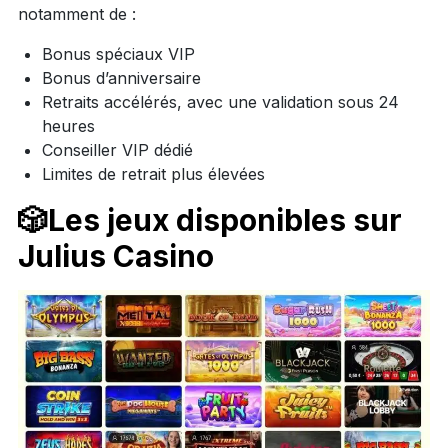
notamment de :
Bonus spéciaux VIP
Bonus d’anniversaire
Retraits accélérés, avec une validation sous 24
heures
Conseiller VIP dédié
Limites de retrait plus élevées
🎲Les jeux disponibles sur
Julius Casino