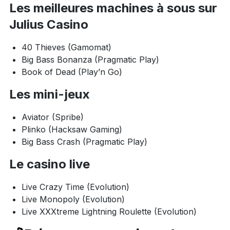
Les meilleures machines à sous sur
Julius Casino
40 Thieves (Gamomat)
Big Bass Bonanza (Pragmatic Play)
Book of Dead (Play’n Go)
Les mini-jeux
Aviator (Spribe)
Plinko (Hacksaw Gaming)
Big Bass Crash (Pragmatic Play)
Le casino live
Live Crazy Time (Evolution)
Live Monopoly (Evolution)
Live XXXtreme Lightning Roulette (Evolution)