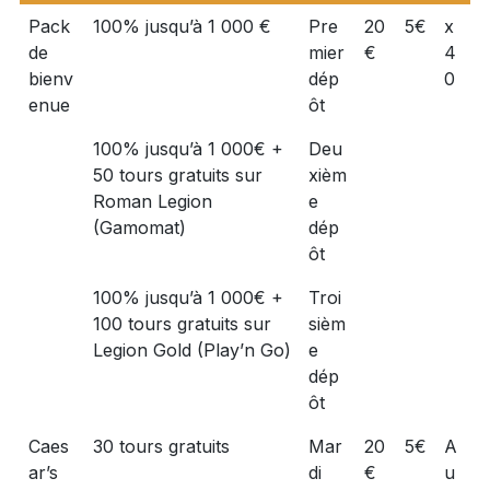
Pack
100% jusqu’à 1 000 €
Pre
20
5€
x
de
mier
€
4
bienv
dép
0
enue
ôt
100% jusqu’à 1 000€ +
Deu
50 tours gratuits sur
xièm
Roman Legion
e
(Gamomat)
dép
ôt
100% jusqu’à 1 000€ +
Troi
100 tours gratuits sur
sièm
Legion Gold (Play’n Go)
e
dép
ôt
Caes
30 tours gratuits
Mar
20
5€
A
ar’s
di
€
u