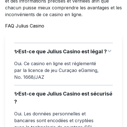
et des informations précises et vérifiées afin que
chacun puisse mieux comprendre les avantages et les
inconvénients de ce casino en ligne.
FAQ Julius Casino
✨Est-ce que Julius Casino est légal ?
Oui. Ce casino en ligne est réglementé
par la licence de jeu Curaçao eGaming,
No. 1668/JAZ
✨Est-ce que Julius Casino est sécurisé
?
Oui. Les données personnelles et
bancaires sont encodées et cryptées