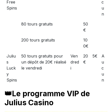
Free
c
Spins
u
n
80 tours gratuits
50
€
200 tours gratuits
10
0€
Juliu
50 tours gratuits pour
Ven
20
5€
A
s
un dépôt de 20€ réalisé
dred
€
u
Luck
le vendredi
i
c
y
u
Spins
n
👑Le programme VIP de
Julius Casino