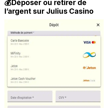
💰Déposer ou retirer de
l’argent sur Julius Casino