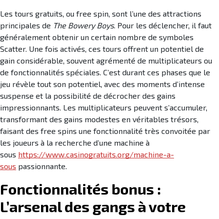
Les tours gratuits, ou free spin, sont l’une des attractions
principales de
The Bowery Boys
. Pour les déclencher, il faut
généralement obtenir un certain nombre de symboles
Scatter. Une fois activés, ces tours offrent un potentiel de
gain considérable, souvent agrémenté de multiplicateurs ou
de fonctionnalités spéciales. C’est durant ces phases que le
jeu révèle tout son potentiel, avec des moments d’intense
suspense et la possibilité de décrocher des gains
impressionnants. Les multiplicateurs peuvent s’accumuler,
transformant des gains modestes en véritables trésors,
faisant des free spins une fonctionnalité très convoitée par
les joueurs à la recherche d’une machine à
sous
https://www.casinogratuits.org/machine-a-
sous
passionnante.
Fonctionnalités bonus :
L’arsenal des gangs à votre