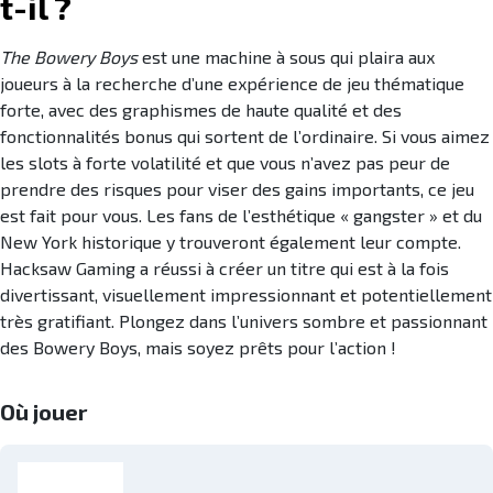
t-il ?
The Bowery Boys
est une machine à sous qui plaira aux
joueurs à la recherche d’une expérience de jeu thématique
forte, avec des graphismes de haute qualité et des
fonctionnalités bonus qui sortent de l’ordinaire. Si vous aimez
les slots à forte volatilité et que vous n’avez pas peur de
prendre des risques pour viser des gains importants, ce jeu
est fait pour vous. Les fans de l’esthétique « gangster » et du
New York historique y trouveront également leur compte.
Hacksaw Gaming a réussi à créer un titre qui est à la fois
divertissant, visuellement impressionnant et potentiellement
très gratifiant. Plongez dans l’univers sombre et passionnant
des Bowery Boys, mais soyez prêts pour l’action !
Où jouer