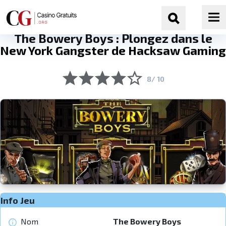
Pr
Search
The Bowery Boys : Plongez dans le
Skip to navigation
Skip to content
New York Gangster de Hacksaw Gaming
8/ 10
Info Jeu
Nom
The Bowery Boys