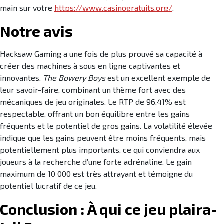
main sur votre
https://www.casinogratuits.org/
.
Notre avis
Hacksaw Gaming a une fois de plus prouvé sa capacité à
créer des machines à sous en ligne captivantes et
innovantes.
The Bowery Boys
est un excellent exemple de
leur savoir-faire, combinant un thème fort avec des
mécaniques de jeu originales. Le RTP de 96.41% est
respectable, offrant un bon équilibre entre les gains
fréquents et le potentiel de gros gains. La volatilité élevée
indique que les gains peuvent être moins fréquents, mais
potentiellement plus importants, ce qui conviendra aux
joueurs à la recherche d’une forte adrénaline. Le gain
maximum de 10 000 est très attrayant et témoigne du
potentiel lucratif de ce jeu.
Conclusion : À qui ce jeu plaira-