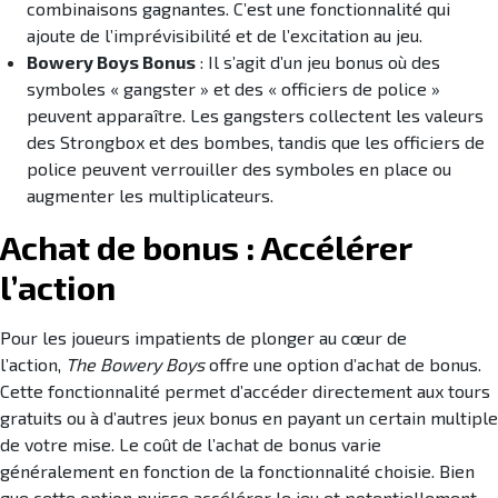
combinaisons gagnantes. C’est une fonctionnalité qui
ajoute de l’imprévisibilité et de l’excitation au jeu.
Bowery Boys Bonus
: Il s’agit d’un jeu bonus où des
symboles « gangster » et des « officiers de police »
peuvent apparaître. Les gangsters collectent les valeurs
des Strongbox et des bombes, tandis que les officiers de
police peuvent verrouiller des symboles en place ou
augmenter les multiplicateurs.
Achat de bonus : Accélérer
l’action
Pour les joueurs impatients de plonger au cœur de
l’action,
The Bowery Boys
offre une option d’achat de bonus.
Cette fonctionnalité permet d’accéder directement aux tours
gratuits ou à d’autres jeux bonus en payant un certain multiple
de votre mise. Le coût de l’achat de bonus varie
généralement en fonction de la fonctionnalité choisie. Bien
que cette option puisse accélérer le jeu et potentiellement