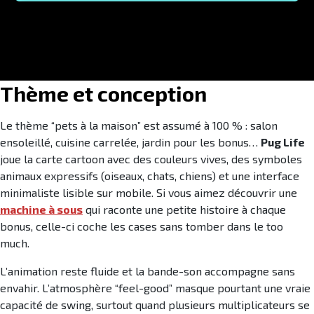
Thème et conception
Le thème “pets à la maison” est assumé à 100 % : salon
ensoleillé, cuisine carrelée, jardin pour les bonus…
Pug Life
joue la carte cartoon avec des couleurs vives, des symboles
animaux expressifs (oiseaux, chats, chiens) et une interface
minimaliste lisible sur mobile. Si vous aimez découvrir une
machine à sous
qui raconte une petite histoire à chaque
bonus, celle-ci coche les cases sans tomber dans le too
much.
L’animation reste fluide et la bande-son accompagne sans
envahir. L’atmosphère “feel-good” masque pourtant une vraie
capacité de swing, surtout quand plusieurs multiplicateurs se