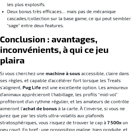
les plus explosifs.
Deux bonus très efficaces… mais pas de mécanique
cascades/collection sur la base game, ce qui peut sembler
“sage” entre deux features.
Conclusion : avantages,
inconvénients, à qui ce jeu
plaira
Si vous cherchez une
machine à sous
accessible, claire dans
ses règles, et capable d’accélérer fort lorsque les Treats
s’alignent,
Pug Life
est une excellente option. Les amoureux
d’animaux apprécieront l’habillage, les profils “mid-vol”
profiteront d’un rythme régulier, et les amateurs de contrôle
aimeront l’
achat de bonus
à la carte. À l’inverse, si vous ne
jurez que par les slots ultra-volatils aux plafonds
stratosphériques, vous risquez de trouver le cap à
7 500x
un
peu court. En bref : une proposition maline, bien produite, et