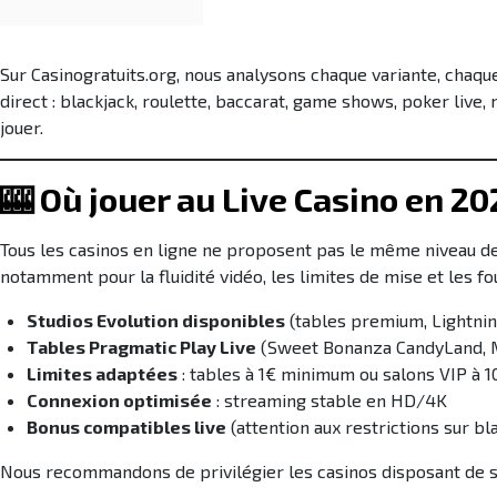
Sur Casinogratuits.org, nous analysons chaque variante, chaque
direct : blackjack, roulette, baccarat, game shows, poker live
jouer.
🎰 Où jouer au Live Casino en 20
Tous les casinos en ligne ne proposent pas le même niveau de 
notamment pour la fluidité vidéo, les limites de mise et les f
Studios Evolution disponibles
(tables premium, Lightnin
Tables Pragmatic Play Live
(Sweet Bonanza CandyLand,
Limites adaptées
: tables à 1€ minimum ou salons VIP à 
Connexion optimisée
: streaming stable en HD/4K
Bonus compatibles live
(attention aux restrictions sur bl
Nous recommandons de privilégier les casinos disposant de s