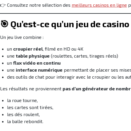
👉 Consultez notre sélection des
meilleurs casinos en ligne
p
🎯 Qu’est-ce qu’un jeu de casino 
Un jeu live combine :
un
croupier réel
, filmé en HD ou 4K
une
table physique
(roulettes, cartes, tirages réels)
un
flux vidéo en continu
une
interface numérique
permettant de placer ses mise
des outils de chat pour interagir avec le croupier ou les au
Les résultats ne proviennent
pas d’un générateur de nombr
la roue tourne,
les cartes sont tirées,
les dés roulent,
la balle rebondit.