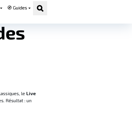
🧭 Guides
Search
des
assiques, le
Live
. Résultat : un