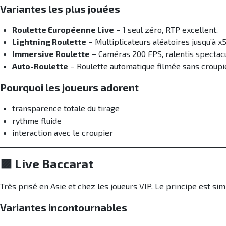
Variantes les plus jouées
Roulette Européenne Live
– 1 seul zéro, RTP excellent.
Lightning Roulette
– Multiplicateurs aléatoires jusqu’à x
Immersive Roulette
– Caméras 200 FPS, ralentis spectacu
Auto-Roulette
– Roulette automatique filmée sans croupie
Pourquoi les joueurs adorent
transparence totale du tirage
rythme fluide
interaction avec le croupier
🟪 Live Baccarat
Très prisé en Asie et chez les joueurs VIP. Le principe est sim
Variantes incontournables