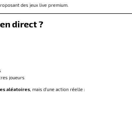
roposant des jeux live premium.
en direct ?
s
tres joueurs
es aléatoires
, mais d’une action réelle :