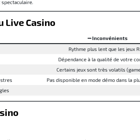
 spectaculaire.
u Live Casino
➖ Inconvénients
Rythme plus lent que les jeux 
Dépendance à la qualité de votre c
Certains jeux sont très volatils (ga
estres
Pas disponible en mode démo dans la plu
gles
asino