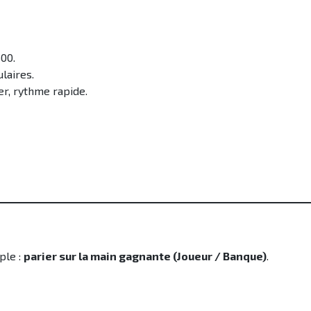
500.
laires.
r, rythme rapide.
ple :
parier sur la main gagnante (Joueur / Banque)
.