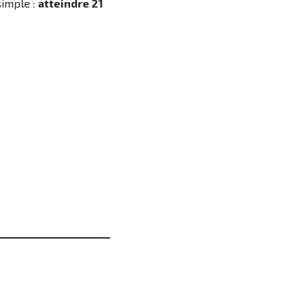
simple :
atteindre 21