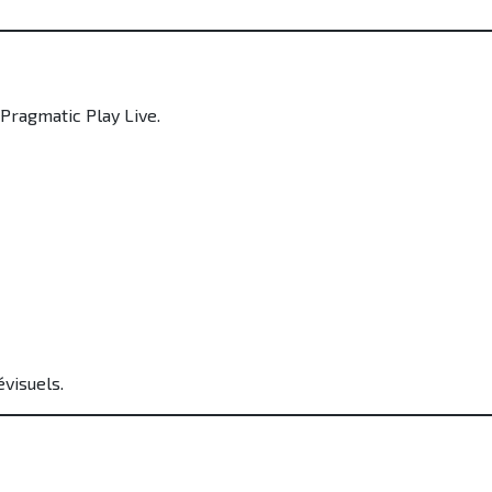
Pragmatic Play Live.
visuels.