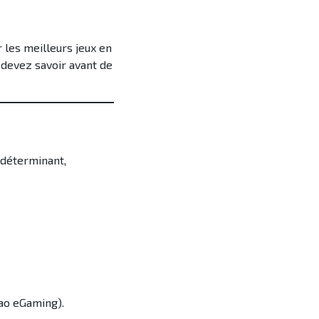
 les meilleurs jeux en
 devez savoir avant de
 déterminant,
ao eGaming).