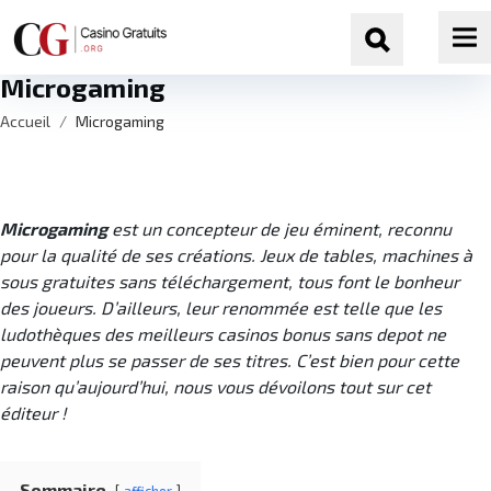
Pr
Search
Skip to navigation
Skip to content
Microgaming
Accueil
/
Microgaming
Microgaming
est un concepteur de jeu éminent, reconnu
pour la qualité de ses créations. Jeux de tables, machines à
sous gratuites sans téléchargement, tous font le bonheur
des joueurs. D’ailleurs, leur renommée est telle que les
ludothèques des meilleurs casinos bonus sans depot ne
peuvent plus se passer de ses titres. C’est bien pour cette
raison qu’aujourd’hui, nous vous dévoilons tout sur cet
éditeur !
Sommaire