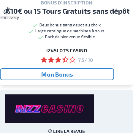
BONUS D'INSCRIPTION
💰10€ ou 15 Tours Gratuits sans dépôt
*T&C Apply
Deux bonus sans depot au choix
Large catalogue de machines à sous
Pack de bienvenue flexible
I24SLOTS CASINO
7.5/ 10
Mon Bonus
LIRE LA REVUE