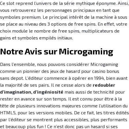
Ce slot reprend l’univers de la série mythique éponyme. Ainsi,
vous retrouverez les personnages principaux en tant que
symboles premium. Le principal intérêt de la machine à sous
se place au niveau des 3 options de free spins. En effet, votre
choix module le nombre de free spins, multiplicateurs de
gains et symboles empilés initiaux.
Notre Avis sur Microgaming
Dans l’ensemble, nous pouvons considérer Microgaming
comme un pionnier des jeux de hasard pour casino bonus
sans depot. L’éditeur commence à opérer en 1994, bien avant
la majorité de ses pairs. Il ne cesse alors de
redoubler
d’imagination, d’ingéniosité
mais aussi de technicité pour
rester en avance sur son temps. Il est connu pour être à la
tête de plusieurs innovations majeures comme l’utilisation du
HTML5, pour les versions mobiles. De ce fait, les titres édités
par l’éditeur se montrent plus accessibles, plus performants
et beaucoup plus fun ! Ce n’est donc pas un hasard si ses