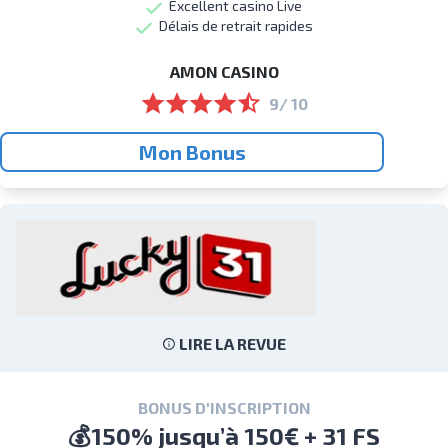
Excellent casino Live
Délais de retrait rapides
AMON CASINO
9/ 10
Mon Bonus
LIRE LA REVUE
BONUS D'INSCRIPTION
💰150% jusqu’à 150€ + 31 FS