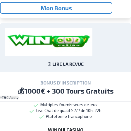
Mon Bonus
LIRE LA REVUE
BONUS D'INSCRIPTION
💰1000€ + 300 Tours Gratuits
*T&C Apply
Multiples fournisseurs de jeux
Live Chat de qualité 7/7 de 10h-22h
Plateforme francophone
WINOUI CASINO