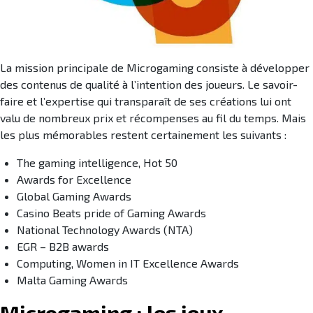
La mission principale de Microgaming consiste à développer
des contenus de qualité à l’intention des joueurs. Le savoir-
faire et l’expertise qui transparaît de ses créations lui ont
valu de nombreux prix et récompenses au fil du temps. Mais
les plus mémorables restent certainement les suivants :
The gaming intelligence, Hot 50
Awards for Excellence
Global Gaming Awards
Casino Beats pride of Gaming Awards
National Technology Awards (NTA)
EGR – B2B awards
Computing, Women in IT Excellence Awards
Malta Gaming Awards
Microgaming : les jeux