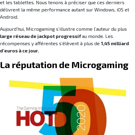
et les tablettes. Nous tenons à préciser que ces derniers
délivrent la même performance autant sur Windows, iOS et
Android.
Aujourd’hui, Microgaming s’illustre comme l’auteur du plus
large réseau de jackpot progressif
au monde. Les
récompenses y afférentes s’élèvent à plus de
1,45 milliard
d’euros à ce jour.
La réputation de Microgaming