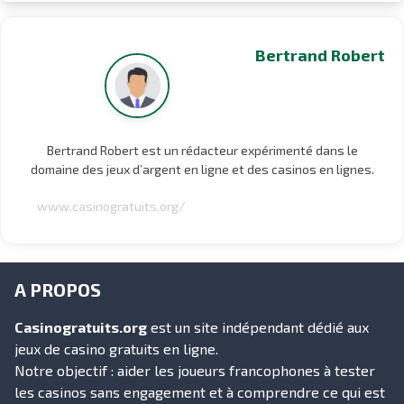
Bertrand Robert
Bertrand Robert est un rédacteur expérimenté dans le
domaine des jeux d’argent en ligne et des casinos en lignes.
www.casinogratuits.org/
A PROPOS
Casinogratuits.org
est un site indépendant dédié aux
jeux de casino gratuits en ligne.
Notre objectif : aider les joueurs francophones à tester
les casinos sans engagement et à comprendre ce qui est