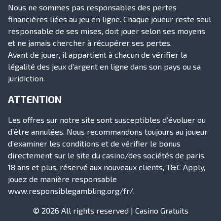
Nous ne sommes pas responsables des pertes
financières liées au jeu en ligne. Chaque joueur reste seul
responsable de ses mises, doit jouer selon ses moyens
et ne jamais chercher à récupérer ses pertes.
Avant de jouer, il appartient à chacun de vérifier la
légalité des jeux d’argent en ligne dans son pays ou sa
juridiction.
ATTENTION
Les offres sur notre site sont susceptibles d’évoluer ou
d’être annulées. Nous recommandons toujours au joueur
d’examiner les conditions et de vérifier le bonus
directement sur le site du casino/des sociétés de paris.
18 ans et plus, réservé aux nouveaux clients, T&C Apply,
jouez de manière responsable
www.responsiblegambling.org/fr/.
© 2026 All rights reserved |
Casino Gratuits