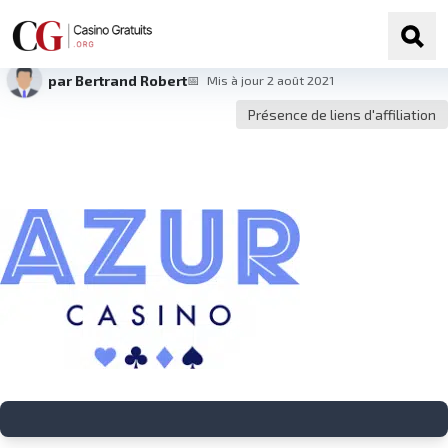
Skip to navigation
Skip to content
azur casino logo
Sear
par
Bertrand Robert
📅
Mis à jour 2 août 2021
Présence de liens d'affiliation