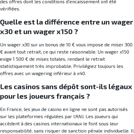
des offres dont les conditions d’encaissement ont été
vérifiées.
Quelle est la différence entre un wager
x30 et un wager x150 ?
Un wager x30 sur un bonus de 10 € vous impose de miser 300
€ avant tout retrait, ce qui reste raisonnable. Un wager x150
exige 1 500 € de mises totales, rendant le retrait
statistiquement très improbable. Privilégiez toujours les
offres avec un wagering inférieur à x40.
Les casinos sans dépôt sont-ils légaux
pour les joueurs français ?
En France, les jeux de casino en ligne ne sont pas autorisés
sur les plateformes régulées par l’ANJ. Les joueurs qui
accèdent à des casinos internationaux le font sous leur
responsabilité, sans risquer de sanction pénale individuelle. Il