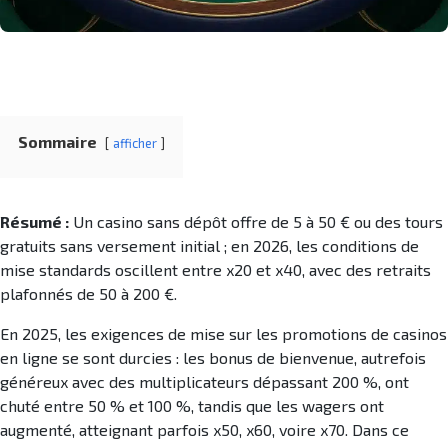
Sommaire
afficher
Résumé :
Un casino sans dépôt offre de 5 à 50 € ou des tours
gratuits sans versement initial ; en 2026, les conditions de
mise standards oscillent entre x20 et x40, avec des retraits
plafonnés de 50 à 200 €.
En 2025, les exigences de mise sur les promotions de casinos
en ligne se sont durcies : les bonus de bienvenue, autrefois
généreux avec des multiplicateurs dépassant 200 %, ont
chuté entre 50 % et 100 %, tandis que les wagers ont
augmenté, atteignant parfois x50, x60, voire x70. Dans ce