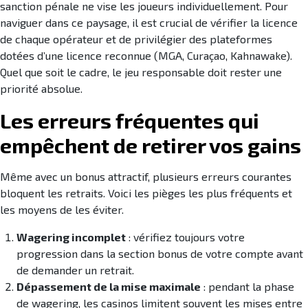
sanction pénale ne vise les joueurs individuellement. Pour
naviguer dans ce paysage, il est crucial de vérifier la licence
de chaque opérateur et de privilégier des plateformes
dotées d’une licence reconnue (MGA, Curaçao, Kahnawake).
Quel que soit le cadre, le jeu responsable doit rester une
priorité absolue.
Les erreurs fréquentes qui
empêchent de retirer vos gains
Même avec un bonus attractif, plusieurs erreurs courantes
bloquent les retraits. Voici les pièges les plus fréquents et
les moyens de les éviter.
Wagering incomplet
: vérifiez toujours votre
progression dans la section bonus de votre compte avant
de demander un retrait.
Dépassement de la mise maximale
: pendant la phase
de wagering, les casinos limitent souvent les mises entre