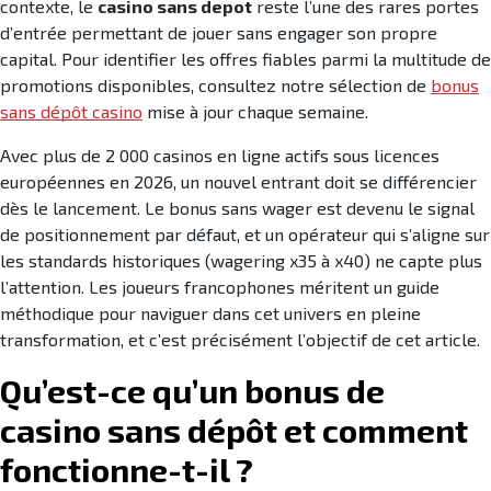
contexte, le
casino sans depot
reste l’une des rares portes
d’entrée permettant de jouer sans engager son propre
capital. Pour identifier les offres fiables parmi la multitude de
promotions disponibles, consultez notre sélection de
bonus
sans dépôt casino
mise à jour chaque semaine.
Avec plus de 2 000 casinos en ligne actifs sous licences
européennes en 2026, un nouvel entrant doit se différencier
dès le lancement. Le bonus sans wager est devenu le signal
de positionnement par défaut, et un opérateur qui s’aligne sur
les standards historiques (wagering x35 à x40) ne capte plus
l’attention. Les joueurs francophones méritent un guide
méthodique pour naviguer dans cet univers en pleine
transformation, et c’est précisément l’objectif de cet article.
Qu’est-ce qu’un bonus de
casino sans dépôt et comment
fonctionne-t-il ?