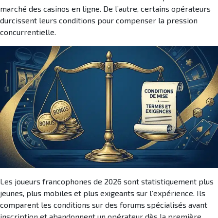
marché des casinos en ligne. De l’autre, certains opérateurs
durcissent leurs conditions pour compenser la pression
concurrentielle.
Les joueurs francophones de 2026 sont statistiquement plus
jeunes, plus mobiles et plus exigeants sur l’expérience. Ils
comparent les conditions sur des forums spécialisés avant
inscription et abandonnent un opérateur dès la première