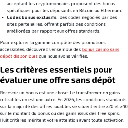
acceptant les cryptomonnaies proposent des bonus
spécifiques pour les déposants en Bitcoin ou Ethereum.
Codes bonus exclusifs
: des codes négociés par des
sites partenaires, offrant parfois des conditions
améliorées par rapport aux offres standards.
Pour explorer la gamme complète des promotions
accessibles, découvrez l’ensemble des
bonus casino sans
dépôt disponibles
que nous avons vérifiés.
Les critères essentiels pour
évaluer une offre sans dépôt
Recevoir un bonus est une chose. Le transformer en gains
retirables en est une autre. En 2026, les conditions standards
sur la majorité des offres jouables se situent entre x20 et x40
sur le montant du bonus ou des gains issus des free spins.
Huit critères méritent votre attention avant toute activation.