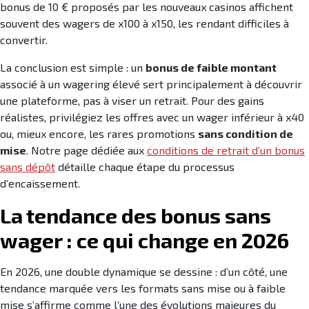
bonus de 10 € proposés par les nouveaux casinos affichent
souvent des wagers de x100 à x150, les rendant difficiles à
convertir.
La conclusion est simple : un
bonus de faible montant
associé à un wagering élevé sert principalement à découvrir
une plateforme, pas à viser un retrait. Pour des gains
réalistes, privilégiez les offres avec un wager inférieur à x40
ou, mieux encore, les rares promotions
sans condition de
mise
. Notre page dédiée aux
conditions de retrait d’un bonus
sans dépôt
détaille chaque étape du processus
d’encaissement.
La tendance des bonus sans
wager : ce qui change en 2026
En 2026, une double dynamique se dessine : d’un côté, une
tendance marquée vers les formats sans mise ou à faible
mise s’affirme comme l’une des évolutions majeures du