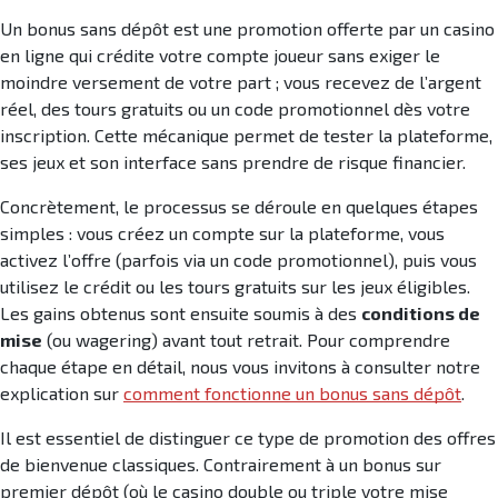
Un bonus sans dépôt est une promotion offerte par un casino
en ligne qui crédite votre compte joueur sans exiger le
moindre versement de votre part ; vous recevez de l’argent
réel, des tours gratuits ou un code promotionnel dès votre
inscription. Cette mécanique permet de tester la plateforme,
ses jeux et son interface sans prendre de risque financier.
Concrètement, le processus se déroule en quelques étapes
simples : vous créez un compte sur la plateforme, vous
activez l’offre (parfois via un code promotionnel), puis vous
utilisez le crédit ou les tours gratuits sur les jeux éligibles.
Les gains obtenus sont ensuite soumis à des
conditions de
mise
(ou wagering) avant tout retrait. Pour comprendre
chaque étape en détail, nous vous invitons à consulter notre
explication sur
comment fonctionne un bonus sans dépôt
.
Il est essentiel de distinguer ce type de promotion des offres
de bienvenue classiques. Contrairement à un bonus sur
premier dépôt (où le casino double ou triple votre mise