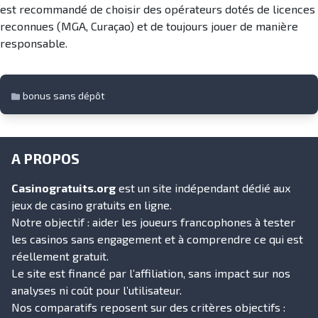
est recommandé de choisir des opérateurs dotés de licences
reconnues (MGA, Curaçao) et de toujours jouer de manière
responsable.
bonus sans dépôt
A PROPOS
Casinogratuits.org
est un site indépendant dédié aux
jeux de casino gratuits en ligne.
Notre objectif : aider les joueurs francophones à tester
les casinos sans engagement et à comprendre ce qui est
réellement gratuit.
Le site est financé par l’affiliation, sans impact sur nos
analyses ni coût pour l’utilisateur.
Nos comparatifs reposent sur des critères objectifs :