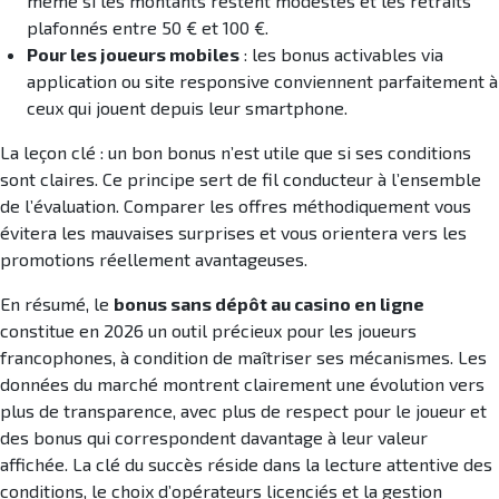
même si les montants restent modestes et les retraits
plafonnés entre 50 € et 100 €.
Pour les joueurs mobiles
: les bonus activables via
application ou site responsive conviennent parfaitement à
ceux qui jouent depuis leur smartphone.
La leçon clé : un bon bonus n’est utile que si ses conditions
sont claires. Ce principe sert de fil conducteur à l’ensemble
de l’évaluation. Comparer les offres méthodiquement vous
évitera les mauvaises surprises et vous orientera vers les
promotions réellement avantageuses.
En résumé, le
bonus sans dépôt au casino en ligne
constitue en 2026 un outil précieux pour les joueurs
francophones, à condition de maîtriser ses mécanismes. Les
données du marché montrent clairement une évolution vers
plus de transparence, avec plus de respect pour le joueur et
des bonus qui correspondent davantage à leur valeur
affichée. La clé du succès réside dans la lecture attentive des
conditions, le choix d’opérateurs licenciés et la gestion