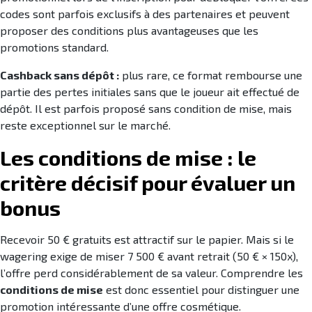
codes sont parfois exclusifs à des partenaires et peuvent
proposer des conditions plus avantageuses que les
promotions standard.
Cashback sans dépôt :
plus rare, ce format rembourse une
partie des pertes initiales sans que le joueur ait effectué de
dépôt. Il est parfois proposé sans condition de mise, mais
reste exceptionnel sur le marché.
Les conditions de mise : le
critère décisif pour évaluer un
bonus
Recevoir 50 € gratuits est attractif sur le papier. Mais si le
wagering exige de miser 7 500 € avant retrait (50 € × 150x),
l’offre perd considérablement de sa valeur. Comprendre les
conditions de mise
est donc essentiel pour distinguer une
promotion intéressante d’une offre cosmétique.