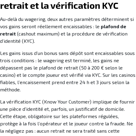
retrait et la vérification KYC
Au-delà du wagering, deux autres paramètres déterminent si
vos gains seront réellement encaissables : le
plafond de
retrait
(cashout maximum) et la procédure de vérification
d’identité (KYC).
Les gains issus d’un bonus sans dépôt sont encaissables sous
trois conditions : le wagering est terminé, les gains ne
dépassent pas le plafond de retrait (50 à 200 € selon le
casino) et le compte joueur est vérifié via KYC. Sur les casinos
fiables, l’encaissement prend entre 24 h et 3 jours selon la
méthode.
La vérification KYC (Know Your Customer) implique de fournir
une pièce d’identité et, parfois, un justificatif de domicile.
Cette étape, obligatoire sur les plateformes régulées,
protège à la fois l’opérateur et le joueur contre la fraude. Ne
la négligez pas : aucun retrait ne sera traité sans cette