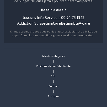
de budget. Ne jouez jamais pour recuperer vos pertes.
Besoin d'aide ?
Joueurs Info Service - 09 74 75 13 13
Addiction Suisse
GamCare
BeGambleAware
Chaque casino propose des outils d'auto-exclusion et de limites de
depot. Consultez les conditions generales de chaque operateur.
Mentions legales
|
Politique de confidentialite
|
CGU
|
Contact
|
A propos