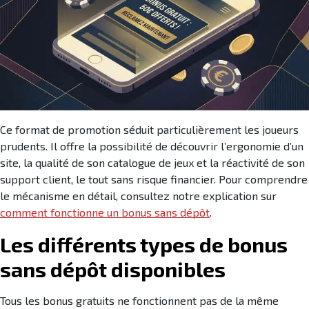
Ce format de promotion séduit particulièrement les joueurs
prudents. Il offre la possibilité de découvrir l’ergonomie d’un
site, la qualité de son catalogue de jeux et la réactivité de son
support client, le tout sans risque financier. Pour comprendre
le mécanisme en détail, consultez notre explication sur
comment fonctionne un bonus sans dépôt
.
Les différents types de bonus
sans dépôt disponibles
Tous les bonus gratuits ne fonctionnent pas de la même