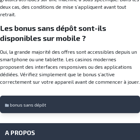
deux cas, des conditions de mise s’appliquent avant tout
retrait.
Les bonus sans dépôt sont-ils
disponibles sur mobile ?
Oui, la grande majorité des offres sont accessibles depuis un
smartphone ou une tablette. Les casinos modernes
proposent des interfaces responsives ou des applications
dédiées. Vérifiez simplement que le bonus s’active
correctement sur votre appareil avant de commencer à jouer.
bonus sans dépôt
A PROPOS