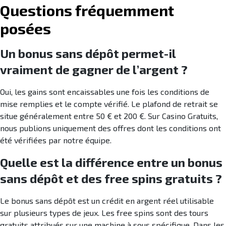
Questions fréquemment
posées
Un bonus sans dépôt permet-il
vraiment de gagner de l’argent ?
Oui, les gains sont encaissables une fois les conditions de
mise remplies et le compte vérifié. Le plafond de retrait se
situe généralement entre 50 € et 200 €. Sur Casino Gratuits,
nous publions uniquement des offres dont les conditions ont
été vérifiées par notre équipe.
Quelle est la différence entre un bonus
sans dépôt et des free spins gratuits ?
Le bonus sans dépôt est un crédit en argent réel utilisable
sur plusieurs types de jeux. Les free spins sont des tours
gratuits attribués sur une machine à sous spécifique. Dans les