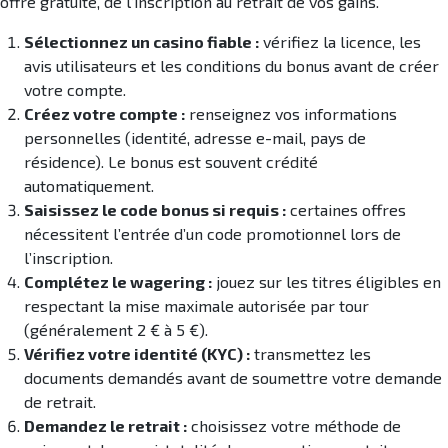
offre gratuite, de l’inscription au retrait de vos gains.
Sélectionnez un casino fiable :
vérifiez la licence, les
avis utilisateurs et les conditions du bonus avant de créer
votre compte.
Créez votre compte :
renseignez vos informations
personnelles (identité, adresse e-mail, pays de
résidence). Le bonus est souvent crédité
automatiquement.
Saisissez le code bonus si requis :
certaines offres
nécessitent l’entrée d’un code promotionnel lors de
l’inscription.
Complétez le wagering :
jouez sur les titres éligibles en
respectant la mise maximale autorisée par tour
(généralement 2 € à 5 €).
Vérifiez votre identité (KYC) :
transmettez les
documents demandés avant de soumettre votre demande
de retrait.
Demandez le retrait :
choisissez votre méthode de