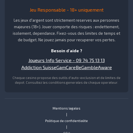
Jeu Responsable - 18+ uniquement
Les jeux d'argent sont strictement reserves aux personnes
majeures (18+). Jouer comporte des risques : endettement,
isolement, dependance. Fixez-vous des limites de temps et
de budget. Ne jouez jamais pour recuperer vos pertes.
Besoin d'aide ?
Joueurs Info Service - 09 74 75 13 13
Addiction Suisse
GamCare
BeGambleAware
Chaque casino propose des outils d'auto-exclusion et de limites de
depot. Consultez les conditions generales de chaque operateur.
Mentions legales
|
Politique de confidentialite
|