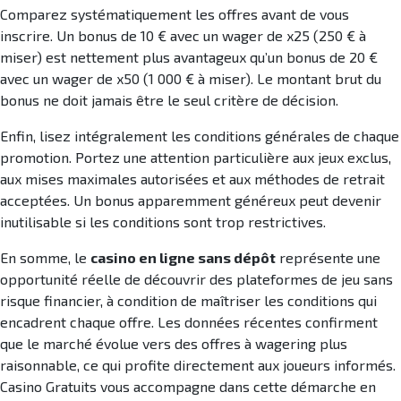
Comparez systématiquement les offres avant de vous
inscrire. Un bonus de 10 € avec un wager de x25 (250 € à
miser) est nettement plus avantageux qu’un bonus de 20 €
avec un wager de x50 (1 000 € à miser). Le montant brut du
bonus ne doit jamais être le seul critère de décision.
Enfin, lisez intégralement les conditions générales de chaque
promotion. Portez une attention particulière aux jeux exclus,
aux mises maximales autorisées et aux méthodes de retrait
acceptées. Un bonus apparemment généreux peut devenir
inutilisable si les conditions sont trop restrictives.
En somme, le
casino en ligne sans dépôt
représente une
opportunité réelle de découvrir des plateformes de jeu sans
risque financier, à condition de maîtriser les conditions qui
encadrent chaque offre. Les données récentes confirment
que le marché évolue vers des offres à wagering plus
raisonnable, ce qui profite directement aux joueurs informés.
Casino Gratuits vous accompagne dans cette démarche en