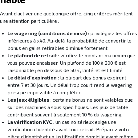
Avant d’activer une quelconque offre, cinq critères méritent
une attention particulière :
Le wagering (conditions de mise)
: privilégiez les offres
inférieures à x40. Au-delà, la probabilité de convertir le
bonus en gains retirables diminue fortement.
Le plafond de retrait
: vérifiez le montant maximum que
vous pouvez encaisser. Un plafond de 100 à 200 € est
raisonnable ; en dessous de 50 €, l’intérêt est limité.
Le délai d’expiration
: la plupart des bonus expirent
entre 7 et 30 jours. Un délai trop court rend le wagering
presque impossible à compléter.
Les jeux éligibles
: certains bonus ne sont valables que
sur des machines à sous spécifiques. Les jeux de table
contribuent souvent à seulement 10 % du wagering.
La vérification KYC
: un casino sérieux exige une
vérification d’identité avant tout retrait. Préparez votre
pièce d’identité et un justificatif de domicile avant même