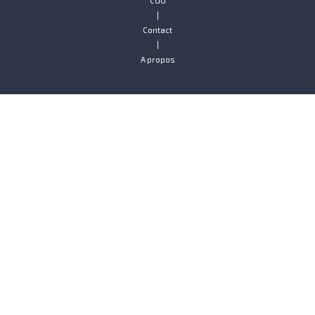
CGU
|
Contact
|
A propos