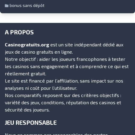
bonus sans dépôt
A PROPOS
Casinogratuits.org
est un site indépendant dédié aux
jeux de casino gratuits en ligne.
Notre objectif : aider les joueurs francophones à tester
les casinos sans engagement et à comprendre ce qui est
réellement gratuit.
Le site est financé par l’affiliation, sans impact sur nos
analyses ni coût pour l’utilisateur.
Nos comparatifs reposent sur des critères objectifs :
variété des jeux, conditions, réputation des casinos et
sécurité des joueurs.
JEU RESPONSABLE
Nous ne sommes pas responsables des pertes