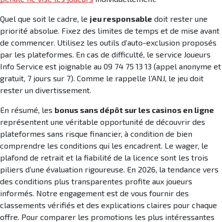
Quel que soit le cadre, le
jeu responsable
doit rester une
priorité absolue. Fixez des limites de temps et de mise avant
de commencer. Utilisez les outils d’auto-exclusion proposés
par les plateformes. En cas de difficulté, le service Joueurs
Info Service est joignable au 09 74 75 13 13 (appel anonyme et
gratuit, 7 jours sur 7). Comme le rappelle l’ANJ, le jeu doit
rester un divertissement.
En résumé, les
bonus sans dépôt sur les casinos en ligne
représentent une véritable opportunité de découvrir des
plateformes sans risque financier, à condition de bien
comprendre les conditions qui les encadrent. Le wager, le
plafond de retrait et la fiabilité de la licence sont les trois
piliers d’une évaluation rigoureuse. En 2026, la tendance vers
des conditions plus transparentes profite aux joueurs
informés. Notre engagement est de vous fournir des
classements vérifiés et des explications claires pour chaque
offre. Pour comparer les promotions les plus intéressantes