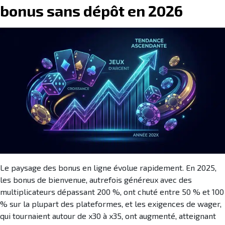
bonus sans dépôt en 2026
Le paysage des bonus en ligne évolue rapidement. En 2025,
les bonus de bienvenue, autrefois généreux avec des
multiplicateurs dépassant 200 %, ont chuté entre 50 % et 100
% sur la plupart des plateformes, et les exigences de wager,
qui tournaient autour de x30 à x35, ont augmenté, atteignant