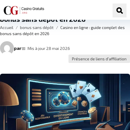
Skip to navigation
Skip to content
Casino en ligne : guide complet des
Sear
bonus sans dépôt en 2026
Accueil
/
bonus sans dépôt
/
Casino en ligne : guide complet des
bonus sans dépôt en 2026
par
📅
Mis à jour 28 mai 2026
Présence de liens d'affiliation