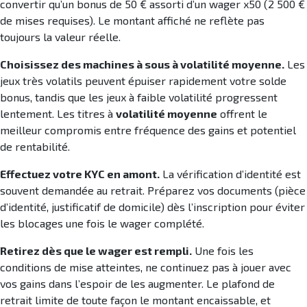
convertir qu’un bonus de 50 € assorti d’un wager x50 (2 500 €
de mises requises). Le montant affiché ne reflète pas
toujours la valeur réelle.
Choisissez des machines à sous à volatilité moyenne.
Les
jeux très volatils peuvent épuiser rapidement votre solde
bonus, tandis que les jeux à faible volatilité progressent
lentement. Les titres à
volatilité moyenne
offrent le
meilleur compromis entre fréquence des gains et potentiel
de rentabilité.
Effectuez votre KYC en amont.
La vérification d’identité est
souvent demandée au retrait. Préparez vos documents (pièce
d’identité, justificatif de domicile) dès l’inscription pour éviter
les blocages une fois le wager complété.
Retirez dès que le wager est rempli.
Une fois les
conditions de mise atteintes, ne continuez pas à jouer avec
vos gains dans l’espoir de les augmenter. Le plafond de
retrait limite de toute façon le montant encaissable, et