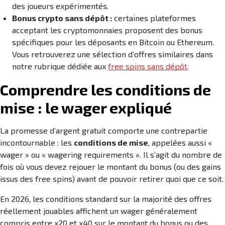
des joueurs expérimentés.
Bonus crypto sans dépôt :
certaines plateformes
acceptant les cryptomonnaies proposent des bonus
spécifiques pour les déposants en Bitcoin ou Ethereum.
Vous retrouverez une sélection d’offres similaires dans
notre rubrique dédiée aux
free spins sans dépôt
.
Comprendre les conditions de
mise : le wager expliqué
La promesse d’argent gratuit comporte une contrepartie
incontournable : les
conditions de mise
, appelées aussi «
wager » ou « wagering requirements ». Il s’agit du nombre de
fois où vous devez rejouer le montant du bonus (ou des gains
issus des free spins) avant de pouvoir retirer quoi que ce soit.
En 2026, les conditions standard sur la majorité des offres
réellement jouables affichent un wager généralement
compris entre x20 et x40 sur le montant du bonus ou des