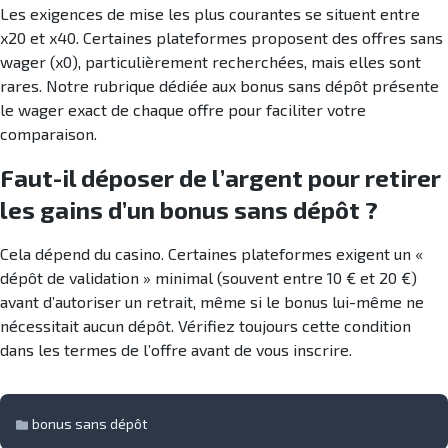
Les exigences de mise les plus courantes se situent entre
x20 et x40. Certaines plateformes proposent des offres sans
wager (x0), particulièrement recherchées, mais elles sont
rares. Notre rubrique dédiée aux bonus sans dépôt présente
le wager exact de chaque offre pour faciliter votre
comparaison.
Faut-il déposer de l’argent pour retirer
les gains d’un bonus sans dépôt ?
Cela dépend du casino. Certaines plateformes exigent un «
dépôt de validation » minimal (souvent entre 10 € et 20 €)
avant d’autoriser un retrait, même si le bonus lui-même ne
nécessitait aucun dépôt. Vérifiez toujours cette condition
dans les termes de l’offre avant de vous inscrire.
bonus sans dépôt