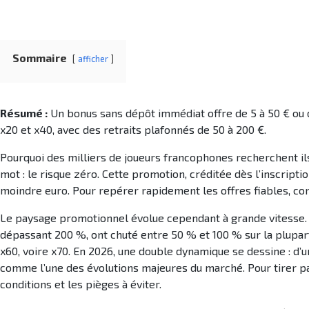
Sommaire
afficher
Résumé :
Un bonus sans dépôt immédiat offre de 5 à 50 € ou d
x20 et x40, avec des retraits plafonnés de 50 à 200 €.
Pourquoi des milliers de joueurs francophones recherchent i
mot : le risque zéro. Cette promotion, créditée dès l’inscript
moindre euro. Pour repérer rapidement les offres fiables, co
Le paysage promotionnel évolue cependant à grande vitesse. 
dépassant 200 %, ont chuté entre 50 % et 100 % sur la plupar
x60, voire x70. En 2026, une double dynamique se dessine : d’
comme l’une des évolutions majeures du marché. Pour tirer par
conditions et les pièges à éviter.