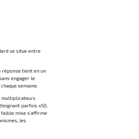
ard se situe entre
 réponse tient en un
 sans engager le
e chaque semaine.
 multiplicateurs
teignant parfois x50,
faible mise s’affirme
anismes, les