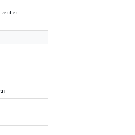
 vérifier
CGU