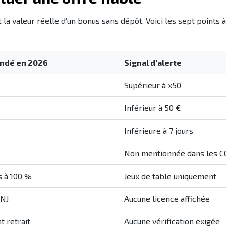
a valeur réelle d’un bonus sans dépôt. Voici les sept points à
ndé en 2026
Signal d’alerte
Supérieur à x50
Inférieur à 50 €
Inférieure à 7 jours
Non mentionnée dans les 
s à 100 %
Jeux de table uniquement
ANJ
Aucune licence affichée
t retrait
Aucune vérification exigée