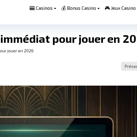
🎰 Casinos
💰 Bonus Casino
🎮 Jeux Casino
 immédiat pour jouer en 2
our jouer en 2026
Présen