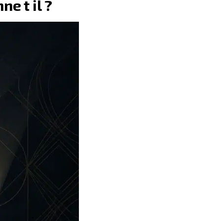
e t il ?