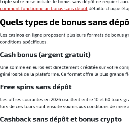
triple votre mise initiale, le bonus sans dépôt ne requiert 
comment fonctionne un bonus sans dépôt
détaille chaque éta
Quels types de bonus sans dépô
Les casinos en ligne proposent plusieurs formats de bonus gr
conditions spécifiques.
Cash bonus (argent gratuit)
Une somme en euros est directement créditée sur votre compt
générosité de la plateforme. Ce format offre la plus grande fle
Free spins sans dépôt
Les offres courantes en 2026 oscillent entre 10 et 60 tours g
lors de ces tours sont ensuite soumis aux conditions de mise av
Cashback sans dépôt et bonus crypto