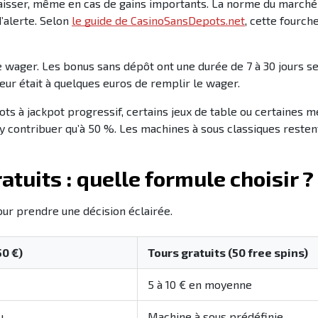
aisser, même en cas de gains importants. La norme du marché 
d’alerte. Selon
le guide de CasinoSansDepots.net
, cette fourch
 wager. Les bonus sans dépôt ont une durée de 7 à 30 jours se
eur était à quelques euros de remplir le wager.
lots à jackpot progressif, certains jeux de table ou certaines 
y contribuer qu’à 50 %. Les machines à sous classiques reste
atuits : quelle formule choisir ?
our prendre une décision éclairée.
50 €)
Tours gratuits (50 free spins)
5 à 10 € en moyenne
u
Machine à sous prédéfinie