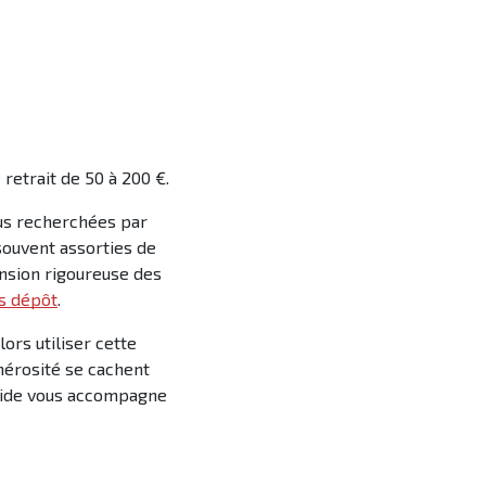
retrait de 50 à 200 €.
lus recherchées par
 souvent assorties de
ension rigoureuse des
s dépôt
.
ors utiliser cette
nérosité se cachent
 guide vous accompagne