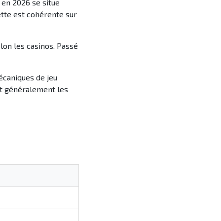
en 2026 se situe
ette est cohérente sur
lon les casinos. Passé
mécaniques de jeu
nt généralement les