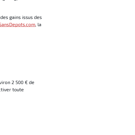
 des gains issus des
noSansDepots.com
, la
viron 2 500 € de
tiver toute