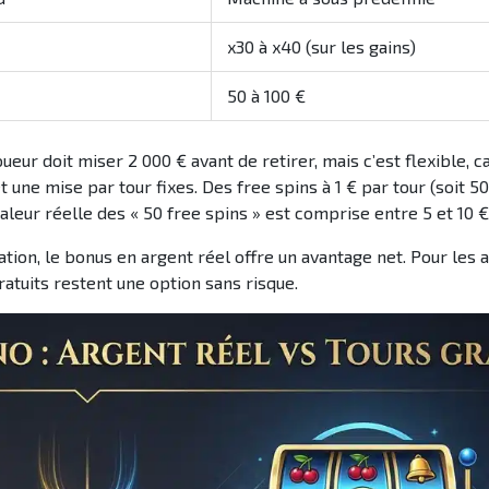
x30 à x40 (sur les gains)
50 à 100 €
ur doit miser 2 000 € avant de retirer, mais c’est flexible, car
 une mise par tour fixes. Des free spins à 1 € par tour (soit 50
aleur réelle des « 50 free spins » est comprise entre 5 et 10 €
ation, le bonus en argent réel offre un avantage net. Pour les
gratuits restent une option sans risque.