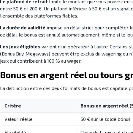
Le plafond de retrait
limite le montant que vous pouvez enc
entre 50 € et 200 €. Un plafond inférieur à 50 € est un signal 
l’ensemble des plateformes fiables.
La durée de validité
impose un délai strict pour compléter le
ce délai, le bonus est annulé automatiquement, même si le jou
Les jeux éligibles
varient d’un opérateur à l’autre. Certains s
(Bonus Buy, Megaways) peuvent être exclus du wagering ou n’
jeux qui contribuent à 100 % au wager.
Bonus en argent réel ou tours gr
La distinction entre ces deux formats de bonus est capitale p
Critère
Bonus en argent réel (
Valeur réelle
50 € sur le solde bonus
Flexibilité
Choix de la mise et du je