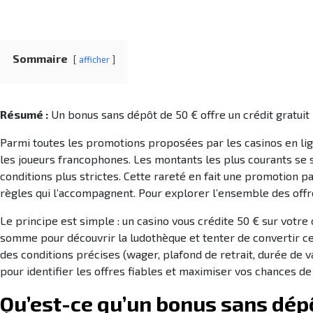
Sommaire
afficher
Résumé :
Un bonus sans dépôt de 50 € offre un crédit gratuit 
Parmi toutes les promotions proposées par les casinos en lig
les joueurs francophones. Les montants les plus courants se si
conditions plus strictes. Cette rareté en fait une promotion 
règles qui l’accompagnent. Pour explorer l’ensemble des offr
Le principe est simple : un casino vous crédite 50 € sur votre
somme pour découvrir la ludothèque et tenter de convertir ce
des conditions précises (wager, plafond de retrait, durée de 
pour identifier les offres fiables et maximiser vos chances de 
Qu’est-ce qu’un bonus sans dép