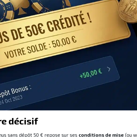
re décisif
bonus sans dépôt 50 € repose sur ses
conditions de mise
(ou w