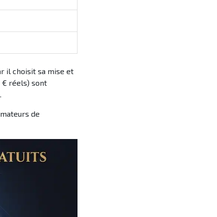
 il choisit sa mise et
 € réels) sont
.
 amateurs de