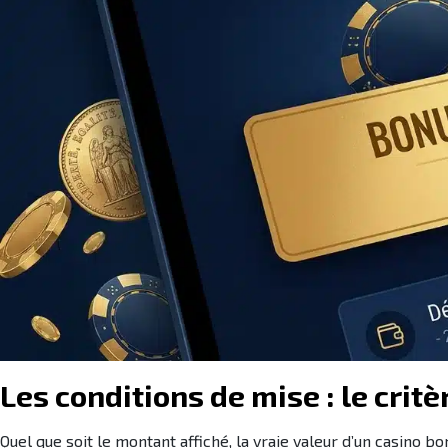
Les conditions de mise : le critè
Quel que soit le montant affiché, la vraie valeur d’un casino 