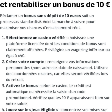
et rentabiliser un bonus de 10 €
Réclamer un
bonus sans dépôt de 10 euros
suit un
processus standardisé. Voici la marche à suivre pour
maximiser vos chances d’encaissement réel.
Sélectionnez un casino vérifié
: choisissez une
plateforme licenciée dont les conditions de bonus sont
clairement affichées. Privilégiez un wagering inférieur ou
égal à x40.
Créez votre compte
: renseignez vos informations
personnelles (nom, adresse, date de naissance). Utilisez
des coordonnées exactes, car elles seront vérifiées lors
du retrait.
Activez le bonus
: selon le casino, le crédit est
automatique ou nécessite la saisie d’un code
promotionnel. Vérifiez que les 10 € apparaissent bien sur
votre solde.
Jouez sur les jeux éligibles
: concentrez vos mises sur