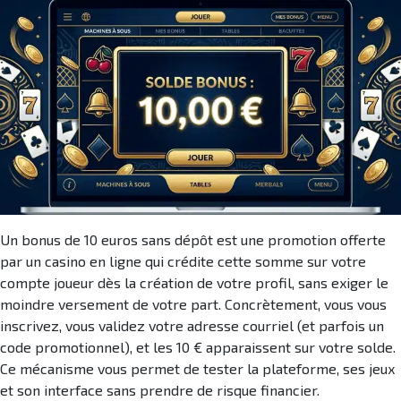
Un bonus de 10 euros sans dépôt est une promotion offerte
par un casino en ligne qui crédite cette somme sur votre
compte joueur dès la création de votre profil, sans exiger le
moindre versement de votre part. Concrètement, vous vous
inscrivez, vous validez votre adresse courriel (et parfois un
code promotionnel), et les 10 € apparaissent sur votre solde.
Ce mécanisme vous permet de tester la plateforme, ses jeux
et son interface sans prendre de risque financier.