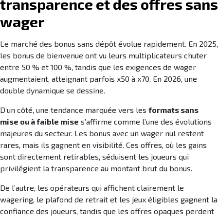
transparence et des offres sans
wager
Le marché des bonus sans dépôt évolue rapidement. En 2025,
les bonus de bienvenue ont vu leurs multiplicateurs chuter
entre 50 % et 100 %, tandis que les exigences de wager
augmentaient, atteignant parfois x50 à x70. En 2026, une
double dynamique se dessine.
D’un côté, une tendance marquée vers les
formats sans
mise ou à faible mise
s’affirme comme l’une des évolutions
majeures du secteur. Les bonus avec un wager nul restent
rares, mais ils gagnent en visibilité. Ces offres, où les gains
sont directement retirables, séduisent les joueurs qui
privilégient la transparence au montant brut du bonus.
De l’autre, les opérateurs qui affichent clairement le
wagering, le plafond de retrait et les jeux éligibles gagnent la
confiance des joueurs, tandis que les offres opaques perdent