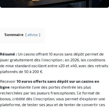
Sommaire
afficher
Résumé :
Un casino offrant 10 euros sans dépôt permet de
jouer gratuitement dès l’inscription ; en 2026, les conditions
de mise standard oscillent entre x20 et x40, avec des retraits
plafonnés de 50 à 200 €.
Recevoir
10 euros offerts sans dépôt sur un casino en
ligne
représente l’une des portes d’entrée les plus
recherchées par les joueurs francophones. Ce format de
bonus, crédité dès l’inscription, vous permet d’explorer une
plateforme, de tester ses jeux et de tenter de convertir ces