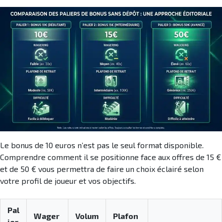
Le bonus de 10 euros n’est pas le seul format disponible.
Comprendre comment il se positionne face aux offres de 15 €
et de 50 € vous permettra de faire un choix éclairé selon
votre profil de joueur et vos objectifs.
Pal
Wager
Volum
Plafon
ier