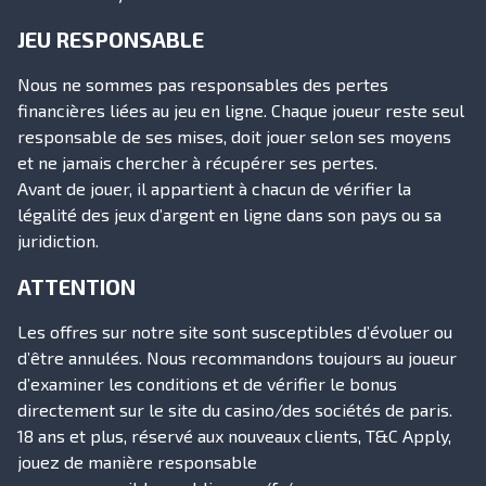
JEU RESPONSABLE
Nous ne sommes pas responsables des pertes
financières liées au jeu en ligne. Chaque joueur reste seul
responsable de ses mises, doit jouer selon ses moyens
et ne jamais chercher à récupérer ses pertes.
Avant de jouer, il appartient à chacun de vérifier la
légalité des jeux d’argent en ligne dans son pays ou sa
juridiction.
ATTENTION
Les offres sur notre site sont susceptibles d’évoluer ou
d’être annulées. Nous recommandons toujours au joueur
d’examiner les conditions et de vérifier le bonus
directement sur le site du casino/des sociétés de paris.
18 ans et plus, réservé aux nouveaux clients, T&C Apply,
jouez de manière responsable