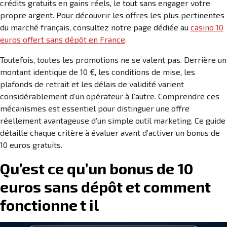
crédits gratuits en gains réels, le tout sans engager votre
propre argent. Pour découvrir les offres les plus pertinentes
du marché français, consultez notre page dédiée au
casino 10
euros offert sans dépôt en France
.
Toutefois, toutes les promotions ne se valent pas. Derrière un
montant identique de 10 €, les conditions de mise, les
plafonds de retrait et les délais de validité varient
considérablement d’un opérateur à l’autre. Comprendre ces
mécanismes est essentiel pour distinguer une offre
réellement avantageuse d’un simple outil marketing. Ce guide
détaille chaque critère à évaluer avant d’activer un bonus de
10 euros gratuits.
Qu’est ce qu’un bonus de 10
euros sans dépôt et comment
fonctionne t il