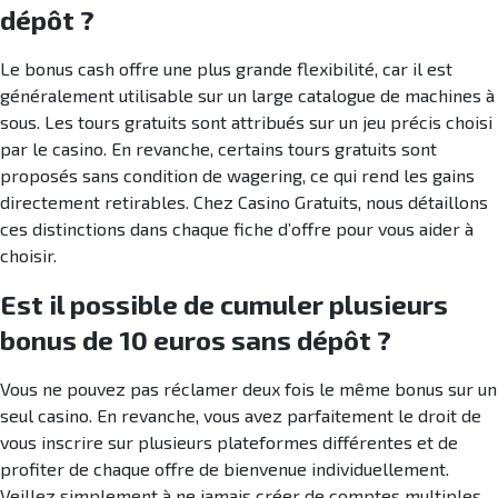
dépôt ?
Le bonus cash offre une plus grande flexibilité, car il est
généralement utilisable sur un large catalogue de machines à
sous. Les tours gratuits sont attribués sur un jeu précis choisi
par le casino. En revanche, certains tours gratuits sont
proposés sans condition de wagering, ce qui rend les gains
directement retirables. Chez Casino Gratuits, nous détaillons
ces distinctions dans chaque fiche d’offre pour vous aider à
choisir.
Est il possible de cumuler plusieurs
bonus de 10 euros sans dépôt ?
Vous ne pouvez pas réclamer deux fois le même bonus sur un
seul casino. En revanche, vous avez parfaitement le droit de
vous inscrire sur plusieurs plateformes différentes et de
profiter de chaque offre de bienvenue individuellement.
Veillez simplement à ne jamais créer de comptes multiples