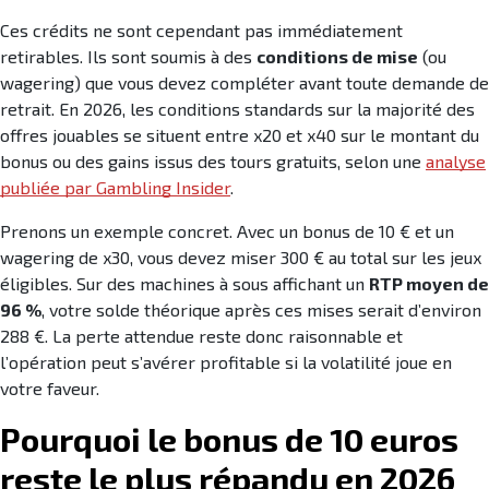
Ces crédits ne sont cependant pas immédiatement
retirables. Ils sont soumis à des
conditions de mise
(ou
wagering) que vous devez compléter avant toute demande de
retrait. En 2026, les conditions standards sur la majorité des
offres jouables se situent entre x20 et x40 sur le montant du
bonus ou des gains issus des tours gratuits, selon une
analyse
publiée par Gambling Insider
.
Prenons un exemple concret. Avec un bonus de 10 € et un
wagering de x30, vous devez miser 300 € au total sur les jeux
éligibles. Sur des machines à sous affichant un
RTP moyen de
96 %
, votre solde théorique après ces mises serait d’environ
288 €. La perte attendue reste donc raisonnable et
l’opération peut s’avérer profitable si la volatilité joue en
votre faveur.
Pourquoi le bonus de 10 euros
reste le plus répandu en 2026