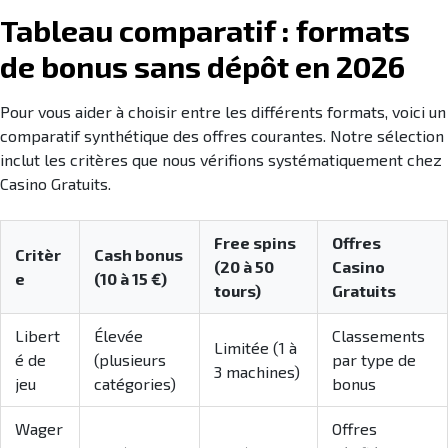
Tableau comparatif : formats
de bonus sans dépôt en 2026
Pour vous aider à choisir entre les différents formats, voici un
comparatif synthétique des offres courantes. Notre sélection
inclut les critères que nous vérifions systématiquement chez
Casino Gratuits.
Free spins
Offres
Critèr
Cash bonus
(20 à 50
Casino
e
(10 à 15 €)
tours)
Gratuits
Libert
Élevée
Classements
Limitée (1 à
é de
(plusieurs
par type de
3 machines)
jeu
catégories)
bonus
Wager
Offres