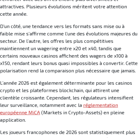
attractives. Plusieurs évolutions méritent votre attention
cette année.
D’un côté, une tendance vers les formats sans mise ou à
faible mise s’affirme comme l’une des évolutions majeures du
secteur. De l’autre, les offres les plus compétitives
maintiennent un wagering entre x20 et x40, tandis que
certains nouveaux casinos affichent des wagers de x100 à
x150, rendant leurs bonus quasi impossibles à convertir. Cette
polarisation rend la comparaison plus nécessaire que jamais.
L’année 2026 est également déterminante pour les casinos
crypto et les plateformes blockchain, qui attirent une
clientèle croissante. Cependant, les régulateurs intensifient
leur surveillance, notamment avec la
réglementation
européenne MiCA
(Markets in Crypto-Assets) en pleine
application.
Les joueurs francophones de 2026 sont statistiquement plus