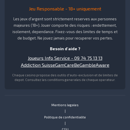
Jeu Responsable - 18+ uniquement
Les jeux d'argent sont strictement reserves aux personnes
majeures (18+). Jouer comporte des risques : endettement,
isolement, dependance. Fixez-vous des limites de temps et
de budget. Ne jouez jamais pour recuperer vos pertes.
Besoin d'aide ?
Joueurs Info Service - 09 74 75 13 13
Addiction Suisse
GamCare
BeGambleAware
Chaque casino propose des outils d'auto-exclusion et de limites de
depot. Consultez les conditions generales de chaque operateur.
Mentions legales
|
Politique de confidentialite
|
CGU