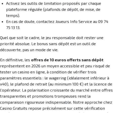
Activez les outils de limitation proposés par chaque
plateforme régulée (plafonds de dépôt, de mise, de
temps).
En cas de doute, contactez Joueurs Info Service au 09 74
75 13 13.
Quel que soit le cadre, le jeu responsable doit rester une
priorité absolue. Le bonus sans dépôt est un outil de
découverte, pas un mode de vie.
En définitive, les
offres de 10 euros offerts sans dépôt
représentent en 2026 un moyen accessible et peu risqué de
tester un casino en ligne, à condition de vérifier trois
paramètres essentiels : le wagering (idéalement inférieur à
x40), le plafond de retrait (au minimum 100 €) et la licence de
l’opérateur. La polarisation croissante du marché entre offres
transparentes et promotions trompeuses rend la
comparaison rigoureuse indispensable. Notre approche chez
Casino Gratuits repose précisément sur cette vérification