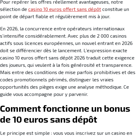
Pour repérer les offres réellement avantageuses, notre
sélection de
casino 10 euros offert sans dépôt
constitue un
point de départ fiable et régulièrement mis à jour.
En 2026, la concurrence entre opérateurs internationaux
s’intensifie considérablement. Avec plus de 2 000 casinos
actifs sous licences européennes, un nouvel entrant en 2026
doit se différencier dès le lancement. L’expression exacte
casino 10 euros offert sans dépôt 2026 traduit cette exigence
des joueurs, qui veulent à la fois générosité et transparence.
Mais entre des conditions de mise parfois prohibitives et des
codes promotionnels périmés, distinguer les vraies
opportunités des pièges exige une analyse méthodique. Ce
guide vous accompagne pour y parvenir.
Comment fonctionne un bonus
de 10 euros sans dépôt
Le principe est simple : vous vous inscrivez sur un casino en