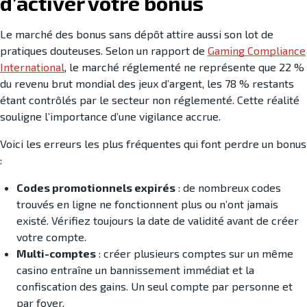
d’activer votre bonus
Le marché des bonus sans dépôt attire aussi son lot de
pratiques douteuses. Selon un rapport de
Gaming Compliance
International
, le marché réglementé ne représente que 22 %
du revenu brut mondial des jeux d’argent, les 78 % restants
étant contrôlés par le secteur non réglementé. Cette réalité
souligne l’importance d’une vigilance accrue.
Voici les erreurs les plus fréquentes qui font perdre un bonus
:
Codes promotionnels expirés
: de nombreux codes
trouvés en ligne ne fonctionnent plus ou n’ont jamais
existé. Vérifiez toujours la date de validité avant de créer
votre compte.
Multi-comptes
: créer plusieurs comptes sur un même
casino entraîne un bannissement immédiat et la
confiscation des gains. Un seul compte par personne et
par foyer.