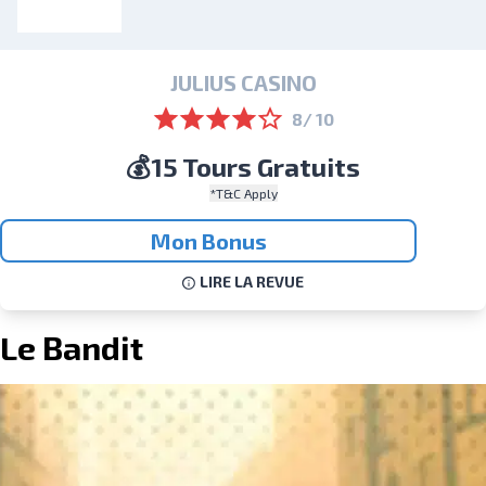
JULIUS CASINO
8/ 10
💰15 Tours Gratuits
*T&C Apply
Mon Bonus
LIRE LA REVUE
Le Bandit