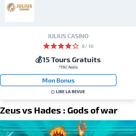
JULIUS CASINO
8/ 10
💰15 Tours Gratuits
*T&C Apply
Mon Bonus
LIRE LA REVUE
Zeus vs Hades : Gods of war