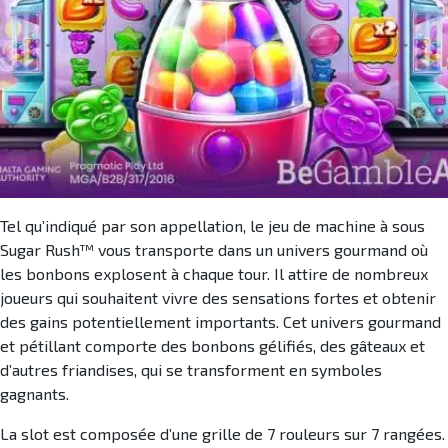
Tel qu’indiqué par son appellation, le jeu de machine à sous
Sugar Rush™ vous transporte dans un univers gourmand où
les bonbons explosent à chaque tour. Il attire de nombreux
joueurs qui souhaitent vivre des sensations fortes et obtenir
des gains potentiellement importants. Cet univers gourmand
et pétillant comporte des bonbons gélifiés, des gâteaux et
d’autres friandises, qui se transforment en symboles
gagnants.
La slot est composée d’une grille de 7 rouleurs sur 7 rangées.