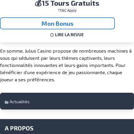
💰15 Tours Gratuits
*T&C Apply
Mon Bonus
LIRE LA REVUE
En somme, Julius Casino propose de nombreuses machines à
sous qui séduisent par leurs thèmes captivants, leurs
fonctionnalités innovantes et leurs gains importants. Pour
bénéficier d’une expérience de jeu passionnante, chaque
joueur a ses préférences.
Actualités
A PROPOS