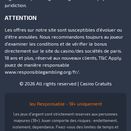
juridiction.
ATTENTION
Les offres sur notre site sont susceptibles d’évoluer ou
d’être annulées. Nous recommandons toujours au joueur
d’examiner les conditions et de vérifier le bonus
directement sur le site du casino/des sociétés de paris.
18 ans et plus, réservé aux nouveaux clients, T&C Apply,
jouez de manière responsable
www.responsiblegambling.org/fr/.
© 2026 All rights reserved |
Casino Gratuits
Jeu Responsable - 18+ uniquement
Les jeux d'argent sont strictement reserves aux personnes
majeures (18+). Jouer comporte des risques : endettement,
isolement, dependance. Fixez-vous des limites de temps et