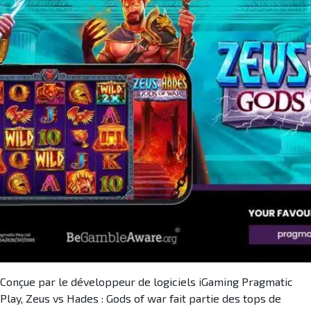
Conçue par le développeur de logiciels iGaming Pragmatic
Play, Zeus vs Hades : Gods of war fait partie des tops de