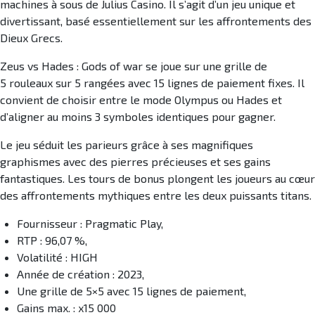
machines à sous de Julius Casino. Il s’agit d’un jeu unique et
divertissant, basé essentiellement sur les affrontements des
Dieux Grecs.
Zeus vs Hades : Gods of war se joue sur une grille de
5 rouleaux sur 5 rangées avec 15 lignes de paiement fixes. Il
convient de choisir entre le mode Olympus ou Hades et
d’aligner au moins 3 symboles identiques pour gagner.
Le jeu séduit les parieurs grâce à ses magnifiques
graphismes avec des pierres précieuses et ses gains
fantastiques. Les tours de bonus plongent les joueurs au cœur
des affrontements mythiques entre les deux puissants titans.
Fournisseur : Pragmatic Play,
RTP : 96,07 %,
Volatilité : HIGH
Année de création : 2023,
Une grille de 5×5 avec 15 lignes de paiement,
Gains max. : x15 000