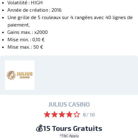
Volatilité : HIGH
Année de création : 2016
Une grille de 5 rouleaux sur 4 rangées avec 40 lignes de
paiement,
Gains max. : x2000
Mise min. : 0,10 €
Mise max. : 50 €
JULIUS CASINO
8/ 10
💰15 Tours Gratuits
*T&C Apply