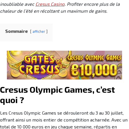
inoubliable avec
Cresus Casino
. Profiter encore plus de la
chaleur de l’été en récoltant un maximum de gains.
Sommaire
afficher
Cresus Olympic Games, c’est
quoi ?
Les Cresus Olympic Games se dérouleront du 3 au 30 juillet,
offrant ainsi un mois entier de compétition acharnée. Avec un
total de 10 000 euros en jeu chaque semaine, répartis en