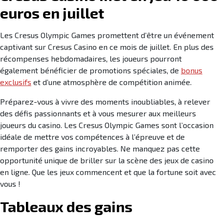
euros en juillet
Les Cresus Olympic Games promettent d’être un événement
captivant sur Cresus Casino en ce mois de juillet. En plus des
récompenses hebdomadaires, les joueurs pourront
également bénéficier de promotions spéciales, de
bonus
exclusifs
et d’une atmosphère de compétition animée.
Préparez-vous à vivre des moments inoubliables, à relever
des défis passionnants et à vous mesurer aux meilleurs
joueurs du casino. Les Cresus Olympic Games sont l’occasion
idéale de mettre vos compétences à l’épreuve et de
remporter des gains incroyables. Ne manquez pas cette
opportunité unique de briller sur la scène des jeux de casino
en ligne. Que les jeux commencent et que la fortune soit avec
vous !
Tableaux des gains