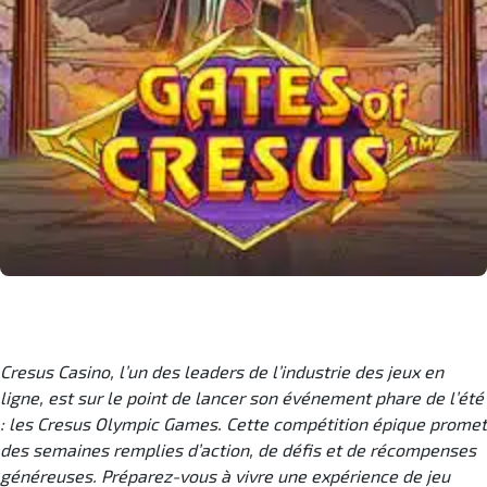
Cresus Casino, l’un des leaders de l’industrie des jeux en
ligne, est sur le point de lancer son événement phare de l’été
: les Cresus Olympic Games. Cette compétition épique promet
des semaines remplies d’action, de défis et de récompenses
généreuses. Préparez-vous à vivre une expérience de jeu