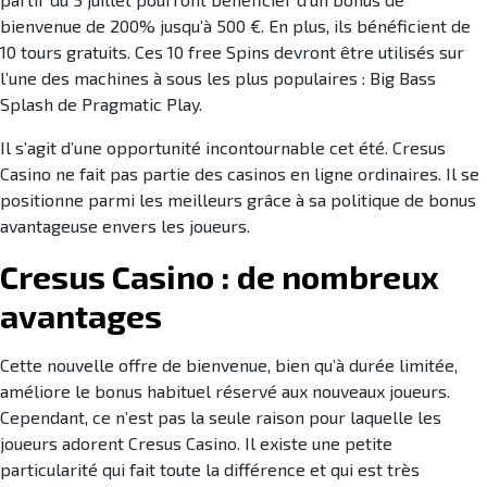
bienvenue de 200% jusqu’à 500 €. En plus, ils bénéficient de
10 tours gratuits. Ces 10 free Spins devront être utilisés sur
l’une des machines à sous les plus populaires : Big Bass
Splash de Pragmatic Play.
Il s’agit d’une opportunité incontournable cet été. Cresus
Casino ne fait pas partie des casinos en ligne ordinaires. Il se
positionne parmi les meilleurs grâce à sa politique de bonus
avantageuse envers les joueurs.
Cresus Casino : de nombreux
avantages
Cette nouvelle offre de bienvenue, bien qu’à durée limitée,
améliore le bonus habituel réservé aux nouveaux joueurs.
Cependant, ce n’est pas la seule raison pour laquelle les
joueurs adorent Cresus Casino. Il existe une petite
particularité qui fait toute la différence et qui est très