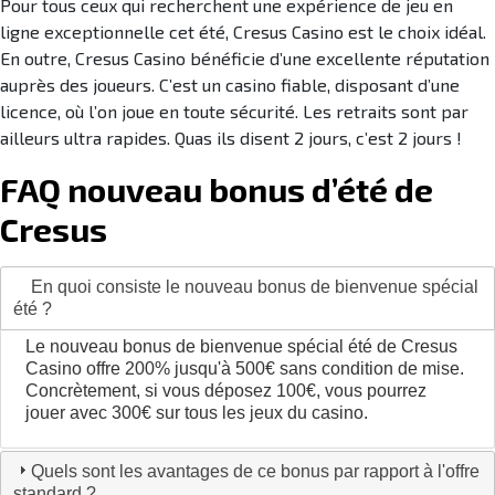
Pour tous ceux qui recherchent une expérience de jeu en
ligne exceptionnelle cet été, Cresus Casino est le choix idéal.
En outre, Cresus Casino bénéficie d’une excellente réputation
auprès des joueurs. C’est un casino fiable, disposant d’une
licence, où l’on joue en toute sécurité. Les retraits sont par
ailleurs ultra rapides. Quas ils disent 2 jours, c’est 2 jours !
FAQ nouveau bonus d’été de
Cresus
En quoi consiste le nouveau bonus de bienvenue spécial
été ?
Le nouveau bonus de bienvenue spécial été de Cresus
Casino offre 200% jusqu'à 500€ sans condition de mise.
Concrètement, si vous déposez 100€, vous pourrez
jouer avec 300€ sur tous les jeux du casino.
Quels sont les avantages de ce bonus par rapport à l'offre
standard ?