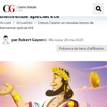
Skip to navigation
Skip to content
Cresus Casino: un nouveau bonus de
Sear
bienvenue spécial été
Accueil
/
Actualités
/
Cresus Casino: un nouveau bonus de
bienvenue spécial été
par
Robert Guyon
📅
Mis à jour 26 mai 2025
Présence de liens d'affiliation