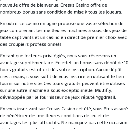
nouvelle offre de bienvenue, Cresus Casino offre de
nombreux bonus sans condition de mise à tous les joueurs.
En outre, ce casino en ligne propose une vaste sélection de
jeux comprenant les meilleures machines à sous, des jeux de
table captivants et un casino en direct de premier choix avec
des croupiers professionnels.
En tant que lecteurs privilégiés, nous vous réservons un
avantage supplémentaire. En effet, un bonus sans dépôt de 10
tours gratuits est offert dès votre inscription. Aucun dépôt
n’est requis, il vous suffit de vous inscrire en utilisant le lien
fourni sur notre site. Ces tours gratuits peuvent être utilisés
sur une autre machine à sous exceptionnelle, Multifly,
développée par le fournisseur de jeux réputé Yggdrasil.
En vous inscrivant sur Cresus Casino cet été, vous êtes assuré
de bénéficier des meilleures conditions de jeu et des
avantages les plus attractifs. Ne manquez pas cette occasion