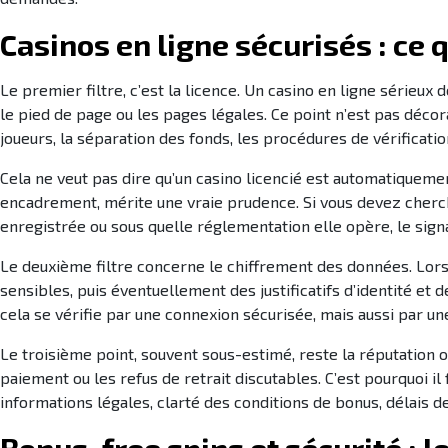
Casinos en ligne sécurisés : ce q
Le premier filtre, c’est la licence. Un casino en ligne sérieux 
le pied de page ou les pages légales. Ce point n’est pas décor
joueurs, la séparation des fonds, les procédures de vérification
Cela ne veut pas dire qu’un casino licencié est automatiquement
encadrement, mérite une vraie prudence. Si vous devez cherch
enregistrée ou sous quelle réglementation elle opère, le signa
Le deuxième filtre concerne le chiffrement des données. Lors
sensibles, puis éventuellement des justificatifs d’identité e
cela se vérifie par une connexion sécurisée, mais aussi par un
Le troisième point, souvent sous-estimé, reste la réputation 
paiement ou les refus de retrait discutables. C’est pourquoi il
informations légales, clarté des conditions de bonus, délais de 