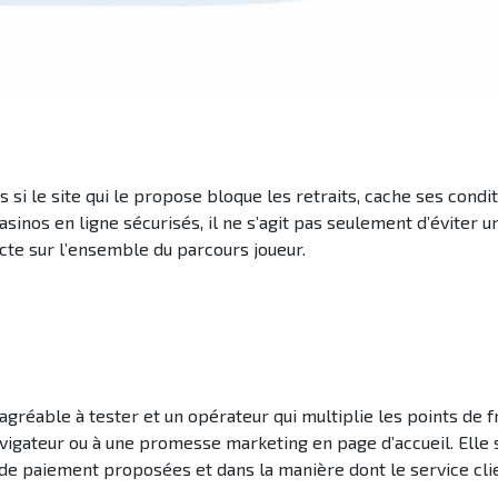
 si le site qui le propose bloque les retraits, cache ses condi
sinos en ligne sécurisés, il ne s’agit pas seulement d’éviter u
recte sur l’ensemble du parcours joueur.
 agréable à tester et un opérateur qui multiplie les points de f
avigateur ou à une promesse marketing en page d’accueil. Elle 
de paiement proposées et dans la manière dont le service clie