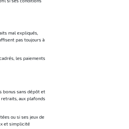
il si ses conditions
aits mal expliqués,
fisent pas toujours à
ncadrés, les paiements
es bonus sans dépôt et
 retraits, aux plafonds
tées ou si ses jeux de
x et simplicité