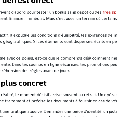
 lien est direct
rivent d’abord pour tester un bonus sans dépôt ou des
free sp
t financier immédiat. Mais c’est aussi un terrain où certain
tif. Il explique les conditions d’éligibilité, les exigences de 
tions géographiques. Si ces éléments sont dispersés, écrits en p
gagne avec ce bonus, est-ce que je comprends déjà comment me
parente. Dans les casinos en ligne sécurisés, les promotions p
mpréhension des règles avant de jouer.
e plus concret
réalité, le moment décisif arrive souvent au retrait. Un opér
e traitement et précise les documents à fournir en cas de véri
t une pratique abusive. Demander une pièce d’identité, un justi