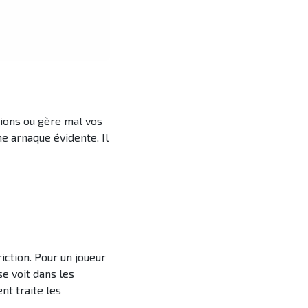
tions ou gère mal vos
ne arnaque évidente. Il
riction. Pour un joueur
se voit dans les
nt traite les