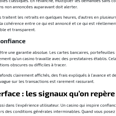
rôles classiques. En revanche, multiplier les demandes sans c
ns non annoncées auparavant doit alerter.
raitent les retraits en quelques heures, d’autres en plusieurs
la cohérence entre ce qui est annoncé et ce qui est réellemen
ible et transparent.
confiance
être une garantie absolue. Les cartes bancaires, portefeuilles
ent qu’un casino travaille avec des prestataires établis. Cel
ons obscures ou difficiles à tracer.
plafonds clairement affichés, des frais expliqués à l’avance et
 vague sur les transactions est rarement rassurant.
erface : les signaux qu’on repère
ussi dans l’expérience utilisateur. Un casino qui inspire confi
rs des conditions générales interminables. Quand vous posez 