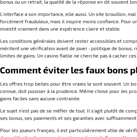
bonus ou un retrait, la qualité de la réponse en dit souvent lo
L’interface a son importance, elle aussi. Un site brouillon, m
forcément frauduleux, mais il inspire moins confiance. Pour u
investit vraiment dans une expérience claire et stable.
Les conditions générales doivent rester accessibles et compré
méritent une vérification avant de jouer : politique de bonus, 
limites de gains. Un casino fiable ne cherche pas à cacher ces
Comment éviter les faux bons p
Les offres trop belles pour être vraies le sont souvent. Un b
connue, doit pousser à la prudence. Même chose pour les prom
gains faciles sans aucune contrainte.
Le sujet n’est pas de se méfier de tout. Il s’agit plutôt de co
ses bonus, ses paiements et ses garanties avec suffisamment 
Pour les joueurs français, il est particulièrement utile de vér