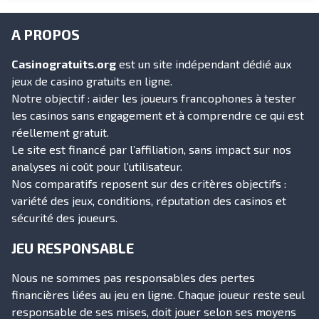
A PROPOS
Casinogratuits.org
est un site indépendant dédié aux
jeux de casino gratuits en ligne.
Notre objectif : aider les joueurs francophones à tester
les casinos sans engagement et à comprendre ce qui est
réellement gratuit.
Le site est financé par l’affiliation, sans impact sur nos
analyses ni coût pour l’utilisateur.
Nos comparatifs reposent sur des critères objectifs :
variété des jeux, conditions, réputation des casinos et
sécurité des joueurs.
JEU RESPONSABLE
Nous ne sommes pas responsables des pertes
financières liées au jeu en ligne. Chaque joueur reste seul
responsable de ses mises, doit jouer selon ses moyens