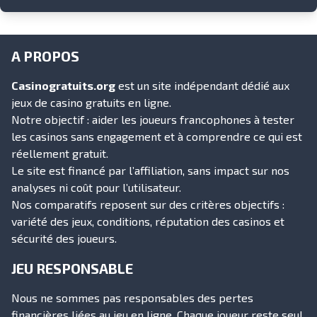
A PROPOS
Casinogratuits.org
est un site indépendant dédié aux
jeux de casino gratuits en ligne.
Notre objectif : aider les joueurs francophones à tester
les casinos sans engagement et à comprendre ce qui est
réellement gratuit.
Le site est financé par l’affiliation, sans impact sur nos
analyses ni coût pour l’utilisateur.
Nos comparatifs reposent sur des critères objectifs :
variété des jeux, conditions, réputation des casinos et
sécurité des joueurs.
JEU RESPONSABLE
Nous ne sommes pas responsables des pertes
financières liées au jeu en ligne. Chaque joueur reste seul