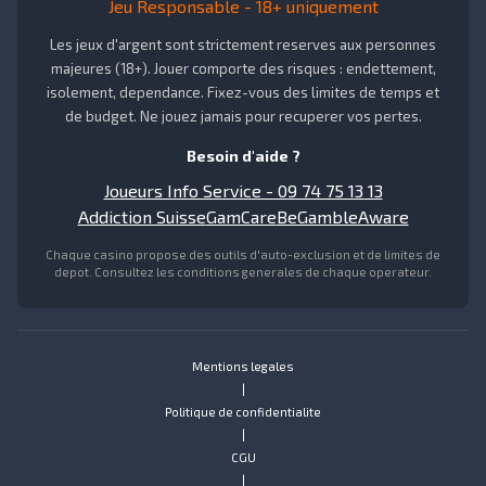
Jeu Responsable - 18+ uniquement
Les jeux d'argent sont strictement reserves aux personnes
majeures (18+). Jouer comporte des risques : endettement,
isolement, dependance. Fixez-vous des limites de temps et
de budget. Ne jouez jamais pour recuperer vos pertes.
Besoin d'aide ?
Joueurs Info Service - 09 74 75 13 13
Addiction Suisse
GamCare
BeGambleAware
Chaque casino propose des outils d'auto-exclusion et de limites de
depot. Consultez les conditions generales de chaque operateur.
Mentions legales
|
Politique de confidentialite
|
CGU
|