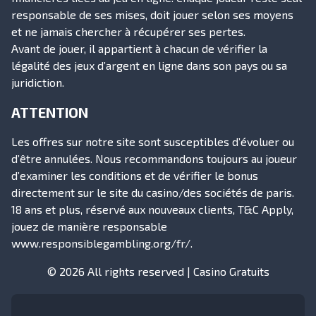
responsable de ses mises, doit jouer selon ses moyens
et ne jamais chercher à récupérer ses pertes.
Avant de jouer, il appartient à chacun de vérifier la
légalité des jeux d’argent en ligne dans son pays ou sa
juridiction.
ATTENTION
Les offres sur notre site sont susceptibles d’évoluer ou
d’être annulées. Nous recommandons toujours au joueur
d’examiner les conditions et de vérifier le bonus
directement sur le site du casino/des sociétés de paris.
18 ans et plus, réservé aux nouveaux clients, T&C Apply,
jouez de manière responsable
www.responsiblegambling.org/fr/.
© 2026 All rights reserved |
Casino Gratuits