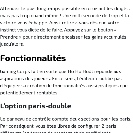
Attendez le plus longtemps possible en croisant les doigts…
mais pas trop quand même ! Une milli seconde de trop et la
victoire vous échappe. Ainsi, retirez-vous dès que votre
instinct vous dicte de le faire. Appuyez sur le bouton «
Prendre » pour directement encaisser les gains accumulés
jusqu’alors.
Fonctionnalités
Gaming Corps fait en sorte que Ho Ho Hodl réponde aux
aspirations des joueurs. En ce sens, l’éditeur n’oublie pas
d’équiper sa création de fonctionnalités aussi pratiques que
potentiellement rentables.
L’option paris-double
Le panneau de contrôle compte deux sections pour les paris.
Par conséquent, vous êtes libres de configurer 2 paris
différents (en termes de montant et de coefficients