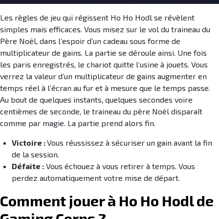
Les règles de jeu qui régissent Ho Ho Hodl se révèlent
simples mais efficaces. Vous misez sur le vol du traineau du
Père Noël, dans l’espoir d’un cadeau sous forme de
multiplicateur de gains. La partie se déroule ainsi. Une fois
les paris enregistrés, le chariot quitte l’usine à jouets. Vous
verrez la valeur d’un multiplicateur de gains augmenter en
temps réel à l’écran au fur et à mesure que le temps passe.
Au bout de quelques instants, quelques secondes voire
centièmes de seconde, le traineau du père Noël disparaît
comme par magie. La partie prend alors fin.
V
ictoire :
Vous réussissez à sécuriser un gain avant la fin
de la session.
D
éfaite :
Vous échouez à vous retirer à temps. Vous
perdez automatiquement votre mise de départ.
Comment jouer à Ho Ho Hodl de
Gaming Corps ?