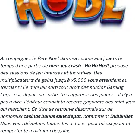
Accompagnez le Père Noël dans sa course aux jouets le
temps d’une partie de
mini-jeu crash
!
Ho Ho Hodl
propose
des sessions de jeu intenses et lucratives. Des
multiplicateurs de gains jusqu’à x5.000 vous attendent au
tournant ! Ce mini jeu sorti tout droit des studios Gaming
Corps est, depuis sa sortie, très apprécié des joueurs. Il n’y a
pas à dire, l’éditeur connaît la recette gagnante des mini-jeux
qui marchent. Ce titre se retrouve désormais sur de
nombreux
casinos bonus sans depot
, notamment
DublinBet
.
Nous vous dévoilons toutes les astuces pour mieux jouer et
remporter le maximum de gains.