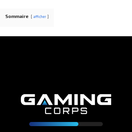
Sommaire
afficher