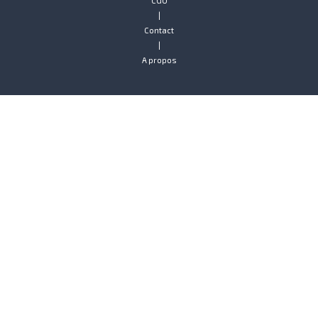
CGU
|
Contact
|
A propos