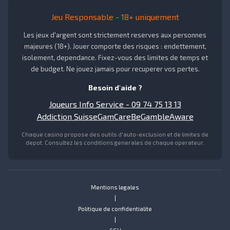
Jeu Responsable - 18+ uniquement
Les jeux d'argent sont strictement reserves aux personnes
majeures (18+). Jouer comporte des risques : endettement,
isolement, dependance. Fixez-vous des limites de temps et
de budget. Ne jouez jamais pour recuperer vos pertes.
Besoin d'aide ?
Joueurs Info Service - 09 74 75 13 13
Addiction Suisse
GamCare
BeGambleAware
Chaque casino propose des outils d'auto-exclusion et de limites de
depot. Consultez les conditions generales de chaque operateur.
Mentions legales
|
Politique de confidentialite
|