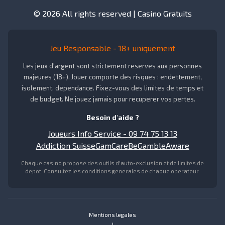
© 2026 All rights reserved |
Casino Gratuits
Jeu Responsable - 18+ uniquement
Les jeux d'argent sont strictement reserves aux personnes
majeures (18+). Jouer comporte des risques : endettement,
isolement, dependance. Fixez-vous des limites de temps et
de budget. Ne jouez jamais pour recuperer vos pertes.
Besoin d'aide ?
Joueurs Info Service - 09 74 75 13 13
Addiction Suisse
GamCare
BeGambleAware
Chaque casino propose des outils d'auto-exclusion et de limites de
depot. Consultez les conditions generales de chaque operateur.
Mentions legales