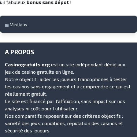
un fabuleux
bonus sans dépot
!
Mini Jeux
A PROPOS
Casinogratuits.org
est un site indépendant dédié aux
jeux de casino gratuits en ligne.
Notre objectif : aider les joueurs francophones à tester
les casinos sans engagement et à comprendre ce qui est
réellement gratuit.
Le site est financé par l’affiliation, sans impact sur nos
analyses ni coût pour l’utilisateur.
Nos comparatifs reposent sur des critères objectifs :
variété des jeux, conditions, réputation des casinos et
sécurité des joueurs.