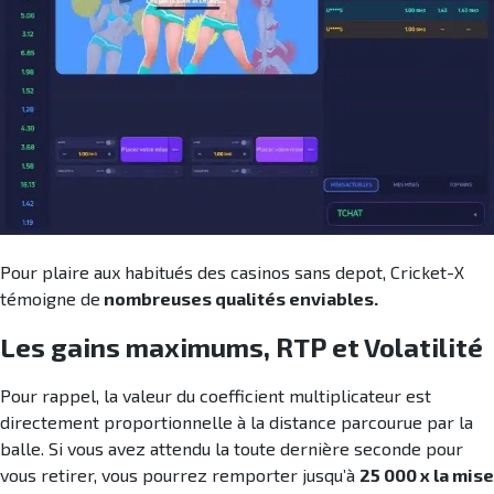
Pour plaire aux habitués des casinos sans depot, Cricket-X
témoigne de
nombreuses qualités enviables.
Les gains maximums, RTP et Volatilité
Pour rappel, la valeur du coefficient multiplicateur est
directement proportionnelle à la distance parcourue par la
balle. Si vous avez attendu la toute dernière seconde pour
vous retirer, vous pourrez remporter jusqu’à
25 000 x la mise