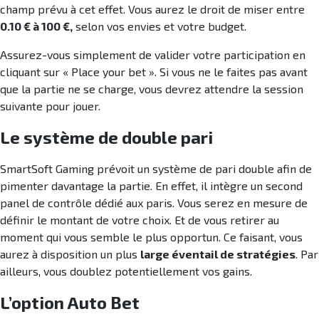
champ prévu à cet effet. Vous aurez le droit de miser entre
0.10 € à 100 €,
selon vos envies et votre budget.
Assurez-vous simplement de valider votre participation en
cliquant sur « Place your bet ». Si vous ne le faites pas avant
que la partie ne se charge, vous devrez attendre la session
suivante pour jouer.
Le système de double pari
SmartSoft Gaming prévoit un système de pari double afin de
pimenter davantage la partie. En effet, il intègre un second
panel de contrôle dédié aux paris. Vous serez en mesure de
définir le montant de votre choix. Et de vous retirer au
moment qui vous semble le plus opportun. Ce faisant, vous
aurez à disposition un plus
large éventail de stratégies
. Par
ailleurs, vous doublez potentiellement vos gains.
L’option Auto Bet