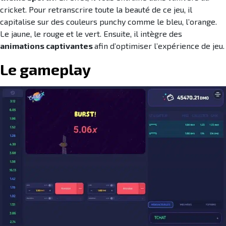
cricket. Pour retranscrire toute la beauté de ce jeu, il
capitalise sur des couleurs punchy comme le bleu, l’orange.
Le jaune, le rouge et le vert. Ensuite, il intègre des
animations captivantes
afin d’optimiser l’expérience de jeu.
Le gameplay