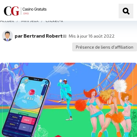
Skip to navigation
Skip to content
Cricket-x
Sear
Accueil
/
Mini Jeux
/
Cricket-x
par
Bertrand Robert
📅
Mis à jour 16 août 2022
Présence de liens d'affiliation