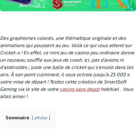
Des graphismes colorés, une thématique originale et des
animations qui poussent au jeu. Voilà ce qui vous attend sur
Cricket-x ! En effet, ce mini jeu de casino peu ordinaire donne
un nouveau souffle aux jeux de crash. Ici, pas d’avions ni
d’astéroïdes ; juste une balle de cricket qui s’envole dans les
airs. À son point culminant, il vous octroie jusqu’à 25 000 x
votre mise de départ ! Testez cette création de SmartSoft
Gaming via le site de votre
casino sans depot
habituel . Vous
allez aimer !
Sommaire
afficher