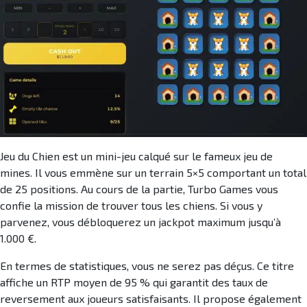
Jeu du Chien est un mini-jeu calqué sur le fameux jeu de
mines. Il vous emmène sur un terrain 5×5 comportant un total
de 25 positions. Au cours de la partie, Turbo Games vous
confie la mission de trouver tous les chiens. Si vous y
parvenez, vous débloquerez un jackpot maximum jusqu’à
1.000 €.
En termes de statistiques, vous ne serez pas déçus. Ce titre
affiche un RTP moyen de 95 % qui garantit des taux de
reversement aux joueurs satisfaisants. Il propose également