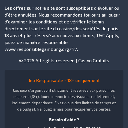
Les offres sur notre site sont susceptibles d’évoluer ou
d’être annulées. Nous recommandons toujours au joueur
d’examiner les conditions et de vérifier le bonus
directement sur le site du casino/des sociétés de paris.
18 ans et plus, réservé aux nouveaux clients, T&C Apply,
jouez de manière responsable
www.responsiblegambling.org/fr/.
© 2026 All rights reserved |
Casino Gratuits
Jeu Responsable - 18+ uniquement
Les jeux d'argent sont strictement reserves aux personnes
majeures (18+). Jouer comporte des risques : endettement,
isolement, dependance. Fixez-vous des limites de temps et
de budget. Ne jouez jamais pour recuperer vos pertes.
Besoin d'aide ?