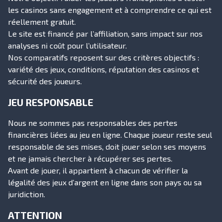
les casinos sans engagement et à comprendre ce qui est
réellement gratuit.
Le site est financé par l’affiliation, sans impact sur nos
analyses ni coût pour l’utilisateur.
Nos comparatifs reposent sur des critères objectifs :
variété des jeux, conditions, réputation des casinos et
sécurité des joueurs.
JEU RESPONSABLE
Nous ne sommes pas responsables des pertes
financières liées au jeu en ligne. Chaque joueur reste seul
responsable de ses mises, doit jouer selon ses moyens
et ne jamais chercher à récupérer ses pertes.
Avant de jouer, il appartient à chacun de vérifier la
légalité des jeux d’argent en ligne dans son pays ou sa
juridiction.
ATTENTION