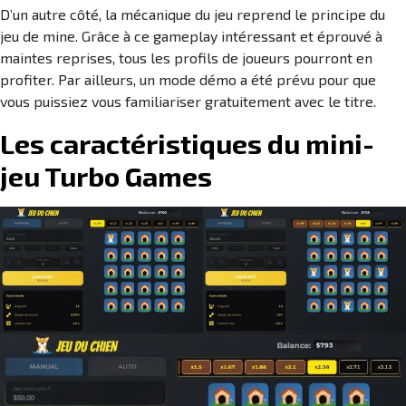
D’un autre côté, la mécanique du jeu reprend le principe du
jeu de mine. Grâce à ce gameplay intéressant et éprouvé à
maintes reprises, tous les profils de joueurs pourront en
profiter. Par ailleurs, un mode démo a été prévu pour que
vous puissiez vous familiariser gratuitement avec le titre.
Les caractéristiques du mini-
jeu Turbo Games