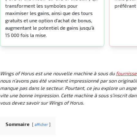
transforment les symboles pour
préférant 
maximiser les gains, ainsi que des tours
gratuits et une option d'achat de bonus,
augmentant le potentiel de gains jusqu'à
15 000 fois la mise.
Wings of Horus est une nouvelle machine à sous du
fourniss
nous n’avons pas été vraiment impressionné par son originalit
manque pas dans le secteur. Pourtant, ce jeu explore un aspec
vite une bonne impression. Cette machine à sous s’inscrit dan
vous devez savoir sur Wings of Horus.
Sommaire
afficher