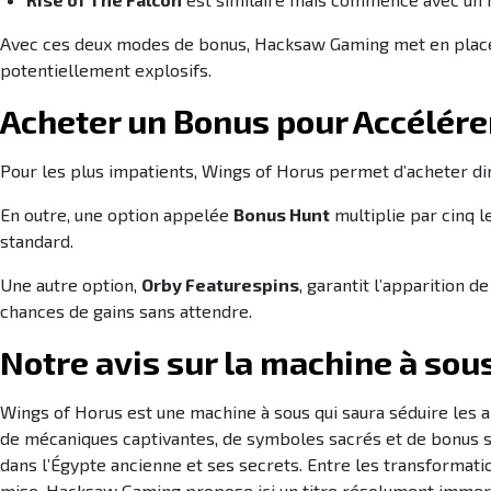
Avec ces deux modes de bonus, Hacksaw Gaming met en place u
potentiellement explosifs.
Acheter un Bonus pour Accélérer
Pour les plus impatients, Wings of Horus permet d’acheter d
En outre, une option appelée
Bonus Hunt
multiplie par cinq l
standard.
Une autre option,
Orby Featurespins
, garantit l’apparition 
chances de gains sans attendre.
Notre avis sur la machine à sou
Wings of Horus est une machine à sous qui saura séduire les
de mécaniques captivantes, de symboles sacrés et de bonus st
dans l’Égypte ancienne et ses secrets. Entre les transformatio
mise, Hacksaw Gaming propose ici un titre résolument immersi