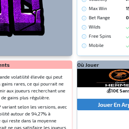
Max Win
1
Bet Range
0
Wilds
Free Spins
Mobile
ents
Où Jouer
nde volatilité élevée qui peut
 gains rares, ce qui pourrait ne
nir aux joueurs recherchant une
💰10€ San
de gains plus régulière.
Jouer En Ar
variant selon les versions, avec
ilité autour de 94,27% à
e qui reste dans la moyenne
ait ne pas satisfaire les joueurs