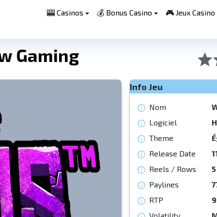
🎰 Casinos
💰 Bonus Casino
🎮 Jeux Casino
aw Gaming
Info Jeu
Nom
W
Logiciel
H
Theme
É
Release Date
1
Reels / Rows
5
Paylines
7
RTP
9
Volatility
M