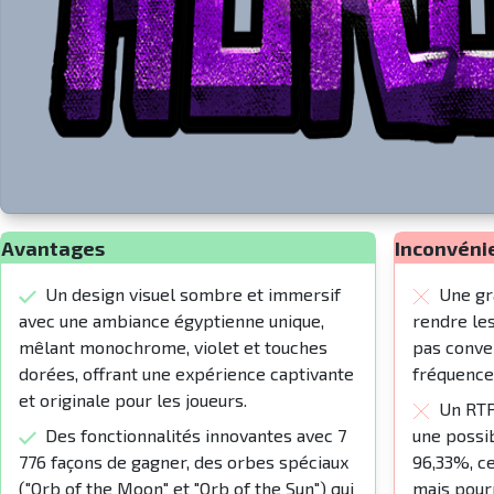
Avantages
Inconvéni
Un design visuel sombre et immersif
Une gra
avec une ambiance égyptienne unique,
rendre les
mêlant monochrome, violet et touches
pas conve
dorées, offrant une expérience captivante
fréquence 
et originale pour les joueurs.
Un RTP 
Des fonctionnalités innovantes avec 7
une possib
776 façons de gagner, des orbes spéciaux
96,33%, c
("Orb of the Moon" et "Orb of the Sun") qui
mais pourr