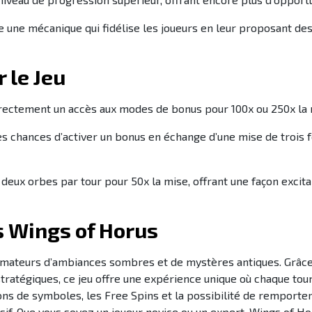
ne mécanique qui fidélise les joueurs en leur proposant des
 le Jeu
irectement un accès aux modes de bonus pour 100x ou 250x la 
es chances d’activer un bonus en échange d’une mise de trois 
de deux orbes par tour pour 50x la mise, offrant une façon exci
s Wings of Horus
 amateurs d’ambiances sombres et de mystères antiques. Grâc
ratégiques, ce jeu offre une expérience unique où chaque tou
ns de symboles, les Free Spins et la possibilité de remporter 
f. Que vous soyez un joueur novice ou un expert, Wings of Ho