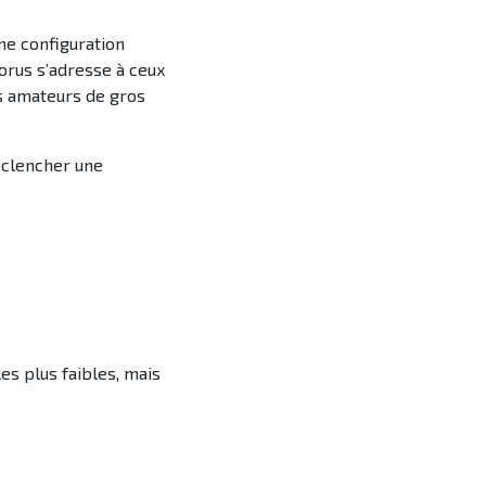
une configuration
orus s’adresse à ceux
es amateurs de gros
déclencher une
es plus faibles, mais