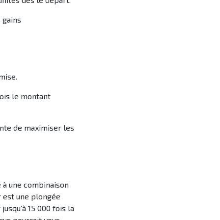
 gains
mise.
fois le montant
tante de maximiser les
e à une combinaison
r est une plongée
jusqu’à 15 000 fois la
rus pourrait vous