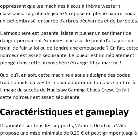
oppressant que les machines à sous à thème western
classiques. La grille de jeu 5×5 repose en pleine nature, sous
un ciel embrasé, entourée d’arbres décharnés et de barbelés.
L’atmosphère est pesante, laissant planer un sentiment de
danger permanent. Sommes-nous sur le point d’attaquer un
train, de fuir la loi ou de tendre une embuscade ? En fait, cette
noirceur est assez séduisante. Le joueur est immédiatement
plongé dans cette atmosphère étrange. Et ça marche !
Quoi qu’il en soit, cette machine à sous s’éloigne des codes
traditionnels du western pour adopter un ton plus sombre, à
l’image du succès de Hacksaw Gaming, Chaos Crew. En fait,
cette noirceur est assez séduisante.
Caractéristiques et gameplay
Disponible sur tous les supports, Wanted Dead or a Wild
propose une mise minimale de 0,20 € et peut grimper jusqu’à