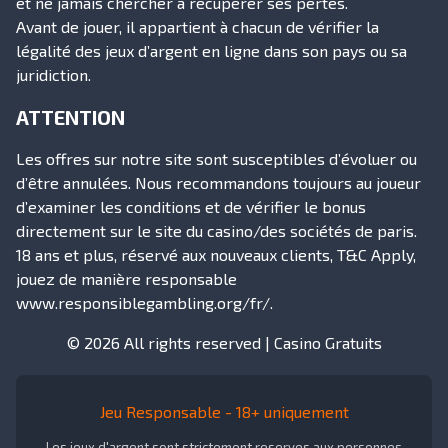
et ne jamais chercher à récupérer ses pertes.
Avant de jouer, il appartient à chacun de vérifier la
légalité des jeux d’argent en ligne dans son pays ou sa
juridiction.
ATTENTION
Les offres sur notre site sont susceptibles d’évoluer ou
d’être annulées. Nous recommandons toujours au joueur
d’examiner les conditions et de vérifier le bonus
directement sur le site du casino/des sociétés de paris.
18 ans et plus, réservé aux nouveaux clients, T&C Apply,
jouez de manière responsable
www.responsiblegambling.org/fr/.
© 2026 All rights reserved |
Casino Gratuits
Jeu Responsable - 18+ uniquement
Les jeux d'argent sont strictement reserves aux personnes