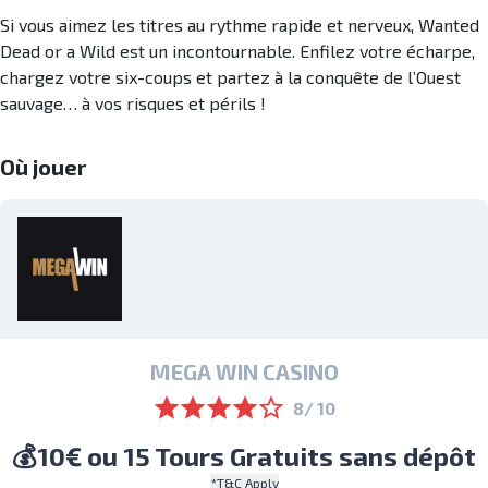
Si vous aimez les titres au rythme rapide et nerveux, Wanted
Dead or a Wild est un incontournable. Enfilez votre écharpe,
chargez votre six-coups et partez à la conquête de l’Ouest
sauvage… à vos risques et périls !
Où jouer
MEGA WIN CASINO
8/ 10
💰10€ ou 15 Tours Gratuits sans dépôt
*T&C Apply