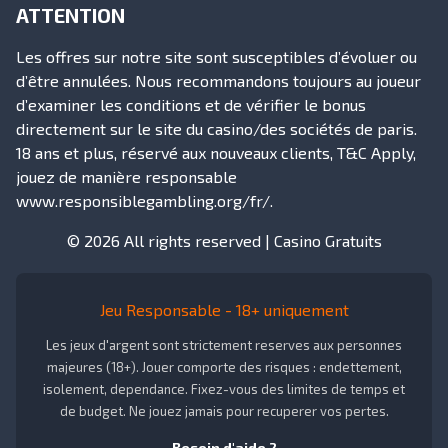
ATTENTION
Les offres sur notre site sont susceptibles d’évoluer ou
d’être annulées. Nous recommandons toujours au joueur
d’examiner les conditions et de vérifier le bonus
directement sur le site du casino/des sociétés de paris.
18 ans et plus, réservé aux nouveaux clients, T&C Apply,
jouez de manière responsable
www.responsiblegambling.org/fr/.
© 2026 All rights reserved |
Casino Gratuits
Jeu Responsable - 18+ uniquement
Les jeux d'argent sont strictement reserves aux personnes
majeures (18+). Jouer comporte des risques : endettement,
isolement, dependance. Fixez-vous des limites de temps et
de budget. Ne jouez jamais pour recuperer vos pertes.
Besoin d'aide ?