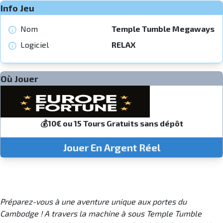
Info Jeu
Nom
Temple Tumble Megaways
Logiciel
RELAX
Où Jouer
💰10€ ou 15 Tours Gratuits sans dépôt
Jouer En Argent Réel
Préparez-vous à une aventure unique aux portes du
Cambodge ! A travers la machine à sous Temple Tumble