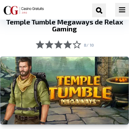
Pr
Search
Temple Tumble Megaways de Relax
Skip to navigation
Skip to content
Gaming
8/ 10