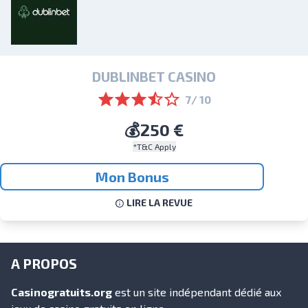
DUBLINBET CASINO
7/ 10
💰250 €
*T&C Apply
Mon Bonus
LIRE LA REVUE
A PROPOS
Casinogratuits.org
est un site indépendant dédié aux