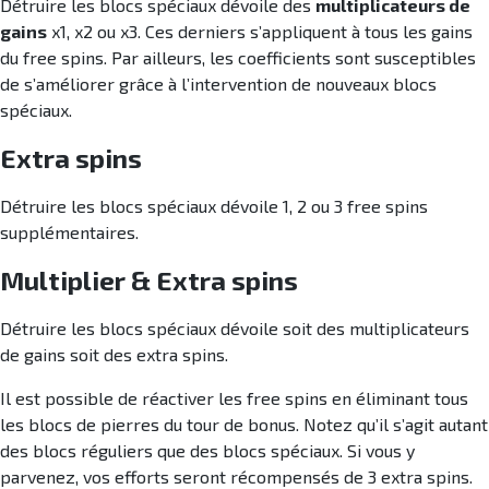
Détruire les blocs spéciaux dévoile des
multiplicateurs de
gains
x1, x2 ou x3. Ces derniers s’appliquent à tous les gains
du free spins. Par ailleurs, les coefficients sont susceptibles
de s’améliorer grâce à l’intervention de nouveaux blocs
spéciaux.
Extra spins
Détruire les blocs spéciaux dévoile 1, 2 ou 3 free spins
supplémentaires.
Multiplier & Extra spins
Détruire les blocs spéciaux dévoile soit des multiplicateurs
de gains soit des extra spins.
Il est possible de réactiver les free spins en éliminant tous
les blocs de pierres du tour de bonus. Notez qu’il s’agit autant
des blocs réguliers que des blocs spéciaux. Si vous y
parvenez, vos efforts seront récompensés de 3 extra spins.