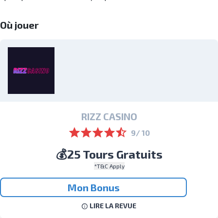
Où jouer
RIZZ CASINO
9/ 10
💰25 Tours Gratuits
*T&C Apply
Mon Bonus
LIRE LA REVUE