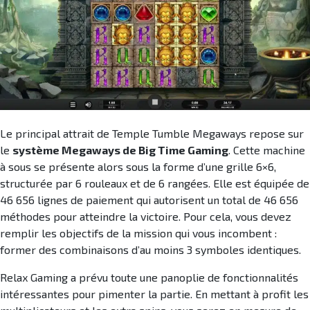
Le principal attrait de Temple Tumble Megaways repose sur
le
système Megaways de Big Time Gaming
. Cette machine
à sous se présente alors sous la forme d’une grille 6×6,
structurée par 6 rouleaux et de 6 rangées. Elle est équipée de
46 656 lignes de paiement qui autorisent un total de 46 656
méthodes pour atteindre la victoire. Pour cela, vous devez
remplir les objectifs de la mission qui vous incombent :
former des combinaisons d’au moins 3 symboles identiques.
Relax Gaming a prévu toute une panoplie de fonctionnalités
intéressantes pour pimenter la partie. En mettant à profit les