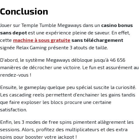
Conclusion
Jouer sur Temple Tumble Megaways dans un
casino bonus
sans depot
est une expérience pleine de saveur. En effet,
cette
machine à sous gratuite
sans téléchargement
signée Relax Gaming présente 3 atouts de taille.
D’abord, le système Megaways débloque jusqu’à 46 656
manières de décrocher une victoire. Le fun est assurément au
rendez-vous !
Ensuite, le gameplay quelque peu spécial suscite la curiosité.
Les cascading reels permettent d’enchainer les gains tandis
que faire exploser les blocs procure une certaine
satisfaction.
Enfin, les 3 modes de free spins pimentent allègrement les
sessions. Alors, profitez des multiplicateurs et des extra
spins pour booster votre jackpot !