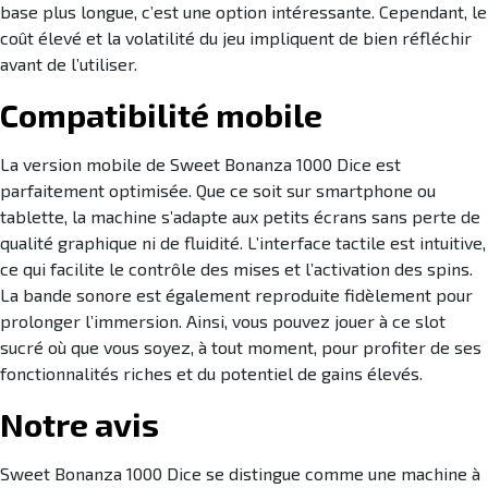
base plus longue, c’est une option intéressante. Cependant, le
coût élevé et la volatilité du jeu impliquent de bien réfléchir
avant de l’utiliser.
Compatibilité mobile
La version mobile de Sweet Bonanza 1000 Dice est
parfaitement optimisée. Que ce soit sur smartphone ou
tablette, la machine s’adapte aux petits écrans sans perte de
qualité graphique ni de fluidité. L’interface tactile est intuitive,
ce qui facilite le contrôle des mises et l’activation des spins.
La bande sonore est également reproduite fidèlement pour
prolonger l’immersion. Ainsi, vous pouvez jouer à ce slot
sucré où que vous soyez, à tout moment, pour profiter de ses
fonctionnalités riches et du potentiel de gains élevés.
Notre avis
Sweet Bonanza 1000 Dice se distingue comme une machine à