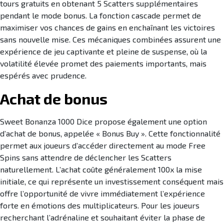
tours gratuits en obtenant 5 Scatters supplémentaires
pendant le mode bonus. La fonction cascade permet de
maximiser vos chances de gains en enchaînant les victoires
sans nouvelle mise. Ces mécaniques combinées assurent une
expérience de jeu captivante et pleine de suspense, où la
volatilité élevée promet des paiements importants, mais
espérés avec prudence.
Achat de bonus
Sweet Bonanza 1000 Dice propose également une option
d’achat de bonus, appelée « Bonus Buy ». Cette fonctionnalité
permet aux joueurs d’accéder directement au mode Free
Spins sans attendre de déclencher les Scatters
naturellement. L’achat coûte généralement 100x la mise
initiale, ce qui représente un investissement conséquent mais
offre l’opportunité de vivre immédiatement l’expérience
forte en émotions des multiplicateurs. Pour les joueurs
recherchant l’adrénaline et souhaitant éviter la phase de