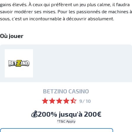
gains élevés. À ceux qui préfèrent un jeu plus calme, il faudra
savoir modérer ses mises. Pour les passionnés de machines à
sous, c’est un incontournable à découvrir absolument.
Où jouer
BETZINO CASINO
9/ 10
💰200% jusqu'à 200€
*T&C Apply