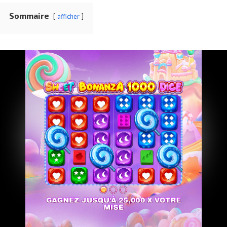
Sommaire
afficher