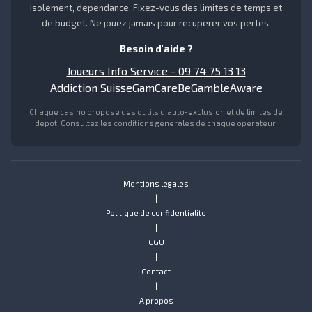
isolement, dependance. Fixez-vous des limites de temps et
de budget. Ne jouez jamais pour recuperer vos pertes.
Besoin d'aide ?
Joueurs Info Service - 09 74 75 13 13
Addiction Suisse
GamCare
BeGambleAware
Chaque casino propose des outils d'auto-exclusion et de limites de
depot. Consultez les conditions generales de chaque operateur.
Mentions legales
|
Politique de confidentialite
|
CGU
|
Contact
|
A propos