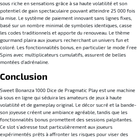
sous riche en sensations grâce à sa haute volatilité et son
potentiel de gain spectaculaire pouvant atteindre 25 000 fois
la mise. Le système de paiement innovant sans lignes fixes,
basé sur un nombre minimal de symboles identiques, casse
les codes traditionnels et apporte du renouveau. Le thème
gourmand plaira aux joueurs recherchant un univers fun et
coloré. Les fonctionnalités bonus, en particulier le mode Free
Spins avec multiplicateurs cumulatifs, assurent de belles
montées d’adrénaline.
Conclusion
Sweet Bonanza 1000 Dice de Pragmatic Play est une machine
à sous en ligne qui séduira les amateurs de jeux à haute
volatilité et de gameplay original. Le décor sucré et la bande-
son joyeuse créent une ambiance agréable, tandis que les
fonctionnalités bonus promettent des sessions palpitantes.
Ce slot s’adresse tout particulièrement aux joueurs
expérimentés prêts à affronter les risques pour viser des