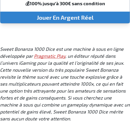
💰100% jusqu'à 300€ sans condition
Jouer En Argent Réel
Sweet Bonanza 1000 Dice est une machine à sous en ligne
développée par
Pragmatic Play
, un éditeur réputé dans
l’univers iGaming pour la qualité et l’originalité de ses jeux.
Cette nouvelle version du très populaire Sweet Bonanza
revisite le thème sucré avec une touche explosive grâce à
ses multiplicateurs pouvant atteindre 1000x, ce qui en fait
une option très attrayante pour les amateurs de sensations
fortes et de gains conséquents. Si vous cherchez une
machine à sous qui combine un gameplay dynamique avec un
potentiel de gains élevé, Sweet Bonanza 1000 Dice mérite
sans aucun doute votre attention.