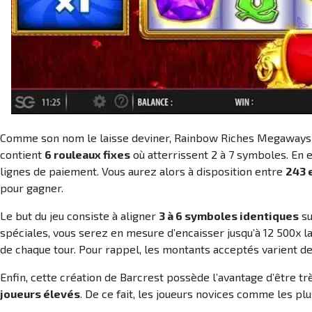
Comme son nom le laisse deviner, Rainbow Riches Megaways se
contient
6 rouleaux fixes
où atterrissent 2 à 7 symboles. En e
lignes de paiement. Vous aurez alors à disposition entre
243 
pour gagner.
Le but du jeu consiste à aligner
3 à 6 symboles identiques
su
spéciales, vous serez en mesure d’encaisser jusqu’à 12 500x l
de chaque tour. Pour rappel, les montants acceptés varient d
Enfin, cette création de Barcrest possède l’avantage d’être tr
joueurs élevés
. De ce fait, les joueurs novices comme les p