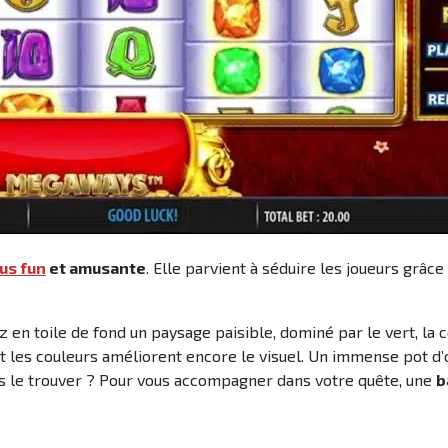
us fun
et amusante
. Elle parvient à séduire les joueurs grâce
z en toile de fond un paysage paisible, dominé par le vert, la 
nt les couleurs améliorent encore le visuel. Un immense pot d’
s le trouver ? Pour vous accompagner dans votre quête, une
b