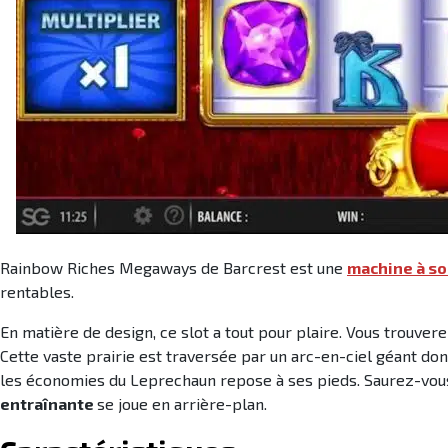
Rainbow Riches Megaways de Barcrest est une
machine à so
rentables.
En matière de design, ce slot a tout pour plaire. Vous trouvere
Cette vaste prairie est traversée par un arc-en-ciel géant do
les économies du Leprechaun repose à ses pieds. Saurez-vou
entraînante
se joue en arrière-plan.