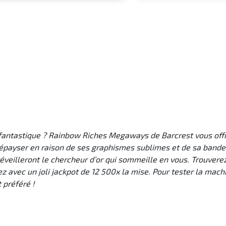
fantastique ? Rainbow Riches Megaways de Barcrest vous offre
 dépayser en raison de ses graphismes sublimes et de sa band
éveilleront le chercheur d’or qui sommeille en vous. Trouverez
irez avec un joli jackpot de 12 500x la mise. Pour tester la mac
 préféré !