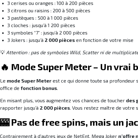
3 cerises ou oranges : 100 à 200 pièces
3 citrons ou raisins : 200 à 500 pièces
3 pastèques : 500 à 1 000 pièces
3 cloches : jusqu’à 1 200 pièces
3 symboles “7” : jusqu’à 2 000 pièces
3 Jokers : jusqu’à
2 000 pièces
en fonction de votre mise
💡
Attention : pas de symboles Wild, Scatter ni de multiplica
🔥 Mode Super Meter – Un vrai 
Le
mode Super Meter
est ce qui donne toute sa profondeur s
office de
fonction bonus
.
En misant plus, vous augmentez vos chances de toucher
des 
rapporter jusqu’à
2 000 pièces
. Vous restez maître de votre s
🎰 Pas de free spins, mais un ja
Contrairement à d’autres jeux de NetEnt, Mega Joker
n’offre 