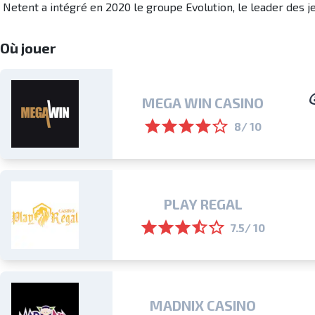
Netent a intégré en 2020 le groupe Evolution, le leader des jeu
Où jouer
MEGA WIN CASINO
8/ 10
PLAY REGAL
7.5/ 10
MADNIX CASINO