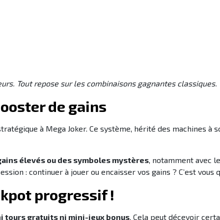
teurs. Tout repose sur les combinaisons gagnantes classiques.
booster de gains
tratégique à Mega Joker. Ce système, hérité des machines à so
gains élevés ou des symboles mystères
, notamment avec le
ession : continuer à jouer ou encaisser vos gains ? C’est vous q
ckpot progressif !
ni tours gratuits ni mini-jeux bonus
. Cela peut décevoir certa