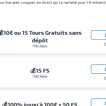
x live avec croupier en direct qui l’a racheté pour 1.9 milliard
💰10€ ou 15 Tours Gratuits sans
dépôt
*T&C Apply
💰15 FS
*T&C Apply
💰100% jusqu'à 100€ + 50 FS