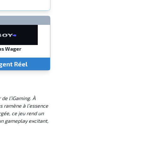
ns Wager
gent Réel
 de l’iGaming. À
s ramène à l’essence
gée, ce jeu rend un
un gameplay excitant,