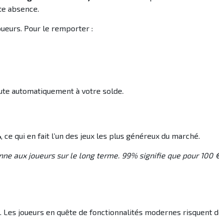
e absence.
ueurs. Pour le remporter :
joute automatiquement à votre solde.
%
, ce qui en fait l’un des jeux les plus généreux du marché.
nne aux joueurs sur le long terme. 99% signifie que pour 100 
. Les joueurs en quête de fonctionnalités modernes risquent de