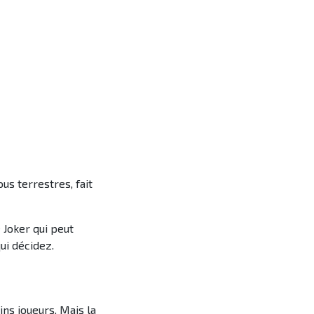
us terrestres, fait
 Joker qui peut
ui décidez.
ins joueurs. Mais la