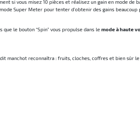
ment si vous misez 10 pièces et réalisez un gain en mode de b
e mode Super Meter pour tenter d’obtenir des gains beaucoup 
is que le bouton “Spin” vous propulse dans le
mode à haute vo
 manchot reconnaîtra : fruits, cloches, coffres et bien sûr le 