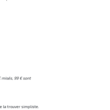
€ misés, 99 € sont
 la trouver simpliste.