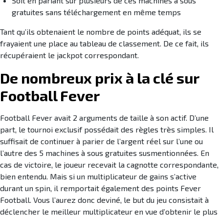
Soit en pariant sur plusieurs de ces machines à sous
gratuites sans téléchargement en même temps
Tant qu’ils obtenaient le nombre de points adéquat, ils se
frayaient une place au tableau de classement. De ce fait, ils
récupéraient le jackpot correspondant.
De nombreux prix à la clé sur
Football Fever
Football Fever avait 2 arguments de taille à son actif. D’une
part, le tournoi exclusif possédait des règles très simples. Il
suffisait de continuer à parier de l’argent réel sur l’une ou
l’autre des 5 machines à sous gratuites susmentionnées. En
cas de victoire, le joueur recevait la cagnotte correspondante,
bien entendu. Mais si un multiplicateur de gains s’active
durant un spin, il remportait également des points Fever
Football. Vous l’aurez donc deviné, le but du jeu consistait à
déclencher le meilleur multiplicateur en vue d’obtenir le plus