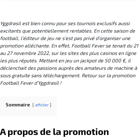
Yggdrasil est bien connu pour ses tournois exclusifs aussi
excitants que potentiellement rentables. En cette saison de
football, l’éditeur de jeu ne s’est pas privé d’organiser une
promotion alléchante. En effet, Football Fever se tenait du 21
au 27 novembre 2022, sur les sites des plus casinos en ligne
les plus réputés. Mettant en jeu un jackpot de 50 000 €, il
déclenchait des passions auprès des amateurs de machine à
sous gratuite sans téléchargement. Retour sur la promotion
Football Fever d’Yggdrasil !
Sommaire
afficher
A propos de la promotion