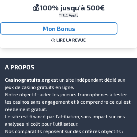
💰100% jusqu'à 500€
*T&C Apply
Mon Bonus
LIRE LA REVUE
A PROPOS
Casinogratuits.org
est un site indépendant dédié aux
jeux de casino gratuits en ligne.
Notre objectif : aider les joueurs francophones à tester
les casinos sans engagement et à comprendre ce qui est
réellement gratuit.
Le site est financé par l’affiliation, sans impact sur nos
analyses ni coût pour l’utilisateur.
Nos comparatifs reposent sur des critères objectifs :