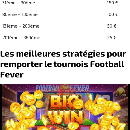
31ème – 80ème
150 €
80ème – 130ème
100 €
131ème – 200ème
50 €
201ème – 360ème
25 €
Les meilleures stratégies pour
remporter le tournois Football
Fever