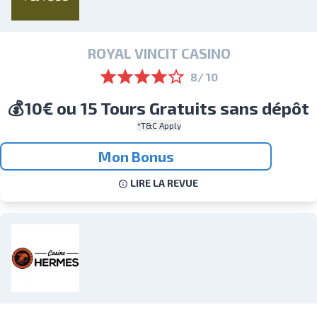
ROYAL VINCIT CASINO
8/ 10
💰10€ ou 15 Tours Gratuits sans dépôt
*T&C Apply
Mon Bonus
LIRE LA REVUE