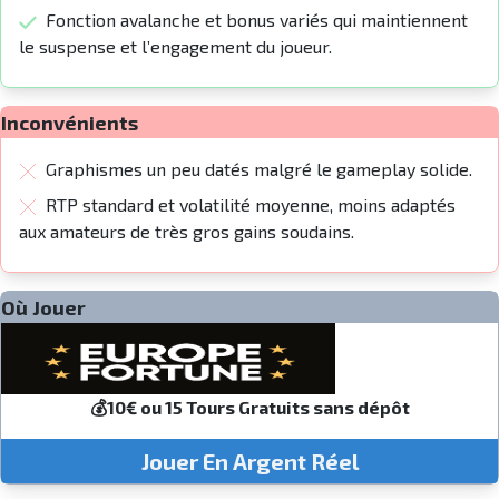
Fonction avalanche et bonus variés qui maintiennent
le suspense et l’engagement du joueur.
Inconvénients
Graphismes un peu datés malgré le gameplay solide.
RTP standard et volatilité moyenne, moins adaptés
aux amateurs de très gros gains soudains.
Où Jouer
💰10€ ou 15 Tours Gratuits sans dépôt
Jouer En Argent Réel