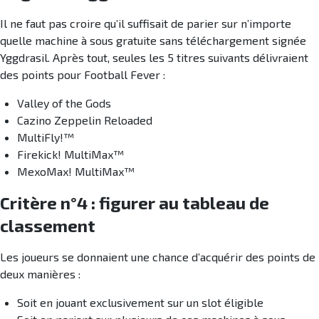
Il ne faut pas croire qu’il suffisait de parier sur n’importe
quelle machine à sous gratuite sans téléchargement signée
Yggdrasil. Après tout, seules les 5 titres suivants délivraient
des points pour Football Fever :
Valley of the Gods
Cazino Zeppelin Reloaded
MultiFly!™
Firekick! MultiMax™
MexoMax! MultiMax™
Critère n°4 : figurer au tableau de
classement
Les joueurs se donnaient une chance d’acquérir des points de
deux manières :
Soit en jouant exclusivement sur un slot éligible