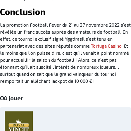
Conclusion
La promotion Football Fever du 21 au 27 novembre 2022 s’est
révélée un franc succès auprès des amateurs de football. En
effet, ce tournoi exclusif signé Yggdrasil s’est tenu en
partenariat avec des sites réputés comme
Tortuga Casino
. Et
le moins que l’on puisse dire, c’est qu’il venait à point nommé
pour accueillir la saison du football ! Alors, ce n’est pas
étonnant qu’il ait suscité l’intérêt de nombreux joueurs…
surtout quand on sait que le grand vainqueur du tournoi
remportait un alléchant jackpot de 10 000 € !
Où jouer