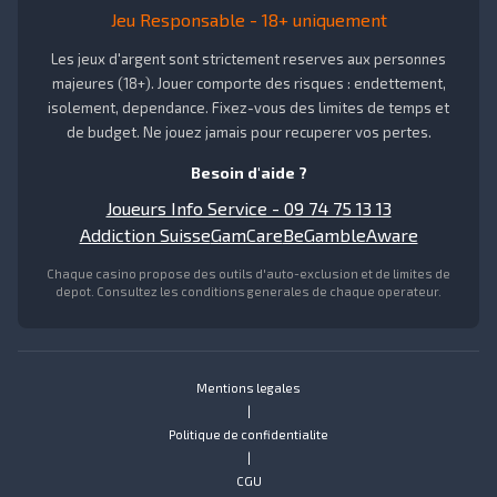
Jeu Responsable - 18+ uniquement
Les jeux d'argent sont strictement reserves aux personnes
majeures (18+). Jouer comporte des risques : endettement,
isolement, dependance. Fixez-vous des limites de temps et
de budget. Ne jouez jamais pour recuperer vos pertes.
Besoin d'aide ?
Joueurs Info Service - 09 74 75 13 13
Addiction Suisse
GamCare
BeGambleAware
Chaque casino propose des outils d'auto-exclusion et de limites de
depot. Consultez les conditions generales de chaque operateur.
Mentions legales
|
Politique de confidentialite
|
CGU