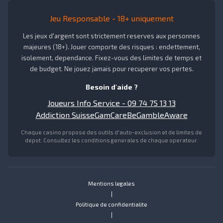
Jeu Responsable - 18+ uniquement
Les jeux d'argent sont strictement reserves aux personnes
majeures (18+). Jouer comporte des risques : endettement,
isolement, dependance. Fixez-vous des limites de temps et
de budget. Ne jouez jamais pour recuperer vos pertes.
Besoin d'aide ?
Joueurs Info Service - 09 74 75 13 13
Addiction Suisse
GamCare
BeGambleAware
Chaque casino propose des outils d'auto-exclusion et de limites de
depot. Consultez les conditions generales de chaque operateur.
Mentions legales
|
Politique de confidentialite
|